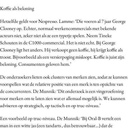
Koffie als beloning
Hetzelfde geldt voor Nespresso. Lamme: ‘Die voeren al 7 jaar George
Clooney op. Echter, normaal werkencommercials met bekende
acteurs niet, zeker niet als ze een typetje spelen. Neem Tineke
Schouten in de C1000-commercial. Het is niet echt. Bij George
Clooney ligt het anders. Hij verkoopt geen koffie, hij krijgt koffie als
troost. Bijvoorbeeld als een versierpoging misloopt. Koffie is juist zijn
beloning. Consumenten geloven hem.’
De onderzoekers lieten ook clusters van merken zien, zodat ze kunnen
voorspellen wat de relatieve positie van een merk is ten opzichte van
de concurrenten. De Munnik: ‘Dit onderzoek is een vingeroefening
voor merken om te laten zien wat er allemaal mogelijk is. We kunnen
adviseren op strategisch, op tactisch en op truc-niveau.’
Een voorbeeld op truc-niveau. De Munnik: ‘Bij Oral-B vertelt een
man in een witte jas (een tandarts , dus betrouwbaar…) dat de