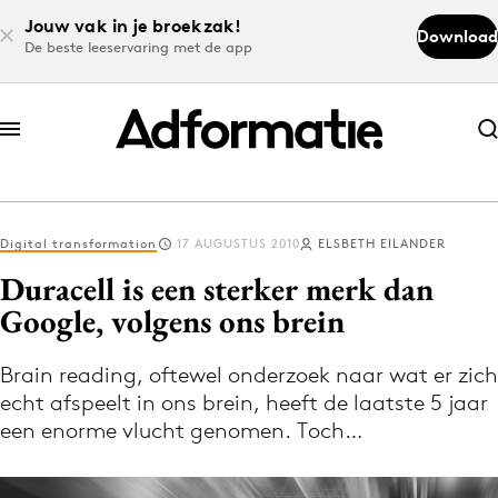
Jouw vak in je broekzak!
Download
De beste leeservaring met de app
Abonneer nu
Abonneer nu
Digital transformation
17 AUGUSTUS 2010
ELSBETH EILANDER
Log in
Duracell is een sterker merk dan
Google, volgens ons brein
Download de app
Volg het laatste nieuws via de Adformatie
Brain reading, oftewel onderzoek naar wat er zich
echt afspeelt in ons brein, heeft de laatste 5 jaar
Nieuws app
een enorme vlucht genomen. Toch…