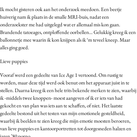
Ik mocht gisteren ook aan het onderzoek meedoen. Een beetje
huiverig nam ik plaats in de smalle MRI-buis, nadat een
onderzoekster me had uitgelegd wat er allemaal mis kon gaan.
Brandende tatoeages, ontploffende oorbellen… Gelukkig kreeg ik een
ballonnetje mee waarin ik kon knijpen als ik ‘m teveel kneep. Maar
alles ging goed.
Lieve puppies
Vooraf werd een gedeelte van Ice Age 1 vertoond. Om rustig te
worden, maar deze tijd werd ook benut om het apparaat juist in te
stellen. Daarna kreeg ik een hele trits bekende merken te zien, waarbij
ik -middels twee knoppen- moest aangeven of ik er iets van had
gekocht en van plan was iets aan te schaffen, of niet. Het laatste
gedeelte bestond uit het testen van mijn emotionele gesteldheid,
waarbij ik beelden te zien kreeg die mijn emotie moesten beroeren,
van lieve puppies en kantoorportretten tot doorgesneden halzen en
jaren ’80 porno.