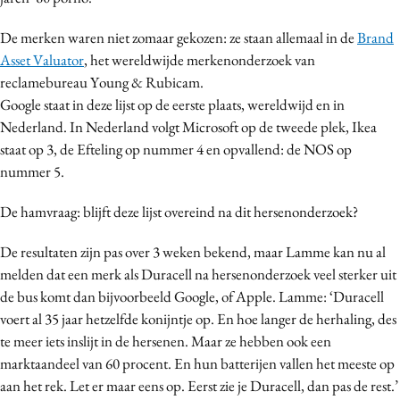
De merken waren niet zomaar gekozen: ze staan allemaal in de
Brand
Asset Valuator
, het wereldwijde merkenonderzoek van
reclamebureau Young & Rubicam.
Google staat in deze lijst op de eerste plaats, wereldwijd en in
Nederland. In Nederland volgt Microsoft op de tweede plek, Ikea
staat op 3, de Efteling op nummer 4 en opvallend: de NOS op
nummer 5.
De hamvraag: blijft deze lijst overeind na dit hersenonderzoek?
De resultaten zijn pas over 3 weken bekend, maar Lamme kan nu al
melden dat een merk als Duracell na hersenonderzoek veel sterker uit
de bus komt dan bijvoorbeeld Google, of Apple. Lamme: ‘Duracell
voert al 35 jaar hetzelfde konijntje op. En hoe langer de herhaling, des
te meer iets inslijt in de hersenen. Maar ze hebben ook een
marktaandeel van 60 procent. En hun batterijen vallen het meeste op
aan het rek. Let er maar eens op. Eerst zie je Duracell, dan pas de rest.’