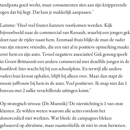
tandpasta goed werkt, maar consumenten zien aan zijn knipperende
ogen dat hij liegt. Dat kun je makkelijk aanpassen.’
Lamme: ‘Heel veel fouten kunnen voorkomen worden. Kijk
bijvoorbeeld naar de commercial van Renault, waarbij een jongen gek
doet naar de rijder naast hem. Eenmaal thuis blijkt de man de vader
van zijn nieuwe vriendin, die een niet al te positieve opmerking maakt
over hem en zijn auto. Teveel negatieve associaties! Gek genoeg speelt
in Groot-Brittannië een andere commercial met dezelfde jongen in de
hoofdrol: hier wacht hij bij een schoolplein. En terwijl alle andere
vaders hun kroost ophalen, blijft hij alleen over. Maar dan stapt de
mooie juffrouw bij hem in de auto. Veel positiever. Ik snap niet dat 1
bureau met 2 zulke verschillende uitingen komt.’
Op strategisch niveau: (De Munnik) ‘De nierstichting is 1 van onze
klanten. Ze wilden weten waarom alle acties rondom het
donorcodicil niet werkten. Wat bleek: de campagnes bleken
gebaseerd op altruïsme, maar naastenliefde zit niet in onze hersenen.