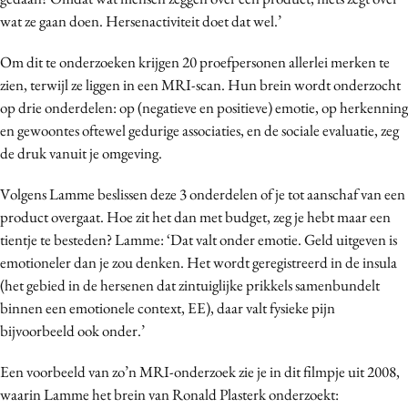
Media
wat ze gaan doen. Hersenactiviteit doet dat wel.’
Merkstrategie
Om dit te onderzoeken krijgen 20 proefpersonen allerlei merken te
PR
zien, terwijl ze liggen in een MRI-scan. Hun brein wordt onderzocht
Programmatic
op drie onderdelen: op (negatieve en positieve) emotie, op herkenning
Purpose Marketing
en gewoontes oftewel gedurige associaties, en de sociale evaluatie, zeg
de druk vanuit je omgeving.
Reputatie & crisis
Volgens Lamme beslissen deze 3 onderdelen of je tot aanschaf van een
product overgaat. Hoe zit het dan met budget, zeg je hebt maar een
tientje te besteden? Lamme: ‘Dat valt onder emotie. Geld uitgeven is
emotioneler dan je zou denken. Het wordt geregistreerd in de insula
(het gebied in de hersenen dat zintuiglijke prikkels samenbundelt
binnen een emotionele context, EE), daar valt fysieke pijn
bijvoorbeeld ook onder.’
Een voorbeeld van zo’n MRI-onderzoek zie je in dit filmpje uit 2008,
waarin Lamme het brein van Ronald Plasterk onderzoekt: