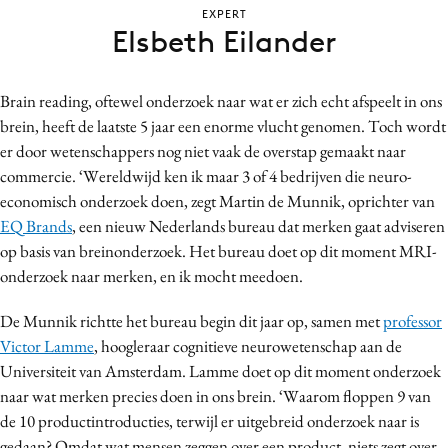
EXPERT
Bureaus
Elsbeth Eilander
Campagnes
Carriere
Brain reading, oftewel onderzoek naar wat er zich echt afspeelt in ons
Contentmarketing
brein, heeft de laatste 5 jaar een enorme vlucht genomen. Toch wordt
Craft
er door wetenschappers nog niet vaak de overstap gemaakt naar
Customer Experience
commercie. ‘Wereldwijd ken ik maar 3 of 4 bedrijven die neuro-
Data & Insights
economisch onderzoek doen, zegt Martin de Munnik, oprichter van
EQ Brands
, een nieuw Nederlands bureau dat merken gaat adviseren
Design
op basis van breinonderzoek. Het bureau doet op dit moment MRI-
Digital transformation
onderzoek naar merken, en ik mocht meedoen.
Diversiteit
Effectiviteit
De Munnik richtte het bureau begin dit jaar op, samen met
professor
Victor Lamme
, hoogleraar cognitieve neurowetenschap aan de
Gedragsverandering
Universiteit van Amsterdam. Lamme doet op dit moment onderzoek
Influencer marketing
naar wat merken precies doen in ons brein. ‘Waarom floppen 9 van
Interne communicatie
de 10 productintroducties, terwijl er uitgebreid onderzoek naar is
Martech
gedaan? Omdat wat mensen zeggen over een product, niets zegt over