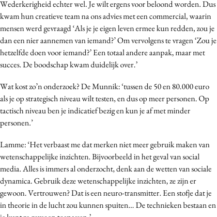
Wederkerigheid echter wel. Je wilt ergens voor beloond worden. Dus
kwam hun creatieve team na ons advies met een commercial, waarin
mensen werd gevraagd ‘Als je je eigen leven ermee kun redden, zou je
dan een nier aannemen van iemand?’ Om vervolgens te vragen ‘Zou je
hetzelfde doen voor iemand?’ Een totaal andere aanpak, maar met
succes. De boodschap kwam duidelijk over.’
Wat kost zo’n onderzoek? De Munnik: ‘tussen de 50 en 80.000 euro
als je op strategisch niveau wilt testen, en dus op meer personen. Op
tactisch niveau ben je indicatief bezig en kun je af met minder
personen.’
Lamme: ‘Het verbaast me dat merken niet meer gebruik maken van
wetenschappelijke inzichten. Bijvoorbeeld in het geval van social
media. Alles is immers al onderzocht, denk aan de wetten van sociale
dynamica. Gebruik deze wetenschappelijke inzichten, ze zijn er
gewoon. Vertrouwen? Dat is een neuro-transmitter. Een stofje dat je
in theorie in de lucht zou kunnen spuiten… De technieken bestaan en
je kunt ze gewoon toepassen.’