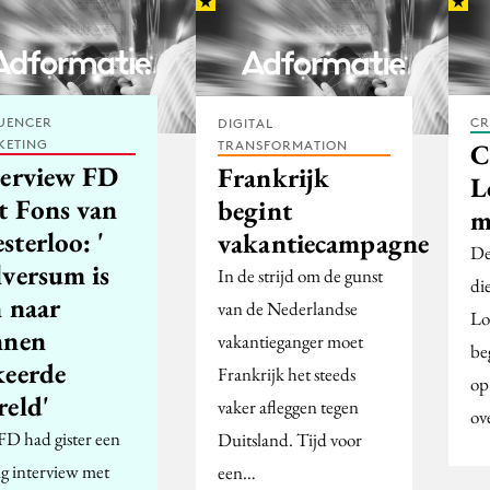
UENCER
CR
DIGITAL
KETING
C
TRANSFORMATION
terview FD
Frankrijk
L
t Fons van
begint
m
terloo: '
vakantiecampagne
De
lversum is
In de strijd om de gunst
di
n naar
van de Nederlandse
Lo
nnen
vakantieganger moet
be
keerde
Frankrijk het steeds
op
reld'
vaker afleggen tegen
ov
FD had gister een
Duitsland. Tijd voor
ig interview met
een…