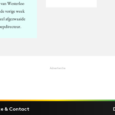
 van Westerloo
 de vorige week
eel afgezwaaide
epdirecteur.
Advertentie
ce & Contact