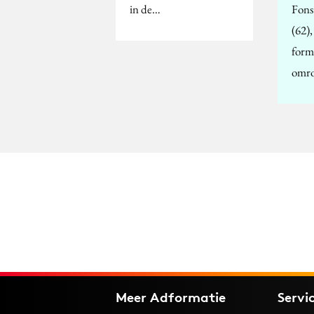
in de…
Fons
(62),
form
omro
Meer Adformatie
Servi