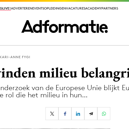
GLIVE!
GLIVE!
ADVERTEREN
ADVERTEREN
EVENTS
EVENTS
OPLEIDINGEN
OPLEIDINGEN
VACATURES
VACATURES
ACADEMY
ACADEMY
PARTNERS
PARTNERS
KARI-ANNE FYGI
ieuws app
inden milieu belangr
nderzoek van de Europese Unie blijkt E
e rol die het milieu in hun…
Media
ormation
Merkstrategie
PR