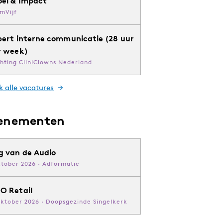
oei & Impact
mVijf
pert interne communicatie (28 uur
r week)
chting CliniClowns Nederland
k alle vacatures
enementen
g van de Audio
ktober 2026 · Adformatie
O Retail
oktober 2026 · Doopsgezinde Singelkerk