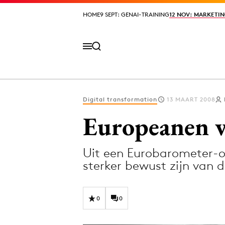
HOME
HOME
9 SEPT: GENAI-TRAINING
9 SEPT: GENAI-TRAINING
12 NOV: MARKETIN
12 NOV: MARKETIN
Digital transformation
13 MAART 2008
Volg het laatste nieuws via de Adformatie N
Europeanen v
Uit een Eurobarometer-o
Topics
sterker bewust zijn van d
Artificial Intelligence
Design
Bureaus
Digital transf
0
0
Campagnes
Diversiteit