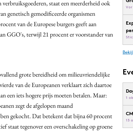
Gr
n verbruiksgoederen, staat een meerderheid ook
Vor
van genetisch gemodificeerde organismen
rocent van de Europese burgers geeft aan
Ex
pe
 van GGO's, terwijl 21 procent er voorstander van
Sti
Bekij
Ev
pvallend grote bereidheid om milieuvriendelijke
vierde van de Europeanen verklaart zich daartoe
Da
 dan een iets hogere prijs moeten betalen. Maar:
1 o
eanen zegt de afgelopen maand
CM
bben gekocht. Dat betekent dat bijna 60 procent
13 
ief staat tegenover een overschakeling op groene