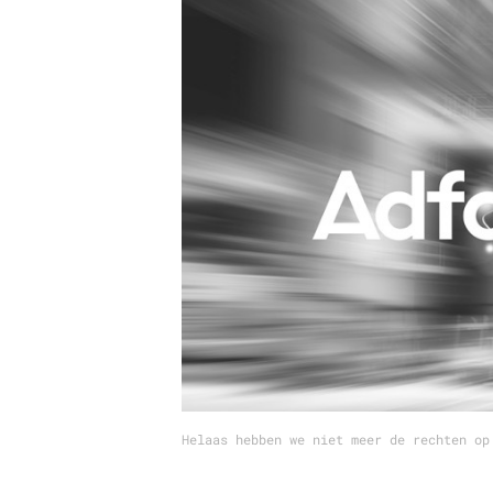
Carriere
Effectiviteit
Contentmarketing
Gedragsverand
Craft
Influencer mar
Customer Experience
Interne commu
Data & Insights
Martech
Helaas hebben we niet meer de rechten op