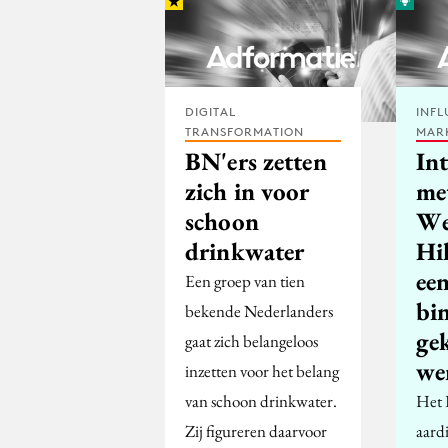
DIGITAL
INFL
TRANSFORMATION
MAR
BN'ers zetten
In
zich in voor
me
schoon
Wes
drinkwater
Hi
ee
Een groep van tien
bi
bekende Nederlanders
ge
gaat zich belangeloos
we
inzetten voor het belang
van schoon drinkwater.
Het 
Zij figureren daarvoor
aard