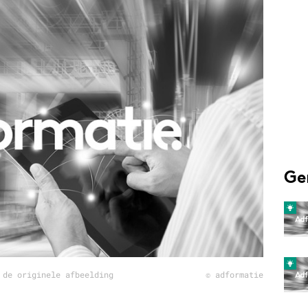
Programmatic
ering
Purpose Marketing
keting
Reputatie & crisis
nicatie
Ge
 de originele afbeelding
© adformatie