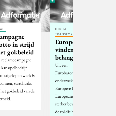
AFT
DIGITAL
TRANSFORMATION
ampagne
Europeanen
otto in strijd
vinden milieu
et gokbeleid
belangrijk
 reclamecampagne
Uit een
e kansspelbedrijf
Eurobarometer-
tto afgelopen week is
onderzoek van de
gonnen, staat haaks
Europese Unie blijkt
 het gokbeleid van de
Europeanen zich steeds
erheid.
sterker bewust zijn van
de rol die het milieu in