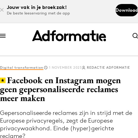
Jouw vak in je broekzak!
Download
De beste leeservaring met de app
Abonneer nu
Abonneer nu
Digital transformation
1 NOVEMBER 2023
REDACTIE ADFORMATIE
Log in
Facebook en Instagram mogen
geen gepersonaliseerde reclames
meer maken
Download de app
Volg het laatste nieuws via de Adformatie
Gepersonaliseerde reclames zijn in strijd met de
Nieuws app
Europese privacyregels, zegt de Europese
privacywaakhond. Einde (hyper)gerichte
reclame?