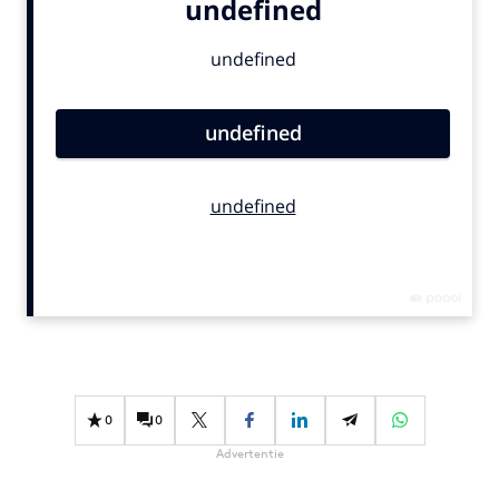
Bureaus
Campagnes
Carriere
Contentmarketing
Craft
Customer Experience
Data & Insights
Design
Digital transformation
Diversiteit
Effectiviteit
Gedragsverandering
0
0
Influencer marketing
Advertentie
Interne communicatie
Martech