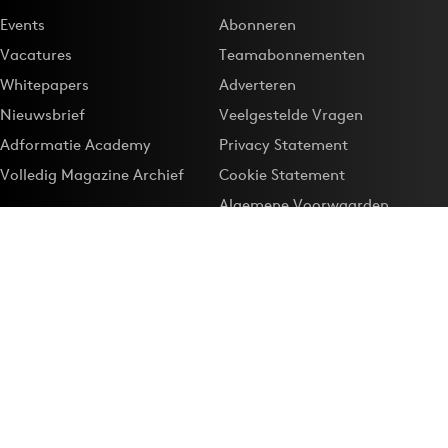
Events
Abonneren
Vacatures
Teamabonnementen
Whitepapers
Adverteren
Nieuwsbrief
Veelgestelde Vragen
Adformatie Academy
Privacy Statement
Volledig Magazine Archief
Cookie Statement
Algemene Voorwaarden
Onze app
Maak Adformatie.nl je
Google-favoriet
Privacyinstellingen
Download de
Adformatie Nieuws App