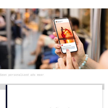
Menu
Home
9 sept: GenAI-training
12 nov: MarketingLive!
Adverteren
Events
Opleidingen
Vacatures
Geen personalized ads meer
Academy
Partners
Advertentie
Topics
Artificial Intelligence