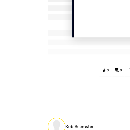
0
0
Rob Beemster