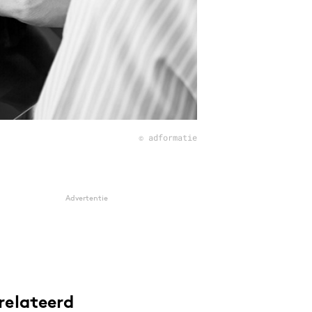
© adformatie
Advertentie
relateerd