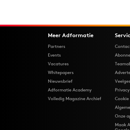
Meer Adformatie
Servi
Partners
Contac
Events
Abonne
Vacatures
Teama
Whitepapers
Advert
Nieuwsbrief
Veelge
Adformatie Academy
Privac
Volledig Magazine Archief
Cookie
Algeme
Onze a
Maak A
Google