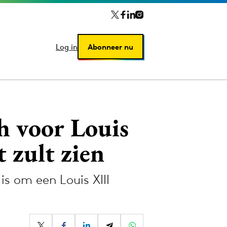
Log in
Log in
Abonneer nu
Abonneer nu
h voor Louis
t zult zien
is om een Louis XIII