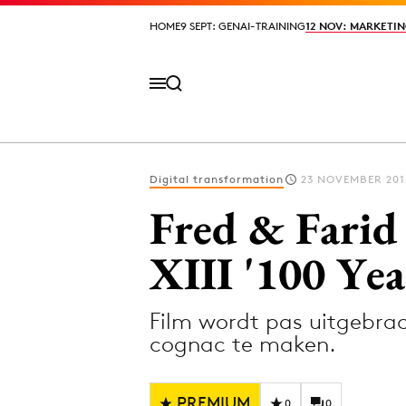
HOME
HOME
9 SEPT: GENAI-TRAINING
9 SEPT: GENAI-TRAINING
12 NOV: MARKETIN
12 NOV: MARKETIN
Digital transformation
23 NOVEMBER 201
Volg het laatste nieuws via de Adformatie N
Fred & Farid
XIII '100 Year
Topics
Film wordt pas uitgebrach
Artificial Intelligence
Design
cognac te maken.
Bureaus
Digital transf
Campagnes
Diversiteit
PREMIUM
0
0