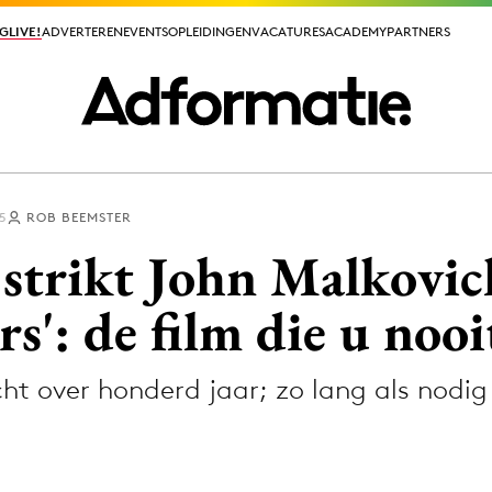
GLIVE!
GLIVE!
ADVERTEREN
ADVERTEREN
EVENTS
EVENTS
OPLEIDINGEN
OPLEIDINGEN
VACATURES
VACATURES
ACADEMY
ACADEMY
PARTNERS
PARTNERS
5
ROB BEEMSTER
ieuws app
 strikt John Malkovic
s': de film die u nooi
t over honderd jaar; zo lang als nodig 
Media
ormation
Merkstrategie
PR