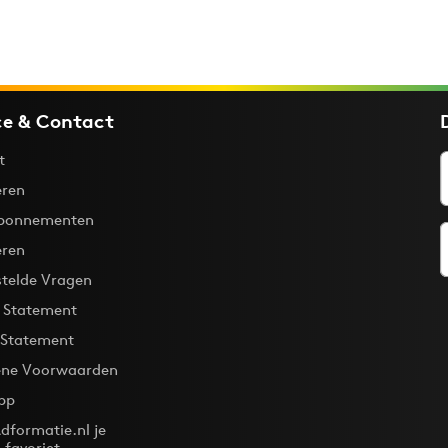
ce & Contact
t
ren
bonnementen
eren
stelde Vragen
y Statement
 Statement
ne Voorwaarden
pp
dformatie.nl je
-favoriet