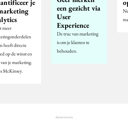
ntificeer je
o
een gezicht via
 marketing
Ne
User
lytics
ma
Experience
t meer
De truc van marketing
etingonderdelen
is om je klanten te
n heeft directe
behouden.
oed op de winst en
van je marketing.
s McKinsey.
Advertentie