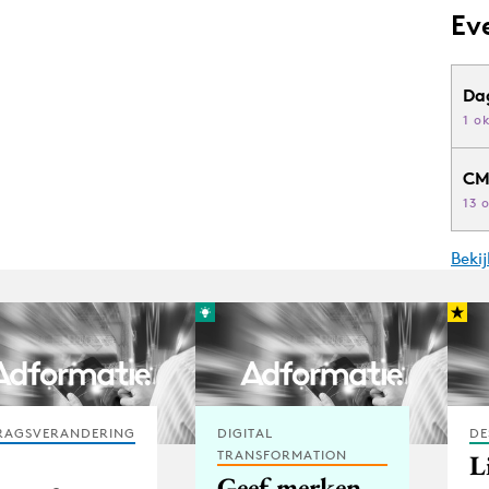
Ev
Da
1 o
CM
13 
Beki
RAGSVERANDERING
DIGITAL
DE
TRANSFORMATION
L
Geef merken