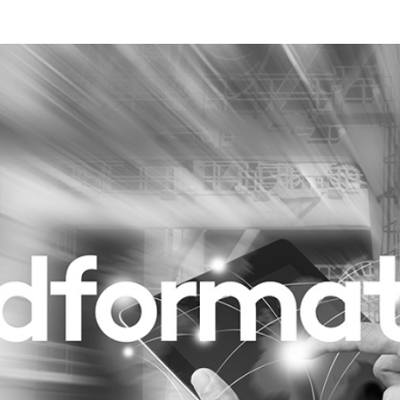
Programmatic
ering
Purpose Marketing
keting
Reputatie & crisis
nicatie