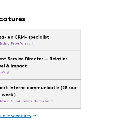
catures
ta- en CRM- specialist
chting Proefdiervrij
ent Service Director — Relaties,
oei & Impact
mVijf
pert interne communicatie (28 uur
r week)
chting CliniClowns Nederland
k alle vacatures