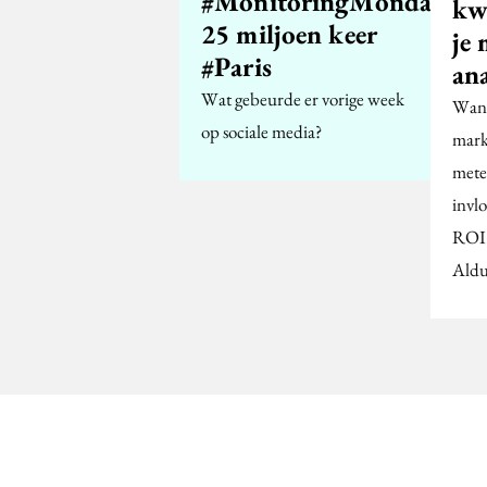
#MonitoringMonday:
kwa
25 miljoen keer
je
#Paris
ana
Wat gebeurde er vorige week
Wan
op sociale media?
mark
mete
invl
ROI 
Aldu