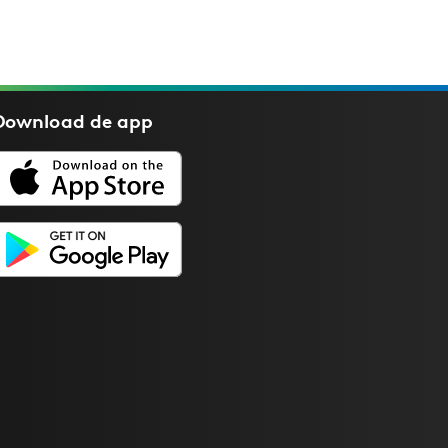
Download de
app