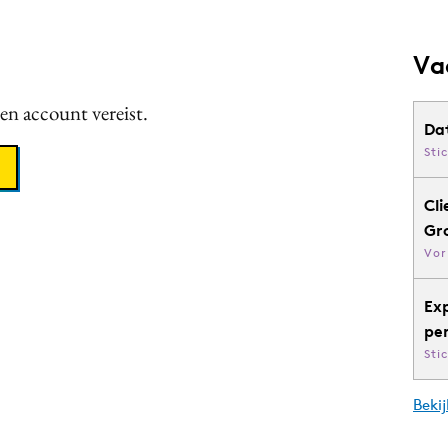
Va
een account vereist.
Da
Sti
Cli
Gr
Vor
Ex
pe
Sti
Bekij