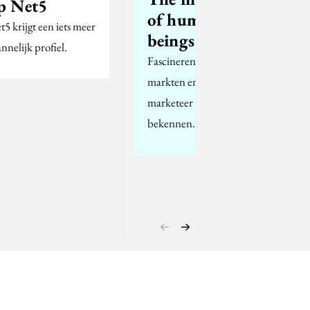
p Net5
of human
t5 krijgt een iets meer
beings
nnelijk profiel.
Fascinerende nieuwe
markten en geen
marketeer te
bekennen...