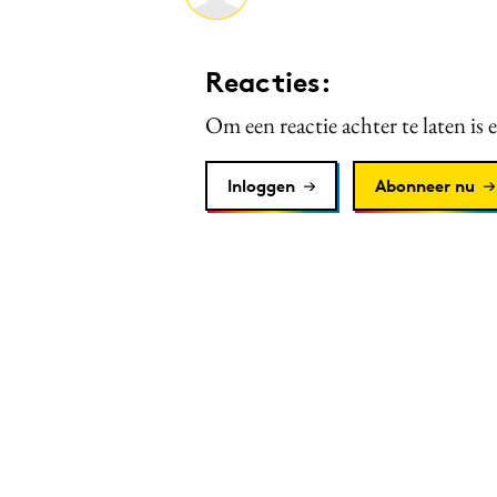
Reacties:
Om een reactie achter te laten is 
Inloggen
Abonneer nu