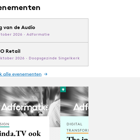
enementen
g van de Audio
ktober 2026 · Adformatie
O Retail
oktober 2026 · Doopsgezinde Singelkerk
jk alle evenementen
SIGN
DIGITAL
TRANSFORMATION
inda.TV ook
The internet