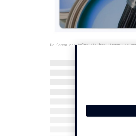
De Gamma app helpt bij het kiezen van mu