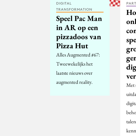
DIGITAL
PAR
TRANSFORMATION
Ho
Speel Pac Man
on
in AR op een
co
pizzadoos van
spe
Pizza Hut
gr
Alles Augmented #67:
ge
Tweewekelijks het
dig
laatste nieuws over
ver
augmented reality.
Met 
uitd
digit
behoe
tale
kenn