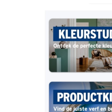
Carriere
Effectiviteit
Contentmarketing
Gedragsverand
Craft
Influencer mar
Customer Experience
Interne commu
Data & Insights
Martech