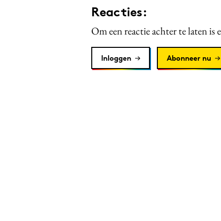
Reacties:
Om een reactie achter te laten is 
Inloggen
Abonneer nu