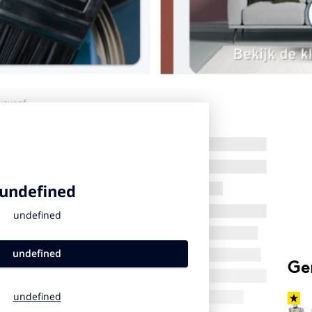
urverf.
Ge