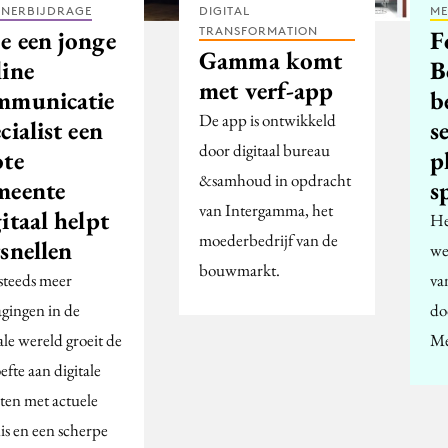
TNERBIJDRAGE
DIGITAL
ME
TRANSFORMATION
e een jonge
F
Gamma komt
line
B
met verf-app
mmunicatie
b
De app is ontwikkeld
cialist een
s
door digitaal bureau
ote
p
&samhoud in opdracht
meente
s
van Intergamma, het
itaal helpt
He
moederbedrijf van de
snellen
we
bouwmarkt.
steeds meer
va
agingen in de
do
ale wereld groeit de
Me
fte aan digitale
nten met actuele
is en een scherpe