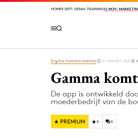
HOME
HOME
9 SEPT: GENAI-TRAINING
9 SEPT: GENAI-TRAINING
12 NOV: MARKETIN
12 NOV: MARKETIN
Digital transformation
31 MAART 2021
Volg het laatste nieuws via de Adformatie N
Gamma komt 
De app is ontwikkeld do
Topics
moederbedrijf van de b
Artificial Intelligence
Design
Bureaus
Digital transf
PREMIUM
0
0
Campagnes
Diversiteit