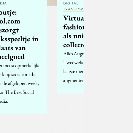
DIA
DIGITAL
TRANSFORMATION
outje:
Virtual
ol.com
fashion in AR
ezorgt
als uniek
eksspeeltje in
collectors item
laats van
Alles Augmented #66:
peelgoed
Tweewekelijks het
t meest opmerkelijke
laatste nieuws over
rk op sociale media
augmented reality.
n de afgelopen week,
or The Best Social
dia.