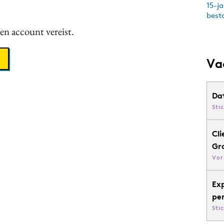
een account vereist.
Va
Da
Sti
Cli
Gr
Vor
Ex
pe
Sti