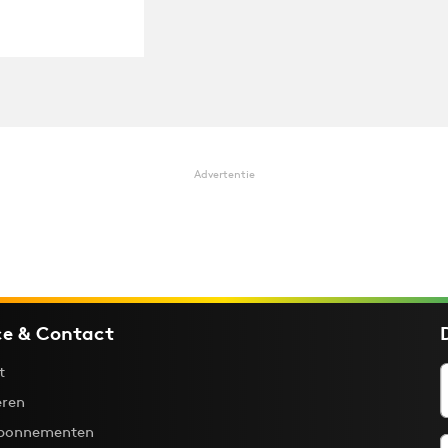
Advertentie
ce & Contact
t
ren
bonnementen