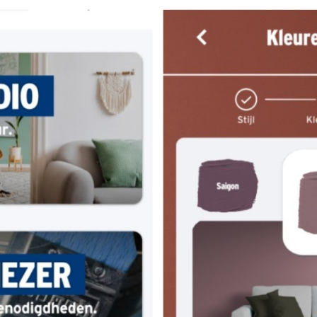
Programmatic
ering
Purpose Marketing
keting
Reputatie & crisis
nicatie