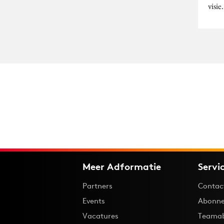
visie.
Meer Adformatie
Servi
Partners
Contac
Events
Abonne
Vacatures
Teama