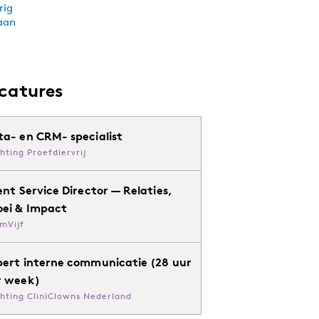
catures
ta- en CRM- specialist
chting Proefdiervrij
ent Service Director — Relaties,
oei & Impact
mVijf
pert interne communicatie (28 uur
r week)
chting CliniClowns Nederland