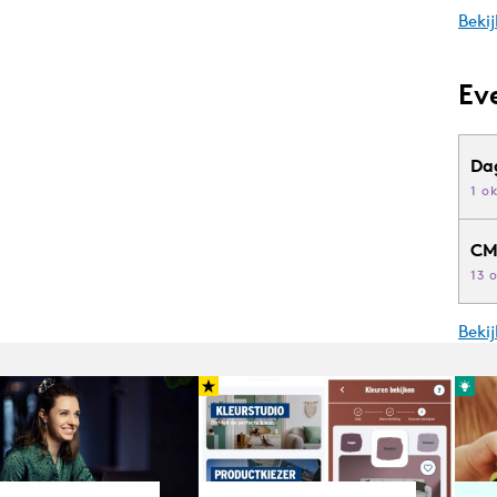
Bekij
Ev
Da
1 o
CM
13 
Beki