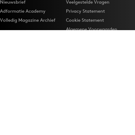
Nieuwsbrief
Veelgestelde Vragen
Adformatie Academy
Privacy Statement
Volledig Magazine Archief
Cookie Statement
Algemene Voorwaarden
Onze app
Maak Adformatie.nl je
Google-favoriet
Privacyinstellingen
Download de
Adformatie Nieuws App