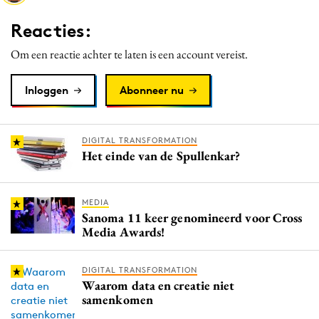
Media
Reacties:
Merkstrategie
Om een reactie achter te laten is een account vereist.
PR
Programmatic
Inloggen
Abonneer nu
Purpose Marketing
Reputatie & crisis
DIGITAL TRANSFORMATION
Het einde van de Spullenkar?
MEDIA
Sanoma 11 keer genomineerd voor Cross
Media Awards!
DIGITAL TRANSFORMATION
Waarom data en creatie niet
samenkomen