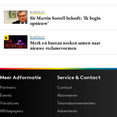
BUREAUS
Sir Martin Sorrell belooft: 'Ik begin
opnieuw'
BUREAUS
Merk en bureau zoeken samen naar
nieuwe reclamevormen
Meer Adformatie
Service & Contact
Partners
Contact
Events
Abonneren
Vacatures
Teamabonnementen
Whitepapers
Adverteren