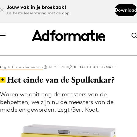
Jouw vak in je broekzak!
Download
De beste leeservaring met de app
Abonneer nu
Abonneer nu
Digital transformation
16 MEI 2018
REDACTIE ADFORMATIE
Log in
Het einde van de Spullenkar?
Waren we ooit nog de meesters van de
Download de app
behoeften, we zijn nu de meesters van de
Volg het laatste nieuws via de Adformatie
middelen geworden, zegt Gert Koot.
Nieuws app