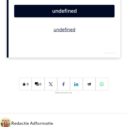
Bureaus
Campagnes
Carriere
Contentmarketing
Craft
Customer Experience
Data & Insights
Design
Digital transformation
Diversiteit
0
0
Effectiviteit
Advertentie
Gedragsverandering
Influencer marketing
Interne communicatie
Redactie Adformatie
Martech