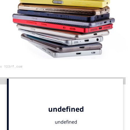
Menu
Home
9 sept: GenAI-training
12 nov: MarketingLive!
Adverteren
© 123rf.com
Events
Opleidingen
Advertentie
Vacatures
Academy
Partners
Topics
Artificial Intelligence