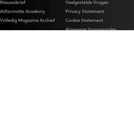
Nieuwsbrief
Veelgestelde Vragen
Adformatie Academy
Privacy Statement
Volledig Magazine Archief
Cookie Statement
Algemene Voorwaarden
Onze app
Maak Adformatie.nl je
Google-favoriet
Privacyinstellingen
Download de
Adformatie Nieuws App