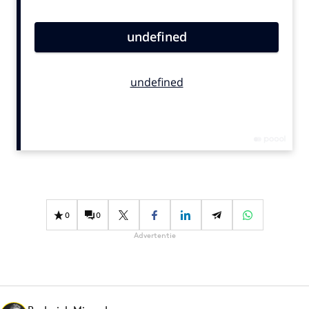
Bureaus
Campagnes
Carriere
Contentmarketing
Craft
Customer Experience
Data & Insights
Design
Digital transformation
Diversiteit
0
0
Effectiviteit
Advertentie
Gedragsverandering
Influencer marketing
Interne communicatie
Martech