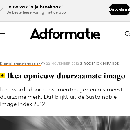
Jouw vak in je broekzak!
Download
De beste leeservaring met de app
Abonneer nu
Abonneer nu
Digital transformation
22 NOVEMBER 2012
RODERICK MIRANDE
Log in
Ikea opnieuw duurzaamste imago
Ikea wordt door consumenten gezien als meest
Download de app
duurzame merk. Dat blijkt uit de Sustainable
Volg het laatste nieuws via de Adformatie
Image Index 2012.
Nieuws app