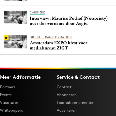
CARRIERE
Interview: Maurice Pothof (Netsociety)
over de overname door Aegis.
DIGITAL TRANSFORMATION
Amsterdam EXPO kiest voor
mediabureau ZIGT
Meer Adformatie
Service & Contact
Partners
Contact
Events
Abonneren
Vacatures
Teamabonnementen
Whitepapers
Adverteren