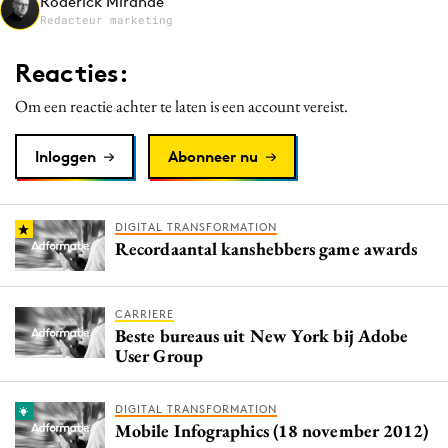
Roderick Mirande
Media
Redacteur marketing
Merkstrategie
Reacties:
PR
Om een reactie achter te laten is een account vereist.
Programmatic
Purpose Marketing
Inloggen
Abonneer nu
Reputatie & crisis
DIGITAL TRANSFORMATION
Recordaantal kanshebbers game awards
CARRIERE
Beste bureaus uit New York bij Adobe
User Group
DIGITAL TRANSFORMATION
Mobile Infographics (18 november 2012)