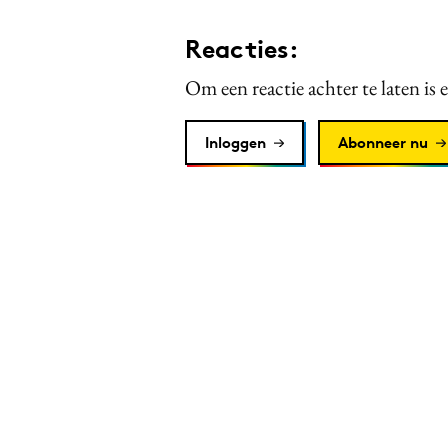
Reacties:
Om een reactie achter te laten is 
Inloggen
Abonneer nu