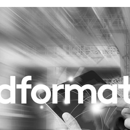
Programmatic
ering
Purpose Marketing
keting
Reputatie & crisis
nicatie