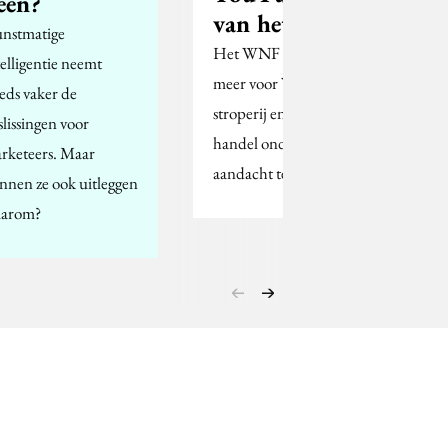
een?
van het WNF
nstmatige
Het WNF kiest onder
telligentie neemt
meer voor YouTube om
eeds vaker de
stroperij en illegale
slissingen voor
handel onder de
rketeers. Maar
aandacht te brengen.
nnen ze ook uitleggen
arom?