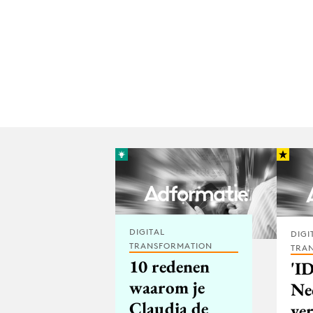
DIGITAL
DIGI
TRANSFORMATION
TRA
10 redenen
'I
waarom je
Ne
Claudia de
ve