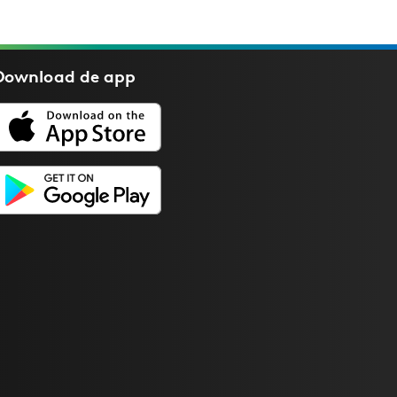
Download de
app