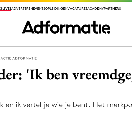
GLIVE!
GLIVE!
ADVERTEREN
ADVERTEREN
EVENTS
EVENTS
OPLEIDINGEN
OPLEIDINGEN
VACATURES
VACATURES
ACADEMY
ACADEMY
PARTNERS
PARTNERS
ACTIE ADFORMATIE
ieuws app
lder: 'Ik ben vreemdg
 en ik vertel je wie je bent. Het merkpo
Media
ormation
Merkstrategie
PR