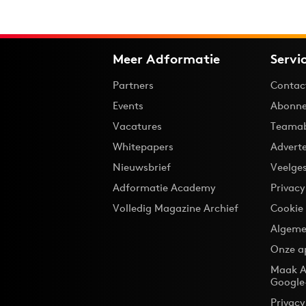
Meer Adformatie
Servi
Partners
Contac
Events
Abonne
Vacatures
Teama
Whitepapers
Advert
Nieuwsbrief
Veelge
Adformatie Academy
Privac
Volledig Magazine Archief
Cookie
Algeme
Onze a
Maak A
Google
Privacy