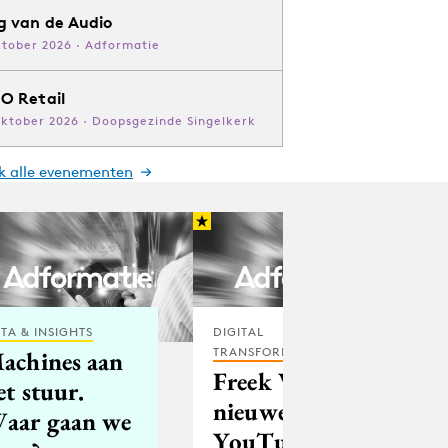
g van de Audio
ktober 2026 · Adformatie
O Retail
oktober 2026 · Doopsgezinde Singelkerk
jk alle evenementen
TA & INSIGHTS
DIGITAL
TRANSFORMATION
achines aan
Freek Vonk in
et stuur.
nieuwe
aar gaan we
YouTube-serie