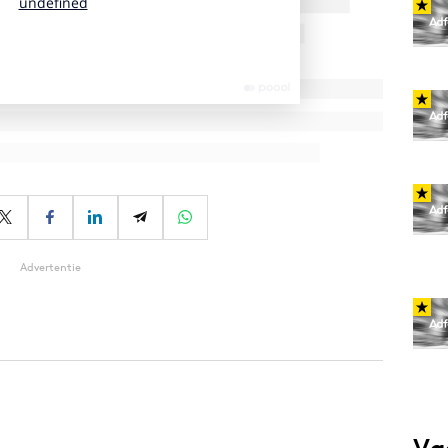
Advertentie
Va