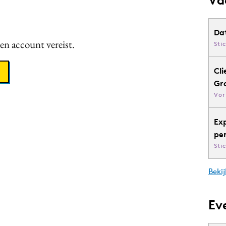
Da
een account vereist.
Sti
Cli
Gr
Vor
Ex
pe
Sti
Bekij
Ev