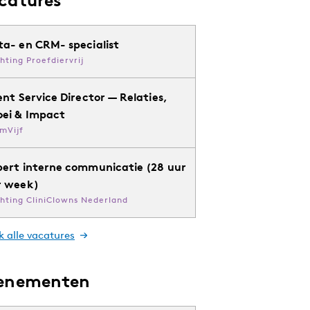
ta- en CRM- specialist
chting Proefdiervrij
ent Service Director — Relaties,
oei & Impact
mVijf
pert interne communicatie (28 uur
r week)
chting CliniClowns Nederland
k alle vacatures
enementen