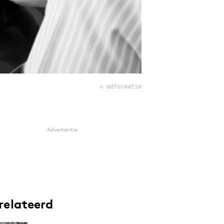
© adformatie
Advertentie
relateerd