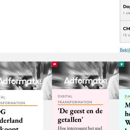
Da
1 o
CM
13 
Beki
DIGITAL
DA
TAL
TRANSFORMATION
M
NSFORMATION
'De geest en de
DG
h
getallen'
derland
W
rkoopt
Hoe interessant het snel