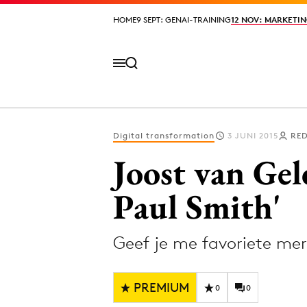
HOME
HOME
9 SEPT: GENAI-TRAINING
9 SEPT: GENAI-TRAINING
12 NOV: MARKETIN
12 NOV: MARKETIN
Digital transformation
3 JUNI 2015
RED
Volg het laatste nieuws via de Adformatie N
Joost van Ge
Paul Smith'
Topics
Geef je me favoriete merk
Artificial Intelligence
Design
Bureaus
Digital transf
PREMIUM
Campagnes
Diversiteit
0
0