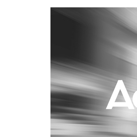
Carriere
Effectiviteit
Contentmarketing
Gedragsverand
Craft
Influencer mar
Customer Experience
Interne commu
Data & Insights
Martech