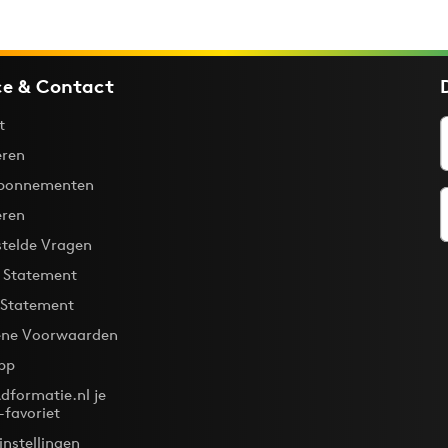
ce & Contact
t
ren
bonnementen
eren
stelde Vragen
y Statement
 Statement
ne Voorwaarden
pp
dformatie.nl je
-favoriet
instellingen