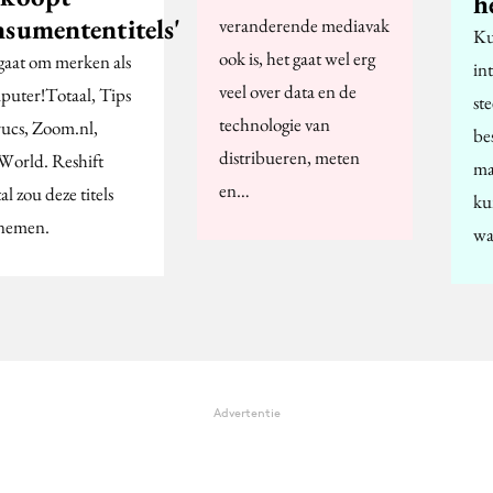
h
nsumententitels'
veranderende mediavak
Ku
ook is, het gaat wel erg
gaat om merken als
in
veel over data en de
uter!Totaal, Tips
st
technologie van
ucs, Zoom.nl,
be
distribueren, meten
orld. Reshift
ma
en…
al zou deze titels
ku
nemen.
wa
Advertentie