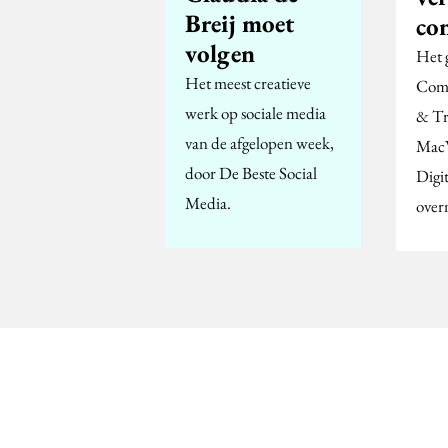
Breij moet
co
volgen
Het 
Het meest creatieve
Comp
werk op sociale media
& Tr
van de afgelopen week,
MacW
door De Beste Social
Digit
Media.
over