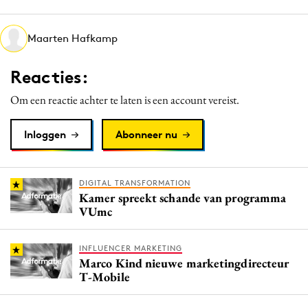
Media
Merkstrategie
Maarten Hafkamp
PR
Reacties:
Programmatic
Purpose Marketing
Om een reactie achter te laten is een account vereist.
Reputatie & crisis
Inloggen
Abonneer nu
DIGITAL TRANSFORMATION
Kamer spreekt schande van programma
VUmc
INFLUENCER MARKETING
Marco Kind nieuwe marketingdirecteur
T-Mobile