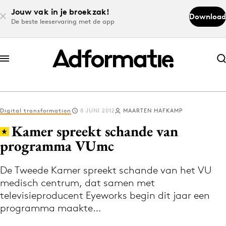
Jouw vak in je broekzak!
Download
De beste leeservaring met de app
Abonneer nu
Abonneer nu
Digital transformation
8 JUNI 2012
MAARTEN HAFKAMP
Log in
Kamer spreekt schande van
programma VUmc
Download de app
Volg het laatste nieuws via de Adformatie
De Tweede Kamer spreekt schande van het VU
medisch centrum, dat samen met
Nieuws app
televisieproducent Eyeworks begin dit jaar een
programma maakte…