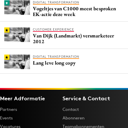
DIGITAL TRANSFORMATION
Vogeltjes van C1000 meest besproken
EK-actie deze week
CUSTOMER EXPERIENCE
Van Dijk (Landmarkt) versmarketeer
2012
DIGITAL TRANSFORMATION
Lang leve long copy
Meer Adformatie
Service & Contact
Partners
Contact
Events
Abonneren
Vacatures
Teamabonnementen