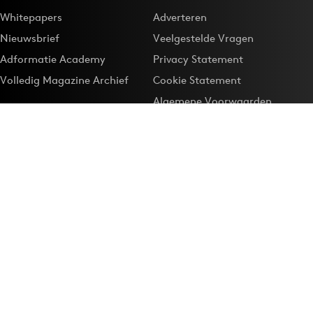
Whitepapers
Adverteren
Nieuwsbrief
Veelgestelde Vragen
Adformatie Academy
Privacy Statement
Volledig Magazine Archief
Cookie Statement
Algemene Voorwaarden
Onze app
Maak Adformatie.nl je
Google-favoriet
Privacyinstellingen
Download de
Adformatie Nieuws App