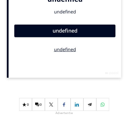
Bureaus
Campagnes
Carriere
Contentmarketing
Craft
Customer Experience
Data & Insights
Design
Digital transformation
Diversiteit
Effectiviteit
Gedragsverandering
0
0
Influencer marketing
Advertentie
Interne communicatie
Martech