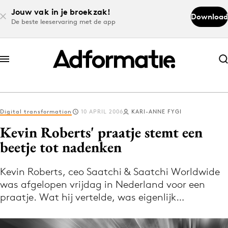
Jouw vak in je broekzak!
Download
De beste leeservaring met de app
Abonneer nu
Abonneer nu
Digital transformation
10 APRIL 2006
KARI-ANNE FYGI
Log in
Kevin Roberts' praatje stemt een
beetje tot nadenken
Download de app
Volg het laatste nieuws via de Adformatie
Kevin Roberts, ceo Saatchi & Saatchi Worldwide
was afgelopen vrijdag in Nederland voor een
Nieuws app
praatje. Wat hij vertelde, was eigenlijk…