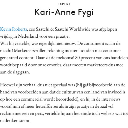
EXPERT
Bureaus
Kari-Anne Fygi
Campagnes
Carriere
Kevin Roberts
, ceo Saatchi & Saatchi Worldwide was afgelopen
Contentmarketing
vrijdag in Nederland voor een praatje.
Craft
Wat hij vertelde, was eigenlijk niet nieuw. De consument is aan de
Customer Experience
macht! Marketeers zullen rekening moeten houden met consumer
Data & Insights
generated content. Daar zit de toekomst! 80 procent van ons handelen
wordt bepaald door onze emoties, daar moeten marketeers dus mee
Design
aan de slag gaan.
Digital transformation
Diversiteit
Hoewel zijn verhaal dus niet speciaal was (hij gaf bijvoorbeeld aan de
Effectiviteit
hand van voorbeelden aan dat de cultuur van een land van invloed is
op hoe een commercial wordt beoordeeld), en hij in de interviews
Gedragsverandering
vooraf min of meer hetzelfde zei als in zijn praatje in de zaal vol
Influencer marketing
reclamemensen en pers, vertelde hij aan het einde toch wel iets wat tot
Interne communicatie
nadenken stemt.
Martech