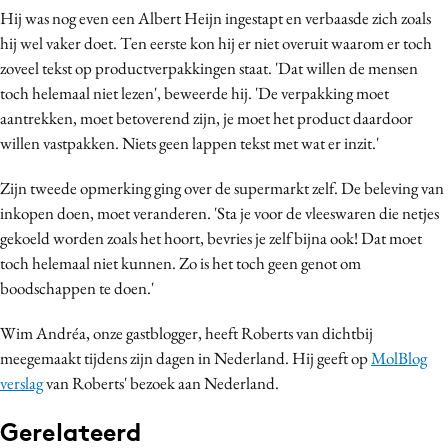
Hij was nog even een Albert Heijn ingestapt en verbaasde zich zoals
Media
hij wel vaker doet. Ten eerste kon hij er niet overuit waarom er toch
Merkstrategie
zoveel tekst op productverpakkingen staat. 'Dat willen de mensen
PR
toch helemaal niet lezen', beweerde hij. 'De verpakking moet
Programmatic
aantrekken, moet betoverend zijn, je moet het product daardoor
Purpose Marketing
willen vastpakken. Niets geen lappen tekst met wat er inzit.'
Reputatie & crisis
Zijn tweede opmerking ging over de supermarkt zelf. De beleving van
inkopen doen, moet veranderen. 'Sta je voor de vleeswaren die netjes
gekoeld worden zoals het hoort, bevries je zelf bijna ook! Dat moet
toch helemaal niet kunnen. Zo is het toch geen genot om
boodschappen te doen.'
Wim Andréa, onze gastblogger, heeft Roberts van dichtbij
meegemaakt tijdens zijn dagen in Nederland. Hij geeft op
MolBlog
verslag
van Roberts' bezoek aan Nederland.
Gerelateerd