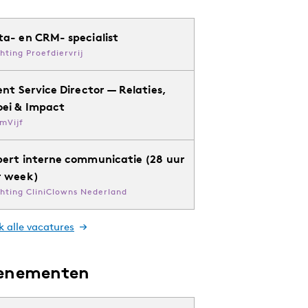
ta- en CRM- specialist
chting Proefdiervrij
ent Service Director — Relaties,
oei & Impact
mVijf
pert interne communicatie (28 uur
r week)
chting CliniClowns Nederland
k alle vacatures
enementen