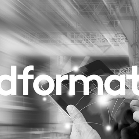
Programmatic
ering
Purpose Marketing
keting
Reputatie & crisis
nicatie