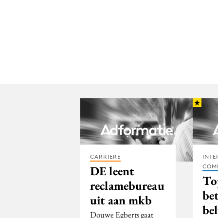
CARRIERE
INTE
COM
DE leent
To
reclamebureau
be
uit aan mkb
bel
Douwe Egberts gaat