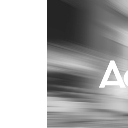
Carriere
Effectiviteit
Contentmarketing
Gedragsverand
Craft
Influencer mar
Customer Experience
Interne commu
Data & Insights
Martech