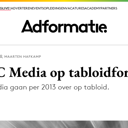
GLIVE!
GLIVE!
ADVERTEREN
ADVERTEREN
EVENTS
EVENTS
OPLEIDINGEN
OPLEIDINGEN
VACATURES
VACATURES
ACADEMY
ACADEMY
PARTNERS
PARTNERS
MAARTEN HAFKAMP
ieuws app
 Media op tabloidfo
a gaan per 2013 over op tabloid.
Media
ormation
Merkstrategie
PR