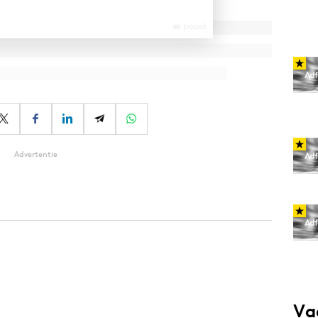
Advertentie
Va