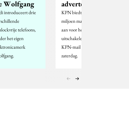
e Wolfgang
advertenties
di introduceert drie
KPN biedt 'twee
rschillende
miljoen maal excuses'
mlockvrije telefoons,
aan voor het
der het eigen
uitschakelen van de
ektronicamerk
KPN-mail op vrijdag en
lfgang.
zaterdag.