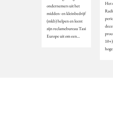
Het 
ondernemers uit het
Radi
midden- en kleinbedrijf
peri
(mkb) helpen en leent
dece
zijn reclamebureau Taxi
proc
Europe uit om een…
10+).
hoge