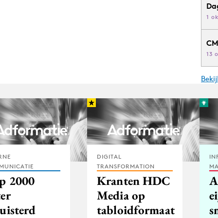
Da
1 o
CM
13 
Beki
RNE
DIGITAL
IN
MUNICATIE
TRANSFORMATION
MA
p 2000
Kranten HDC
A
ter
Media op
e
uisterd
tabloidformaat
s