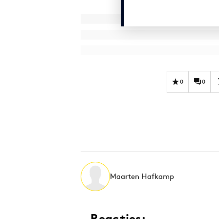
0
0
Maarten Hafkamp
Reacties: