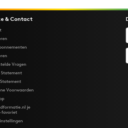
ce & Contact
t
ren
bonnementen
eren
stelde Vragen
y Statement
 Statement
ne Voorwaarden
pp
dformatie.nl je
-favoriet
instellingen