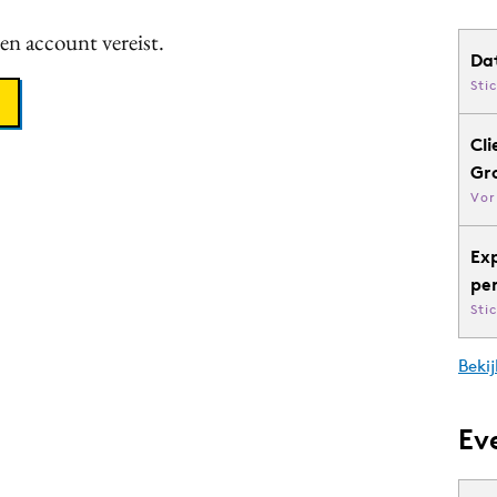
een account vereist.
Da
Sti
Cli
Gr
Vor
Ex
pe
Sti
Bekij
Ev