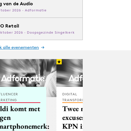
g van de Audio
ktober 2026 · Adformatie
O Retail
oktober 2026 · Doopsgezinde Singelkerk
jk alle evenementen
FLUENCER
DIGITAL
RKETING
TRANSFORMATION
ldi komt met
Twee miljoen
igen
excuses van
martphonemerk:
KPN in