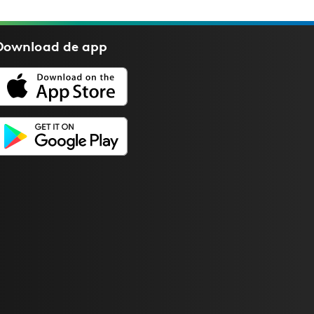
Download de
app