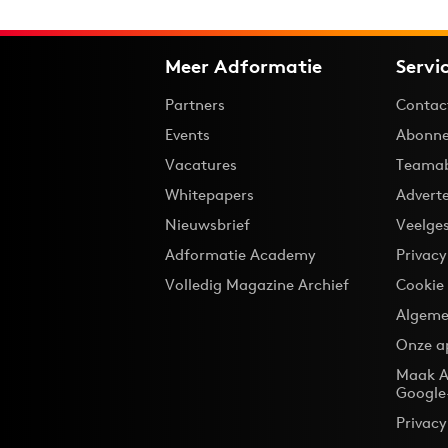
Meer Adformatie
Servi
Partners
Contac
Events
Abonne
Vacatures
Teama
Whitepapers
Advert
Nieuwsbrief
Veelge
Adformatie Academy
Privac
Volledig Magazine Archief
Cookie
Algeme
Onze a
Maak A
Google
Privacy