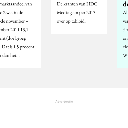
d
marktaandeel van
De kranten van HDC
o 2 was in de
Media gaan per 2013
Al
ode november –
over op tabloid.
ve
mber 2011 13,1
si
ent (doelgroep
on
 Dat is 1,5 procent
el
r dan het…
Wo
Advertentie