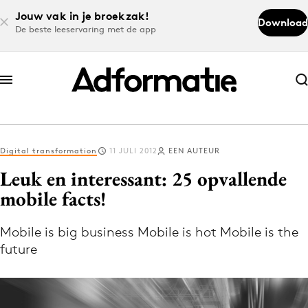
Jouw vak in je broekzak!
Download
De beste leeservaring met de app
Abonneer nu
Abonneer nu
Digital transformation
11 JULI 2012
EEN AUTEUR
Log in
Leuk en interessant: 25 opvallende
mobile facts!
Download de app
Volg het laatste nieuws via de Adformatie
Mobile is big business Mobile is hot Mobile is the
future
Nieuws app