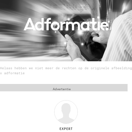
Menu
Home
9 sept: GenAI-training
12 nov: MarketingLive!
Adverteren
Helaas hebben we niet meer de rechten op de originele afbeelding
Events
© adformatie
Opleidingen
Vacatures
Advertentie
Academy
Partners
Topics
Artificial Intelligence
EXPERT