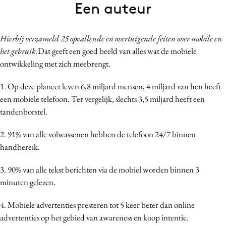
Een auteur
Bureaus
Campagnes
Hierbij verzameld 25 opvallende en overtuigende feiten over mobile en
Carriere
het gebruik.
Dat geeft een goed beeld van alles wat de mobiele
Contentmarketing
ontwikkeling met zich meebrengt.
Craft
Customer Experience
1. Op deze planeet leven 6,8 miljard mensen, 4 miljard van hen heeft
een mobiele telefoon. Ter vergelijk, slechts 3,5 miljard heeft een
Data & Insights
tandenborstel.
Design
Digital transformation
2. 91% van alle volwassenen hebben de telefoon 24/7 binnen
Diversiteit
handbereik.
Effectiviteit
3. 90% van alle tekst berichten via de mobiel worden binnen 3
Gedragsverandering
minuten gelezen.
Influencer marketing
4. Mobiele advertenties presteren tot 5 keer beter dan online
Interne communicatie
advertenties op het gebied van awareness en koop intentie.
Martech