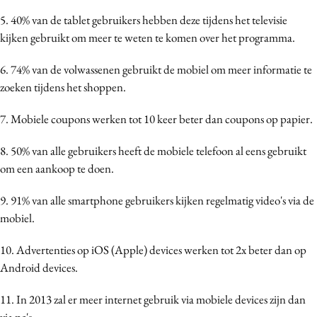
Media
5. 40% van de tablet gebruikers hebben deze tijdens het televisie
Merkstrategie
kijken gebruikt om meer te weten te komen over het programma.
PR
6. 74% van de volwassenen gebruikt de mobiel om meer informatie te
Programmatic
zoeken tijdens het shoppen.
Purpose Marketing
7. Mobiele coupons werken tot 10 keer beter dan coupons op papier.
Reputatie & crisis
8. 50% van alle gebruikers heeft de mobiele telefoon al eens gebruikt
om een aankoop te doen.
9. 91% van alle smartphone gebruikers kijken regelmatig video's via de
mobiel.
10. Advertenties op iOS (Apple) devices werken tot 2x beter dan op
Android devices.
11. In 2013 zal er meer internet gebruik via mobiele devices zijn dan
via pc's.