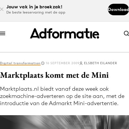
Jouw vak in je broekzak!
Download
De beste leeservaring met de app
Abonneer nu
Abonneer nu
Digital transformation
16 SEPTEMBER 2009
ELSBETH EILANDER
Log in
Marktplaats komt met de Mini
Marktplaats.nl biedt vanaf deze week ook
Download de app
zoekmachine-adverteren op de site aan, met de
Volg het laatste nieuws via de Adformatie
introductie van de Admarkt Mini-advertentie.
Nieuws app