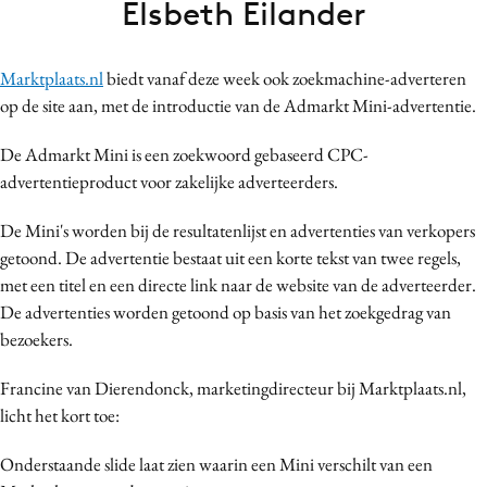
Elsbeth Eilander
Bureaus
Campagnes
Marktplaats.nl
biedt vanaf deze week ook zoekmachine-adverteren
Carriere
op de site aan, met de introductie van de Admarkt Mini-advertentie.
Contentmarketing
Craft
De Admarkt Mini is een zoekwoord gebaseerd CPC-
advertentieproduct voor zakelijke adverteerders.
Customer Experience
Data & Insights
De Mini's worden bij de resultatenlijst en advertenties van verkopers
Design
getoond. De advertentie bestaat uit een korte tekst van twee regels,
Digital transformation
met een titel en een directe link naar de website van de adverteerder.
De advertenties worden getoond op basis van het zoekgedrag van
Diversiteit
bezoekers.
Effectiviteit
Gedragsverandering
Francine van Dierendonck, marketingdirecteur bij Marktplaats.nl,
Influencer marketing
licht het kort toe:
Interne communicatie
Onderstaande slide laat zien waarin een Mini verschilt van een
Martech