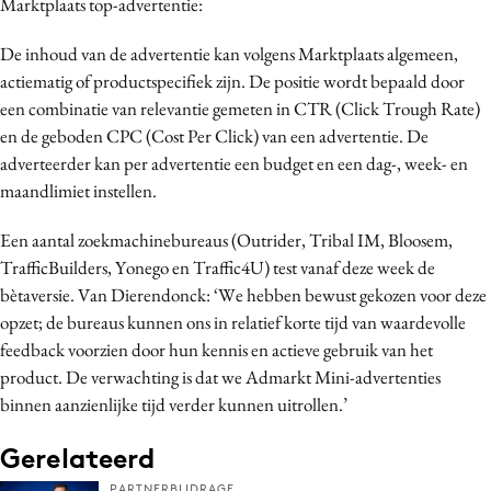
Marktplaats top-advertentie:
Media
De inhoud van de advertentie kan volgens Marktplaats algemeen,
Merkstrategie
actiematig of productspecifiek zijn. De positie wordt bepaald door
PR
een combinatie van relevantie gemeten in CTR (Click Trough Rate)
Programmatic
en de geboden CPC (Cost Per Click) van een advertentie. De
Purpose Marketing
adverteerder kan per advertentie een budget en een dag-, week- en
Reputatie & crisis
maandlimiet instellen.
Een aantal zoekmachinebureaus (Outrider, Tribal IM, Bloosem,
TrafficBuilders, Yonego en Traffic4U) test vanaf deze week de
bètaversie. Van Dierendonck: ‘We hebben bewust gekozen voor deze
opzet; de bureaus kunnen ons in relatief korte tijd van waardevolle
feedback voorzien door hun kennis en actieve gebruik van het
product. De verwachting is dat we Admarkt Mini-advertenties
binnen aanzienlijke tijd verder kunnen uitrollen.’
Gerelateerd
PARTNERBIJDRAGE