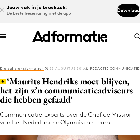
Jouw vak in je broekzak!
Download
De beste leeservaring met de app
Abonneer nu
Abonneer nu
Digital transformation
22 AUGUSTUS 2016
REDACTIE COMMUNICATIE
Log in
‘Maurits Hendriks moet blijven,
het zijn z’n communicatieadviseurs
die hebben gefaald'
Download de app
Volg het laatste nieuws via de Adformatie
Communicatie-experts over de Chef de Mission
Nieuws app
van het Nederlandse Olympische team