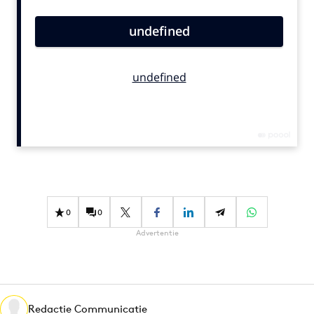
Bureaus
Campagnes
Carriere
Contentmarketing
Craft
Customer Experience
Data & Insights
Design
Digital transformation
Diversiteit
0
0
Effectiviteit
Advertentie
Gedragsverandering
Influencer marketing
Interne communicatie
Martech
Redactie Communicatie