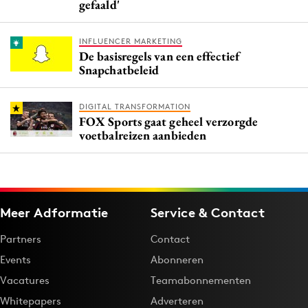
gefaald'
INFLUENCER MARKETING
De basisregels van een effectief
Snapchatbeleid
DIGITAL TRANSFORMATION
FOX Sports gaat geheel verzorgde
voetbalreizen aanbieden
Meer Adformatie
Service & Contact
Partners
Contact
Events
Abonneren
Vacatures
Teamabonnementen
Whitepapers
Adverteren