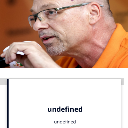
Menu
Home
9 sept: GenAI-training
12 nov: MarketingLive!
Adverteren
Events
Opleidingen
Advertentie
Vacatures
Academy
Partners
Topics
Artificial Intelligence