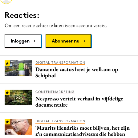
Media
Reacties:
Merkstrategie
Om een reactie achter te laten is een account vereist.
PR
Programmatic
Inloggen
Abonneer nu
Purpose Marketing
Reputatie & crisis
DIGITAL TRANSFORMATION
Dansende cactus heet je welkom op
Schiphol
CONTENTMARKETING
Nespresso vertelt verhaal in vijfdelige
documentaire
DIGITAL TRANSFORMATION
‘Maurits Hendriks moet blijven, het zijn
z’n communicatieadviseurs die hebben