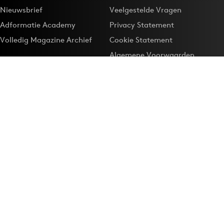
Nieuwsbrief
Veelgestelde Vragen
Adformatie Academy
Privacy Statement
Volledig Magazine Archief
Cookie Statement
Algemene Voorwaarden
Onze app
Maak Adformatie.nl je
Google-favoriet
Privacyinstellingen
Download de
Adformatie Nieuws App