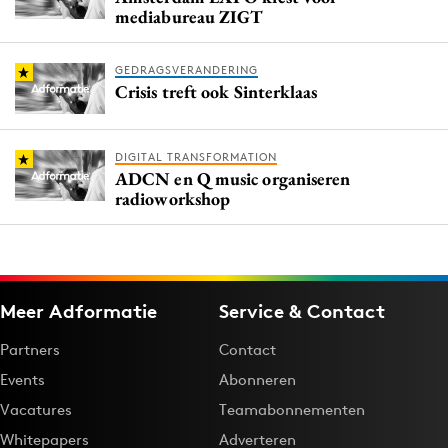
mediabureau ZIGT
GEDRAGSVERANDERING
Crisis treft ook Sinterklaas
DIGITAL TRANSFORMATION
ADCN en Q music organiseren
radioworkshop
Meer Adformatie
Service & Contact
Partners
Contact
Events
Abonneren
Vacatures
Teamabonnementen
Whitepapers
Adverteren