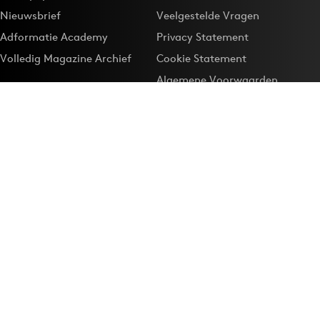
Nieuwsbrief
Veelgestelde Vragen
Adformatie Academy
Privacy Statement
Volledig Magazine Archief
Cookie Statement
Algemene Voorwaarden
Onze app
Maak Adformatie.nl je
Google-favoriet
Privacyinstellingen
Download de
Adformatie Nieuws App