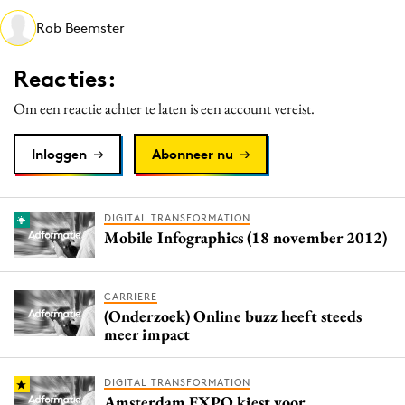
Media
Rob Beemster
Merkstrategie
Reacties:
PR
Programmatic
Om een reactie achter te laten is een account vereist.
Purpose Marketing
Inloggen
Abonneer nu
Reputatie & crisis
DIGITAL TRANSFORMATION
Mobile Infographics (18 november 2012)
CARRIERE
(Onderzoek) Online buzz heeft steeds
meer impact
DIGITAL TRANSFORMATION
Amsterdam EXPO kiest voor