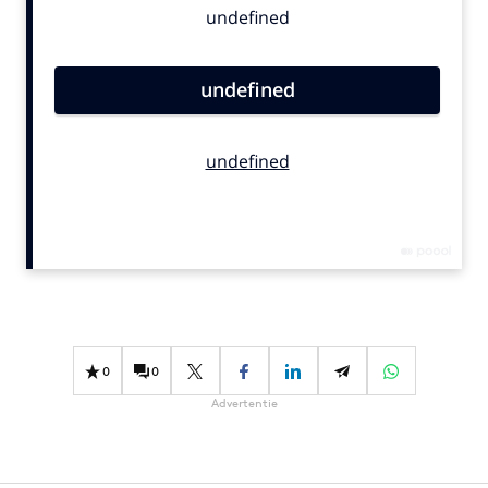
Bureaus
Campagnes
Carriere
Contentmarketing
Craft
Customer Experience
Data & Insights
Design
Digital transformation
Diversiteit
Effectiviteit
0
0
Gedragsverandering
Advertentie
Influencer marketing
Interne communicatie
Martech