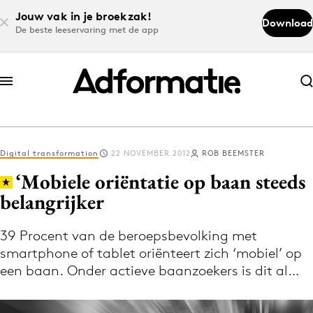
Jouw vak in je broekzak!
Download
De beste leeservaring met de app
Abonneer nu
Abonneer nu
Digital transformation
22 NOVEMBER 2012
ROB BEEMSTER
Log in
‘Mobiele oriëntatie op baan steeds
belangrijker
Download de app
Volg het laatste nieuws via de Adformatie
39 Procent van de beroepsbevolking met
smartphone of tablet oriënteert zich ‘mobiel’ op
Nieuws app
een baan. Onder actieve baanzoekers is dit al…