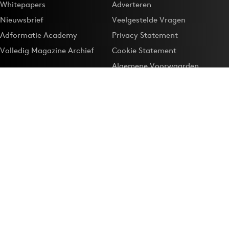
Whitepapers
Adverteren
Nieuwsbrief
Veelgestelde Vragen
Adformatie Academy
Privacy Statement
Volledig Magazine Archief
Cookie Statement
Algemene Voorwaarden
Onze app
Maak Adformatie.nl je
Google-favoriet
Privacyinstellingen
Download de
Adformatie Nieuws App