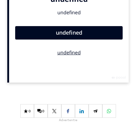
Bureaus
Campagnes
Carriere
Contentmarketing
Craft
Customer Experience
Data & Insights
Design
Digital transformation
Diversiteit
Effectiviteit
Gedragsverandering
0
0
Influencer marketing
Advertentie
Interne communicatie
Martech