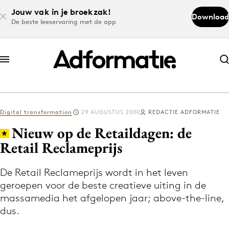
Jouw vak in je broekzak!
Download
De beste leeservaring met de app
Abonneer nu
Abonneer nu
Digital transformation
29 AUGUSTUS 2000
REDACTIE ADFORMATIE
Log in
Nieuw op de Retaildagen: de
Retail Reclameprijs
Download de app
Volg het laatste nieuws via de Adformatie
De Retail Reclameprijs wordt in het leven
geroepen voor de beste creatieve uiting in de
Nieuws app
massamedia het afgelopen jaar; above-the-line,
dus.