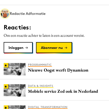
Media
Merkstrategie
Redactie Adformatie
PR
Reacties:
Programmatic
Purpose Marketing
Om een reactie achter te laten is een account vereist.
Reputatie & crisis
Inloggen
Abonneer nu
PROGRAMMATIC
Nieuwe Oogst werft Dynamicon
DATA & INSIGHTS
Mobiele service Zed ook in Nederland
DIGITAL TRANSFORMATION