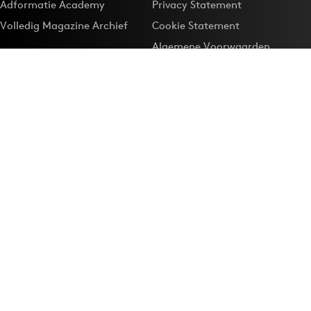
Adformatie Academy
Privacy Statement
Volledig Magazine Archief
Cookie Statement
Algemene Voorwaarden
Onze app
Maak Adformatie.nl je
Google-favoriet
Privacyinstellingen
Download de
Adformatie Nieuws App