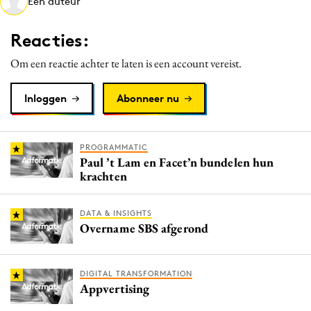
Een auteur
Media
Merkstrategie
Reacties:
PR
Om een reactie achter te laten is een account vereist.
Programmatic
Purpose Marketing
Inloggen
Abonneer nu
Reputatie & crisis
PROGRAMMATIC
Paul ’t Lam en Facet’n bundelen hun
krachten
DATA & INSIGHTS
Overname SBS afgerond
DIGITAL TRANSFORMATION
Appvertising