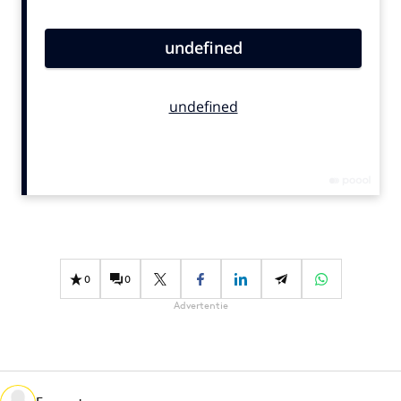
Bureaus
Campagnes
Carriere
Contentmarketing
Craft
Customer Experience
Data & Insights
Design
Digital transformation
Diversiteit
0
0
Effectiviteit
Advertentie
Gedragsverandering
Influencer marketing
Interne communicatie
Martech