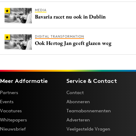
MEDIA
Bavaria racet nu ook in Dublin
DIGITAL TRANSFORMATION
Ook Hertog Jan geeft glazen weg
Meer Adformatie
Service & Contact
Partners
Contact
Events
Abonneren
Vacatures
Teamabonnementen
Whitepapers
Adverteren
Nieuwsbrief
Veelgestelde Vragen