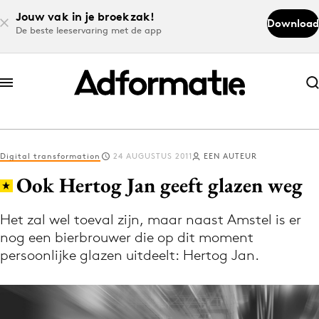
Jouw vak in je broekzak!
Download
De beste leeservaring met de app
Abonneer nu
Abonneer nu
Digital transformation
24 AUGUSTUS 2011
EEN AUTEUR
Log in
Ook Hertog Jan geeft glazen weg
Het zal wel toeval zijn, maar naast Amstel is er
Download de app
nog een bierbrouwer die op dit moment
Volg het laatste nieuws via de Adformatie
persoonlijke glazen uitdeelt: Hertog Jan.
Nieuws app