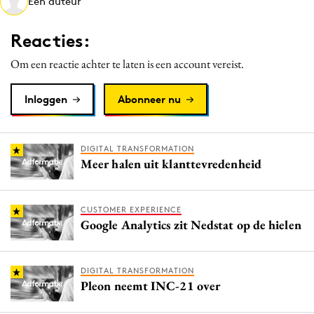
Een auteur
Media
Merkstrategie
Reacties:
PR
Om een reactie achter te laten is een account vereist.
Programmatic
Purpose Marketing
Inloggen
Abonneer nu
Reputatie & crisis
DIGITAL TRANSFORMATION
Meer halen uit klanttevredenheid
CUSTOMER EXPERIENCE
Google Analytics zit Nedstat op de hielen
DIGITAL TRANSFORMATION
Pleon neemt INC-21 over