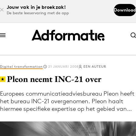
Jouw vak in je broekzak!
Download
De beste leeservaring met de app
Abonneer nu
Abonneer nu
Digital transformation
21 JANUARI 2008
EEN AUTEUR
Log in
Pleon neemt INC-21 over
Europees communicatieadviesbureau Pleon heeft
Download de app
het bureau INC-21 overgenomen. Pleon haalt
Volg het laatste nieuws via de Adformatie
hiermee specifieke expertise op het gebied van…
Nieuws app