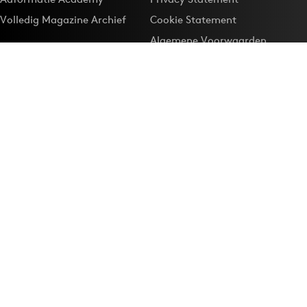
Volledig Magazine Archief
Cookie Statement
Algemene Voorwaarden
Onze app
Maak Adformatie.nl je
Google-favoriet
Privacyinstellingen
Download de
Adformatie Nieuws App