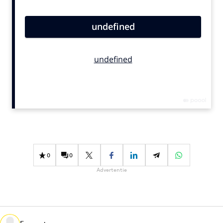
Bureaus
Campagnes
Carriere
Contentmarketing
Craft
Customer Experience
Data & Insights
Design
Digital transformation
Diversiteit
0
0
Effectiviteit
Advertentie
Gedragsverandering
Influencer marketing
Interne communicatie
Martech