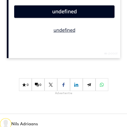
Bureaus
Campagnes
Carriere
Contentmarketing
Craft
Customer Experience
Data & Insights
Design
Digital transformation
Diversiteit
0
0
Effectiviteit
Advertentie
Gedragsverandering
Influencer marketing
Interne communicatie
Nils Adriaans
Martech