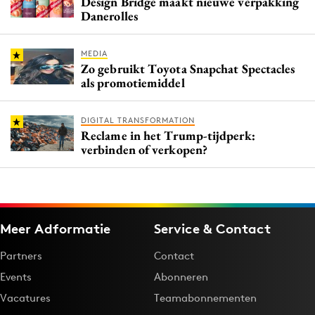
Design Bridge maakt nieuwe verpakking
Danerolles
MEDIA
Zo gebruikt Toyota Snapchat Spectacles
als promotiemiddel
DIGITAL TRANSFORMATION
Reclame in het Trump-tijdperk:
verbinden of verkopen?
Meer Adformatie
Service & Contact
Partners
Contact
Events
Abonneren
Vacatures
Teamabonnementen