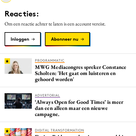
Media
Reacties:
Merkstrategie
Om een reactie achter te laten is een account vereist.
PR
Programmatic
Inloggen
Abonneer nu
Purpose Marketing
Reputatie & crisis
PROGRAMMATIC
MWG Mediacongres spreker Constance
Scholten: 'Het gaat om luisteren en
gehoord worden'
ADVERTORIAL
‘Always Open for Good Times’ is meer
dan een alleen maar een nieuwe
campagne.
DIGITAL TRANSFORMATION