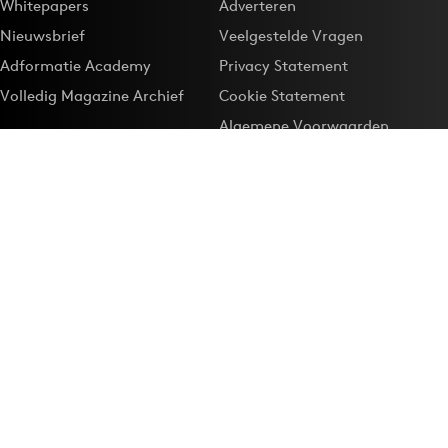
Whitepapers
Adverteren
Nieuwsbrief
Veelgestelde Vragen
Adformatie Academy
Privacy Statement
Volledig Magazine Archief
Cookie Statement
Algemene Voorwaarden
Onze app
Maak Adformatie.nl je
Google-favoriet
Privacyinstellingen
Download de
Adformatie Nieuws App