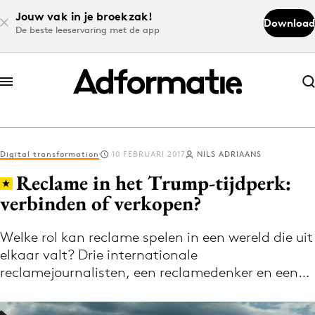
Jouw vak in je broekzak!
Download
De beste leeservaring met de app
Abonneer nu
Abonneer nu
Digital transformation
10 FEBRUARI 2017
NILS ADRIAANS
Log in
Reclame in het Trump-tijdperk:
verbinden of verkopen?
Download de app
Volg het laatste nieuws via de Adformatie
Welke rol kan reclame spelen in een wereld die uit
elkaar valt? Drie internationale
Nieuws app
reclamejournalisten, een reclamedenker en een…