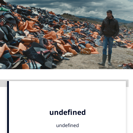
Menu
Home
9 sept: GenAI-training
12 nov: MarketingLive!
Adverteren
Events
Opleidingen
Advertentie
Vacatures
Academy
Partners
Topics
Artificial Intelligence