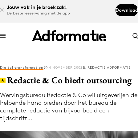
Jouw vak in je broekzak!
Download
De beste leeservaring met de app
Abonneer nu
Abonneer nu
Digital transformation
4 NOVEMBER 2002
REDACTIE ADFORMATIE
Log in
Redactie & Co biedt outsourcing
Wervingsbureau Redactie & Co wil uitgeverijen de
Download de app
helpende hand bieden door het bureau de
Volg het laatste nieuws via de Adformatie
complete redactie van bijvoorbeeld een
Nieuws app
tijdschrift…