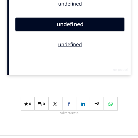
Bureaus
Campagnes
Carriere
Contentmarketing
Craft
Customer Experience
Data & Insights
Design
Digital transformation
Diversiteit
Effectiviteit
0
0
Gedragsverandering
Advertentie
Influencer marketing
Interne communicatie
Martech