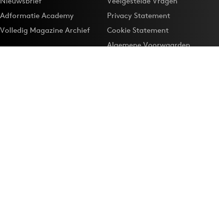
Nieuwsbrief
Veelgestelde Vragen
Adformatie Academy
Privacy Statement
Volledig Magazine Archief
Cookie Statement
Algemene Voorwaarden
Onze app
Maak Adformatie.nl je
Google-favoriet
Privacyinstellingen
Download de
Adformatie Nieuws App