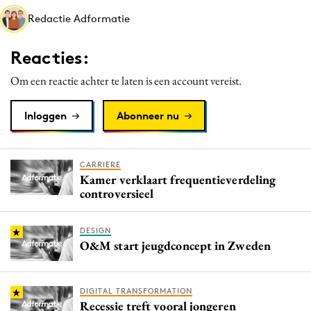
Media
Redactie Adformatie
Merkstrategie
Reacties:
PR
Programmatic
Om een reactie achter te laten is een account vereist.
Purpose Marketing
Inloggen
Abonneer nu
Reputatie & crisis
CARRIERE
Kamer verklaart frequentieverdeling
controversieel
DESIGN
O&M start jeugdconcept in Zweden
DIGITAL TRANSFORMATION
Recessie treft vooral jongeren