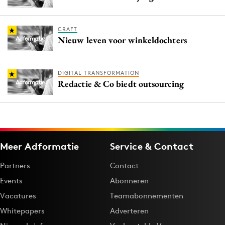
CRAFT
Nieuw leven voor winkeldochters
DIGITAL TRANSFORMATION
Redactie & Co biedt outsourcing
Meer Adformatie
Service & Contact
Partners
Contact
Events
Abonneren
Vacatures
Teamabonnementen
Whitepapers
Adverteren