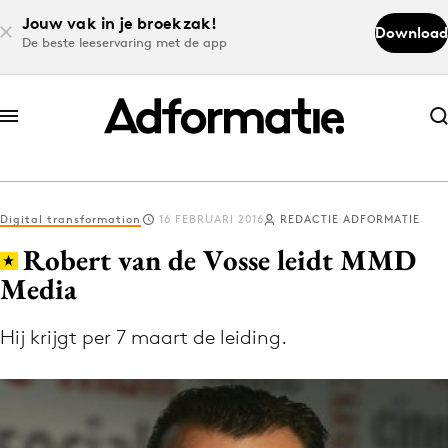
Jouw vak in je broekzak!
Download
De beste leeservaring met de app
Abonneer nu
Abonneer nu
Digital transformation
16 FEBRUARI 2016
REDACTIE ADFORMATIE
Log in
Robert van de Vosse leidt MMD
Media
Download de app
Volg het laatste nieuws via de Adformatie
Hij krijgt per 7 maart de leiding.
Nieuws app