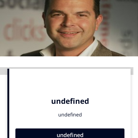
Menu
Home
9 sept: GenAI-training
12 nov: MarketingLive!
Adverteren
Advertentie
Events
Opleidingen
Vacatures
Academy
Partners
Topics
Artificial Intelligence