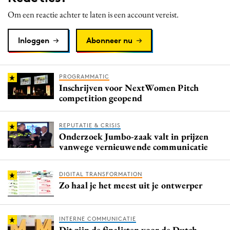
Media
Om een reactie achter te laten is een account vereist.
Merkstrategie
Inloggen
Abonneer nu
PR
Programmatic
Purpose Marketing
PROGRAMMATIC
Inschrijven voor NextWomen Pitch
Reputatie & crisis
competition geopend
REPUTATIE & CRISIS
Onderzoek Jumbo-zaak valt in prijzen
vanwege vernieuwende communicatie
DIGITAL TRANSFORMATION
Zo haal je het meest uit je ontwerper
INTERNE COMMUNICATIE
Dit zijn de finalisten voor de Dutch