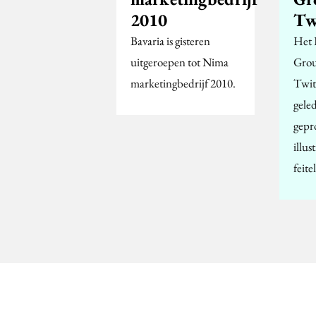
2010
Tw
Bavaria is gisteren
Het 
uitgeroepen tot Nima
Grou
marketingbedrijf 2010.
Twit
geled
gepr
illus
feite