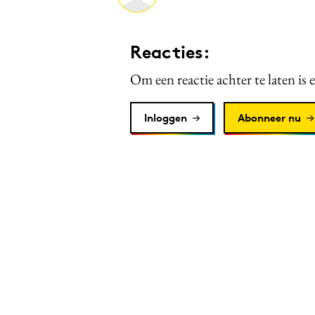
Reacties:
Om een reactie achter te laten is 
Inloggen
Abonneer nu