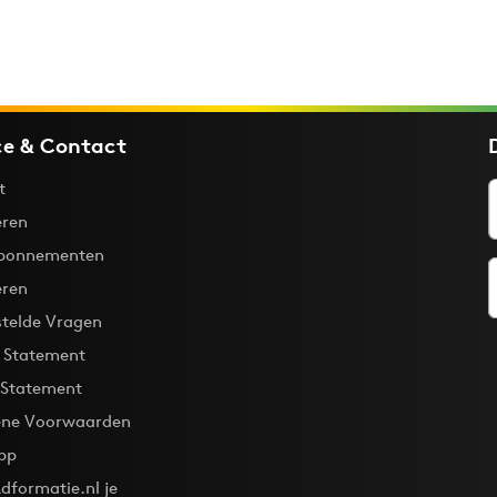
ce & Contact
t
ren
bonnementen
eren
stelde Vragen
y Statement
 Statement
ne Voorwaarden
pp
dformatie.nl je