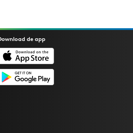
Download de
app