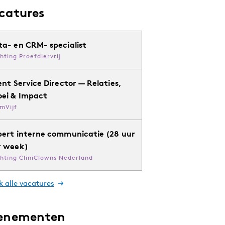
catures
ta- en CRM- specialist
chting Proefdiervrij
ent Service Director — Relaties,
oei & Impact
mVijf
pert interne communicatie (28 uur
r week)
chting CliniClowns Nederland
k alle vacatures
enementen