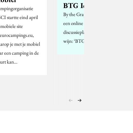
BTG Idee
mpingorganisatie
By the Grape komt met
CI startte eind april
een online
 mobiele site
discussieplatform over
eurocampings.eu,
wijn: ‘BTG Idee’.
arop je met je mobiel
ar een camping in de
urt kan…