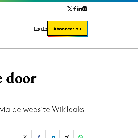
Log in
Log in
Abonneer nu
Abonneer nu
e door
via de website Wikileaks