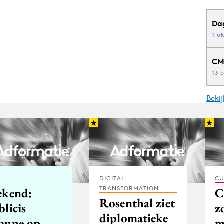
Da
1 o
CM
13 
Beki
DIGITAL
CU
TRANSFORMATION
ekend:
C
Rosenthal ziet
licis
z
diplomatieke
oupe op
m