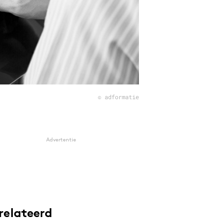
© adformatie
Advertentie
relateerd