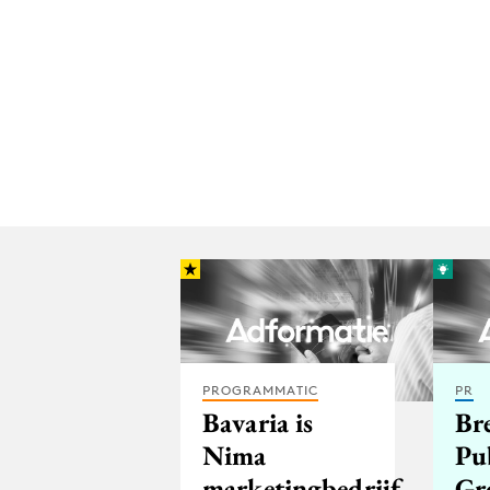
PROGRAMMATIC
PR
Bavaria is
Br
Nima
Pub
marketingbedrijf
Gr