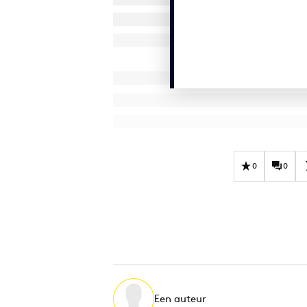
0
0
Een auteur