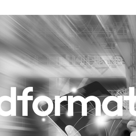
Programmatic
ering
Purpose Marketing
keting
Reputatie & crisis
nicatie