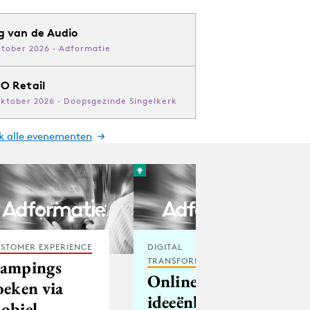
g van de Audio
ktober 2026 · Adformatie
O Retail
oktober 2026 · Doopsgezinde Singelkerk
jk alle evenementen
STOMER EXPERIENCE
DIGITAL
TRANSFORMATION
ampings
Online
oeken via
ideeënbus:
obiel