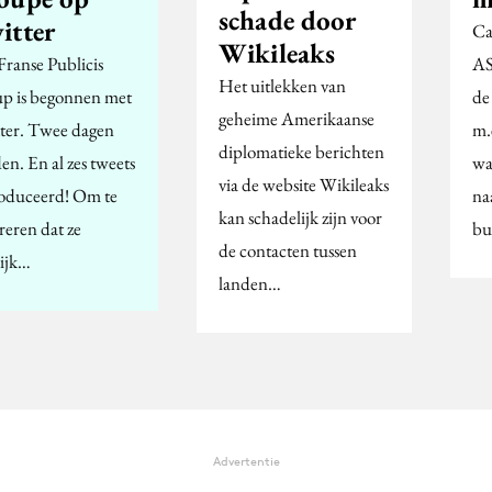
schade door
itter
Ca
Wikileaks
Franse Publicis
AS
Het uitlekken van
p is begonnen met
de
geheime Amerikaanse
ter. Twee dagen
m.
diplomatieke berichten
en. En al zes tweets
wa
via de website Wikileaks
oduceerd! Om te
na
kan schadelijk zijn voor
treren dat ze
bu
de contacten tussen
lijk…
landen…
Advertentie