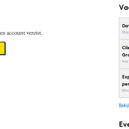
Va
Da
een account vereist.
Sti
Cli
Gr
Vor
Ex
pe
Sti
Bekij
Ev