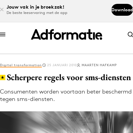
Jouw vak in je broekzak!
Download
De beste leeservaring met de app
Abonneer nu
Abonneer nu
Digital transformation
25 JANUARI 2010
MAARTEN HAFKAMP
Log in
Scherpere regels voor sms-diensten
Consumenten worden voortaan beter beschermd
Download de app
tegen sms-diensten.
Volg het laatste nieuws via de Adformatie
Nieuws app