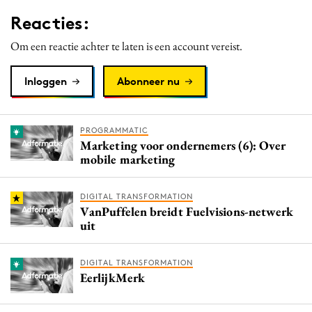
Media
Reacties:
Merkstrategie
Om een reactie achter te laten is een account vereist.
PR
Programmatic
Inloggen
Abonneer nu
Purpose Marketing
Reputatie & crisis
PROGRAMMATIC
Marketing voor ondernemers (6): Over
mobile marketing
DIGITAL TRANSFORMATION
VanPuffelen breidt Fuelvisions-netwerk
uit
DIGITAL TRANSFORMATION
EerlijkMerk