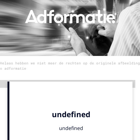
Menu
Home
9 sept: GenAI-training
12 nov: MarketingLive!
Helaas hebben we niet meer de rechten op de originele afbeelding
Adverteren
© adformatie
Events
Opleidingen
Advertentie
Vacatures
Academy
Partners
Topics
Artificial Intelligence