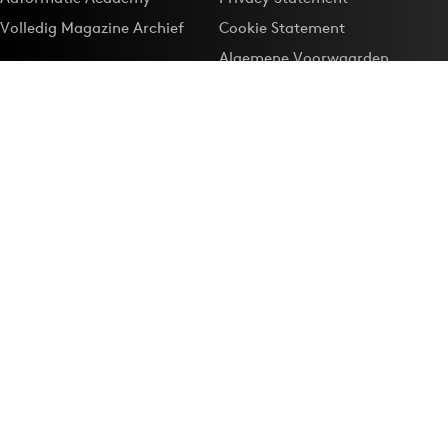
Volledig Magazine Archief
Cookie Statement
Algemene Voorwaarden
Onze app
Maak Adformatie.nl je
Google-favoriet
Privacyinstellingen
Download de
Adformatie Nieuws App