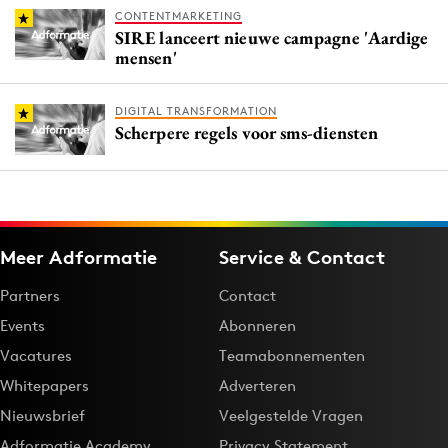
CONTENTMARKETING
SIRE lanceert nieuwe campagne 'Aardige
mensen'
DIGITAL TRANSFORMATION
Scherpere regels voor sms-diensten
Meer Adformatie
Service & Contact
Partners
Contact
Events
Abonneren
Vacatures
Teamabonnementen
Whitepapers
Adverteren
Nieuwsbrief
Veelgestelde Vragen
Adformatie Academy
Privacy Statement