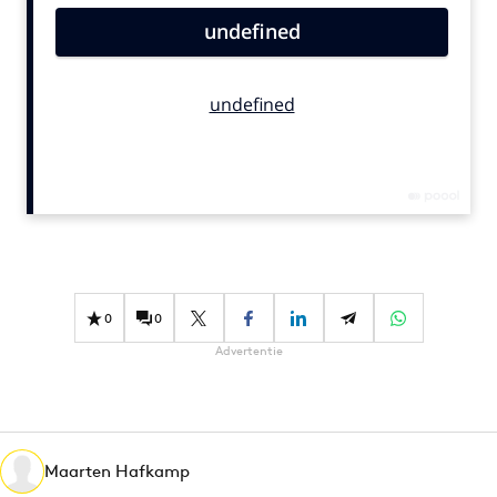
Bureaus
Campagnes
Carriere
Contentmarketing
Craft
Customer Experience
Data & Insights
Design
Digital transformation
0
0
Diversiteit
Advertentie
Effectiviteit
Gedragsverandering
Influencer marketing
Interne communicatie
Maarten Hafkamp
Martech