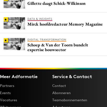
Gillette daagt Schick-Wilkinson
DATA & INSIGHTS
Mirck hoofdredacteur Memory Magazine
DIGITAL TRANSFORMATION
Schoep & Van der Toorn bundelt
expertise bouwsector
Meer Adformatie
Service & Contact
Partners
Contact
Events
Abonneren
Vacatures
Teamabonnementen