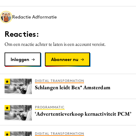
Media
Merkstrategie
Redactie Adformatie
PR
Reacties:
Programmatic
Purpose Marketing
Om een reactie achter te laten is een account vereist.
Reputatie & crisis
Inloggen
Abonneer nu
DIGITAL TRANSFORMATION
Schlangen leidt Bex* Amsterdam
PROGRAMMATIC
‘Advertentieverkoop kernactiviteit PCM’
DIGITAL TRANSFORMATION