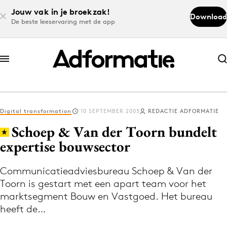
Jouw vak in je broekzak!
Download
De beste leeservaring met de app
Abonneer nu
Abonneer nu
Digital transformation
10 SEPTEMBER 2003
REDACTIE ADFORMATIE
Log in
Schoep & Van der Toorn bundelt
expertise bouwsector
Download de app
Volg het laatste nieuws via de Adformatie
Communicatieadviesbureau Schoep & Van der
Toorn is gestart met een apart team voor het
Nieuws app
marktsegment Bouw en Vastgoed. Het bureau
heeft de…