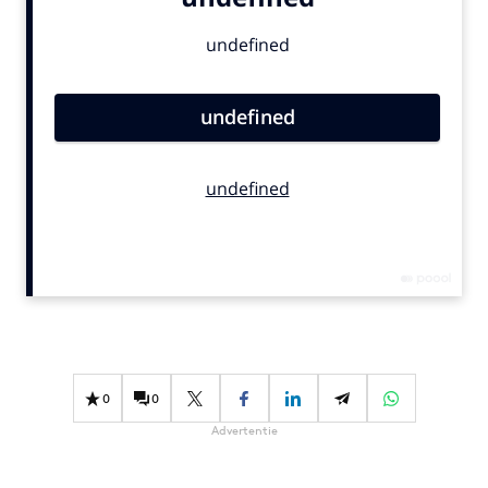
Bureaus
Campagnes
Carriere
Contentmarketing
Craft
Customer Experience
Data & Insights
Design
Digital transformation
Diversiteit
Effectiviteit
Gedragsverandering
0
0
Influencer marketing
Advertentie
Interne communicatie
Martech