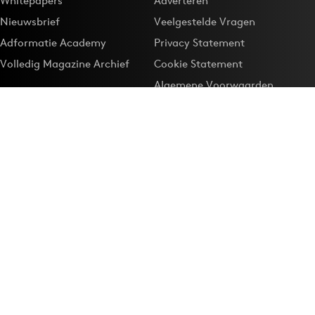
Whitepapers
Adverteren
Nieuwsbrief
Veelgestelde Vragen
Adformatie Academy
Privacy Statement
Volledig Magazine Archief
Cookie Statement
Algemene Voorwaarden
Onze app
Maak Adformatie.nl je
Google-favoriet
Privacyinstellingen
Download de
Adformatie Nieuws App