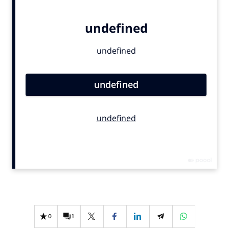
Bureaus
Campagnes
Carriere
Contentmarketing
Craft
Customer Experience
Data & Insights
Design
Digital transformation
Diversiteit
Effectiviteit
Gedragsverandering
Influencer marketing
Interne communicatie
0
1
Martech