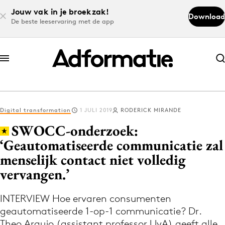
Jouw vak in je broekzak!
Download
De beste leeservaring met de app
Abonneer nu
Abonneer nu
Digital transformation
1 JULI 2019
RODERICK MIRANDE
Log in
SWOCC-onderzoek:
‘Geautomatiseerde communicatie zal
menselijk contact niet volledig
Download de app
Volg het laatste nieuws via de Adformatie
vervangen.’
Nieuws app
INTERVIEW Hoe ervaren consumenten
geautomatiseerde 1-op-1 communicatie? Dr.
Theo Araujo (assistant professor UvA) geeft alle