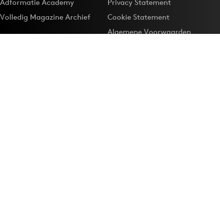
Adformatie Academy
Privacy Statement
Volledig Magazine Archief
Cookie Statement
Algemene Voorwaarden
Onze app
Maak Adformatie.nl je
Google-favoriet
Privacyinstellingen
Download de
Adformatie Nieuws App