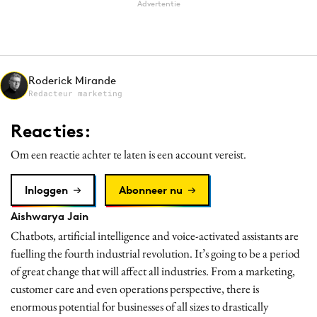
Advertentie
Media
Merkstrategie
PR
Programmatic
Roderick Mirande
Redacteur marketing
Purpose Marketing
Reputatie & crisis
Reacties:
Om een reactie achter te laten is een account vereist.
Inloggen
Abonneer nu
Aishwarya Jain
Chatbots, artificial intelligence and voice-activated assistants are
fuelling the fourth industrial revolution. It’s going to be a period
of great change that will affect all industries. From a marketing,
customer care and even operations perspective, there is
enormous potential for businesses of all sizes to drastically