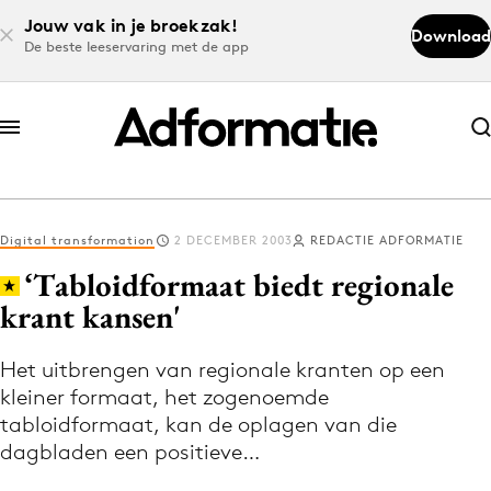
Jouw vak in je broekzak!
Download
De beste leeservaring met de app
Abonneer nu
Abonneer nu
Digital transformation
2 DECEMBER 2003
REDACTIE ADFORMATIE
Log in
‘Tabloidformaat biedt regionale
krant kansen'
Download de app
Volg het laatste nieuws via de Adformatie
Het uitbrengen van regionale kranten op een
kleiner formaat, het zogenoemde
Nieuws app
tabloidformaat, kan de oplagen van die
dagbladen een positieve…