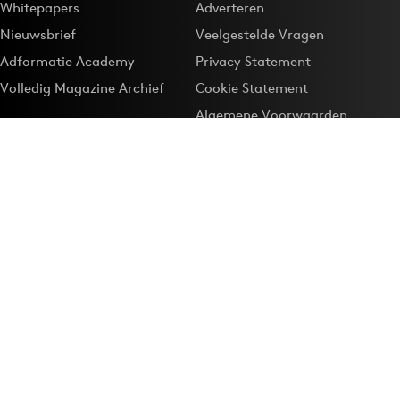
Whitepapers
Adverteren
Nieuwsbrief
Veelgestelde Vragen
Adformatie Academy
Privacy Statement
Volledig Magazine Archief
Cookie Statement
Algemene Voorwaarden
Onze app
Maak Adformatie.nl je
Google-favoriet
Privacyinstellingen
Download de
Adformatie Nieuws App