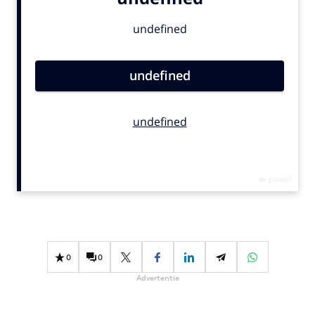
Bureaus
Campagnes
Carriere
Contentmarketing
Craft
Customer Experience
Data & Insights
Design
Digital transformation
Diversiteit
Effectiviteit
Gedragsverandering
0
0
Influencer marketing
Advertentie
Interne communicatie
Martech