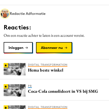
Media
Merkstrategie
Redactie Adformatie
PR
Reacties:
Programmatic
Purpose Marketing
Om een reactie achter te laten is een account vereist.
Reputatie & crisis
Inloggen
Abonneer nu
DIGITAL TRANSFORMATION
Hema beste winkel
PR
Coca-Cola consolideert in VS bij SMG
DIGITAL TRANSFORMATION