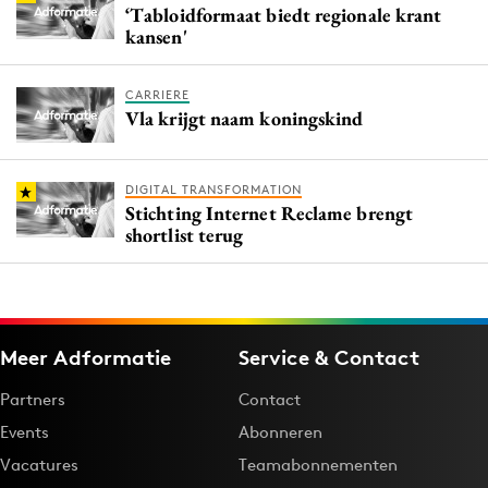
‘Tabloidformaat biedt regionale krant
kansen'
CARRIERE
Vla krijgt naam koningskind
DIGITAL TRANSFORMATION
Stichting Internet Reclame brengt
shortlist terug
Meer Adformatie
Service & Contact
Partners
Contact
Events
Abonneren
Vacatures
Teamabonnementen