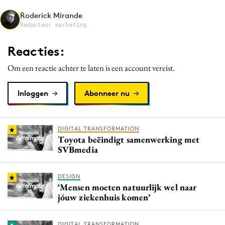
Media
Roderick Mirande
Redacteur marketing
Merkstrategie
PR
Reacties:
Programmatic
Om een reactie achter te laten is een account vereist.
Purpose Marketing
Reputatie & crisis
Inloggen
Abonneer nu
DIGITAL TRANSFORMATION
Toyota beëindigt samenwerking met
SVBmedia
DESIGN
‘Mensen moeten natuurlijk wel naar
jóuw ziekenhuis komen’
DIGITAL TRANSFORMATION