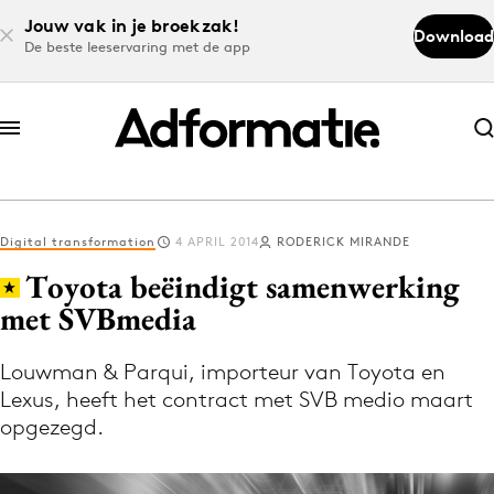
Jouw vak in je broekzak!
Download
De beste leeservaring met de app
Abonneer nu
Abonneer nu
Digital transformation
4 APRIL 2014
RODERICK MIRANDE
Log in
Toyota beëindigt samenwerking
met SVBmedia
Download de app
Volg het laatste nieuws via de Adformatie
Louwman & Parqui, importeur van Toyota en
Lexus, heeft het contract met SVB medio maart
Nieuws app
opgezegd.