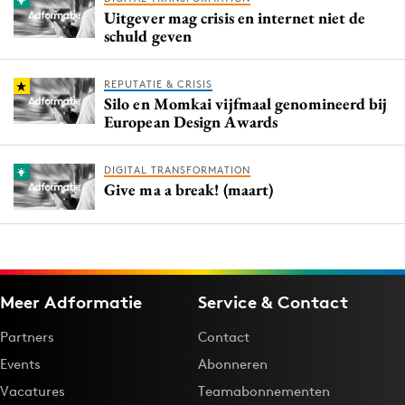
Uitgever mag crisis en internet niet de
schuld geven
REPUTATIE & CRISIS
Silo en Momkai vijfmaal genomineerd bij
European Design Awards
DIGITAL TRANSFORMATION
Give ma a break! (maart)
Meer Adformatie
Service & Contact
Partners
Contact
Events
Abonneren
Vacatures
Teamabonnementen