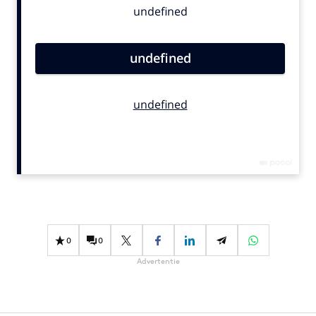
Bureaus
Campagnes
Carriere
Contentmarketing
Craft
Customer Experience
Data & Insights
Design
Digital transformation
Diversiteit
Effectiviteit
0
0
Gedragsverandering
Advertentie
Influencer marketing
Interne communicatie
Martech