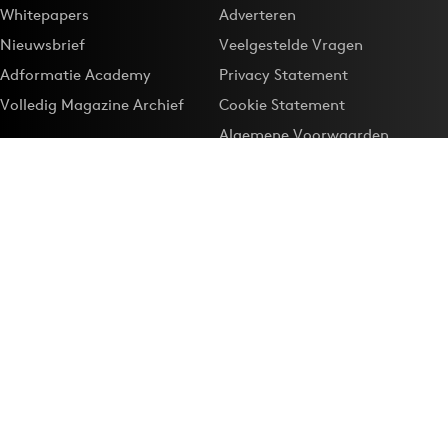
Whitepapers
Adverteren
Nieuwsbrief
Veelgestelde Vragen
Adformatie Academy
Privacy Statement
Volledig Magazine Archief
Cookie Statement
Algemene Voorwaarden
Onze app
Maak Adformatie.nl je
Google-favoriet
Privacyinstellingen
Download de
Adformatie Nieuws App