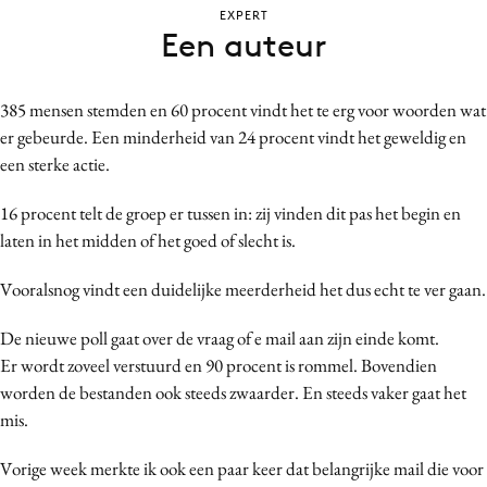
EXPERT
Bureaus
Een auteur
Campagnes
Carriere
385 mensen stemden en 60 procent vindt het te erg voor woorden wat
Contentmarketing
er gebeurde. Een minderheid van 24 procent vindt het geweldig en
Craft
een sterke actie.
Customer Experience
16 procent telt de groep er tussen in: zij vinden dit pas het begin en
Data & Insights
laten in het midden of het goed of slecht is.
Design
Digital transformation
Vooralsnog vindt een duidelijke meerderheid het dus echt te ver gaan.
Diversiteit
De nieuwe poll gaat over de vraag of e mail aan zijn einde komt.
Effectiviteit
Er wordt zoveel verstuurd en 90 procent is rommel. Bovendien
Gedragsverandering
worden de bestanden ook steeds zwaarder. En steeds vaker gaat het
Influencer marketing
mis.
Interne communicatie
Vorige week merkte ik ook een paar keer dat belangrijke mail die voor
Martech