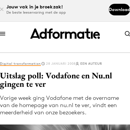
Jouw vak in je broekzak!
Download
De beste leeservaring met de app
Abonneer nu
Abonneer nu
Digital transformation
28 JANUARI 2008
EEN AUTEUR
Log in
Uitslag poll: Vodafone en Nu.nl
gingen te ver
Download de app
Volg het laatste nieuws via de Adformatie
Vorige week ging Vodafone met de overname
van de homepage van nu.nl te ver, vindt een
Nieuws app
meerderheid van onze bezoekers.