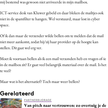
mij bestemd was gewoon niet arriveerde in mijn mailbox.
Media
Merkstrategie
ICT-service desk van Kluwer gebeld en daar bleken de mailtjes ook
niet in de spamfilter te hangen. Wel verstuurd, maar lost in cyber
PR
space.
Programmatic
Purpose Marketing
Of ik dan maar de verzender wilde bellen om te melden dat de mail
Reputatie & crisis
niet meer aankomt, zodat hij/zij haar provider op de hoogte kan
stellen. Dit gaat wel erg ver.
Moet ik voortaan bellen als ik een mail verzonden heb en vragen of-ie
in de mailbox zit? Er gaat veel belangrijk materiaal over de mail. Is het
te veel?
Maar wat is het alternatief? Toch maar weer bellen?
Gerelateerd
PARTNERBIJDRAGE
Van pitch naar vertrouwen: zo overtuig je de