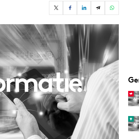
Programmatic
ering
Purpose Marketing
keting
Reputatie & crisis
nicatie
Ge