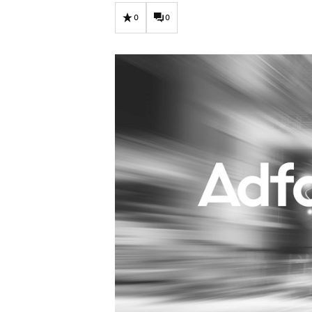
Carriere
Effectiviteit
0
0
Contentmarketing
Gedragsverand
Craft
Influencer mar
Customer Experience
Interne commu
Data & Insights
Martech