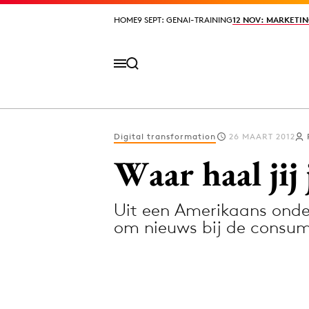
HOME
HOME
9 SEPT: GENAI-TRAINING
9 SEPT: GENAI-TRAINING
12 NOV: MARKETIN
12 NOV: MARKETIN
Digital transformation
26 MAART 2012
Volg het laatste nieuws via de Adformatie N
Waar haal jij
Uit een Amerikaans onderz
Topics
om nieuws bij de consume
Artificial Intelligence
Design
Bureaus
Digital transf
Campagnes
Diversiteit