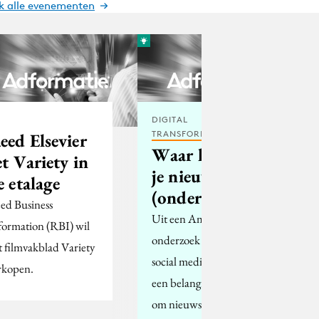
jk alle evenementen
DIGITAL
TRANSFORMATION
eed Elsevier
Waar haal jij
et Variety in
je nieuws?
e etalage
(onderzoek)
ed Business
Uit een Amerikaans
formation (RBI) wil
onderzoek blijkt dat
t filmvakblad Variety
social media nog niet
rkopen.
een belangrijke speler is
om nieuws bij de