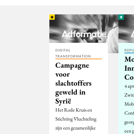
DIGITAL
REPU
TRANSFORMATION
Mo
Campagne
In
voor
Co
slachtoffers
4 apr
geweld in
Zwit
Syrië
Mobi
Het Rode Kruis en
Conf
Stichting Vluchteling
geor
zijn een gezamenlijke
een p