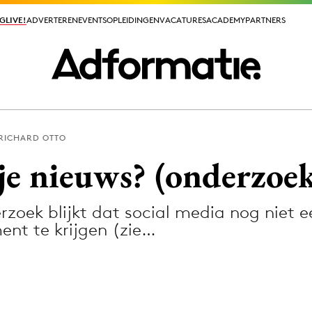
GLIVE!
GLIVE!
ADVERTEREN
ADVERTEREN
EVENTS
EVENTS
OPLEIDINGEN
OPLEIDINGEN
VACATURES
VACATURES
ACADEMY
ACADEMY
PARTNERS
PARTNERS
RICHARD OTTO
ieuws app
 je nieuws? (onderzoe
oek blijkt dat social media nog niet ee
nt te krijgen (zie…
Media
ormation
Merkstrategie
PR