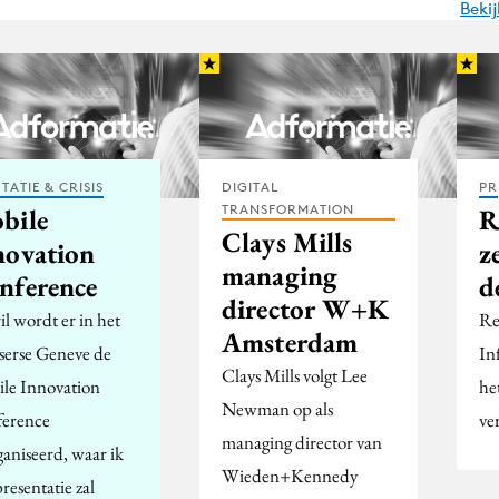
Beki
TATIE & CRISIS
DIGITAL
PR
TRANSFORMATION
bile
R
Clays Mills
novation
z
managing
nference
d
director W+K
il wordt er in het
Re
Amsterdam
serse Geneve de
In
Clays Mills volgt Lee
le Innovation
he
Newman op als
erence
ve
managing director van
ganiseerd, waar ik
Wieden+Kennedy
resentatie zal