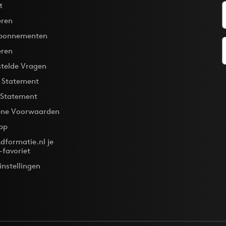
t
ren
bonnementen
eren
stelde Vragen
y Statement
 Statement
ne Voorwaarden
pp
dformatie.nl je
-favoriet
instellingen