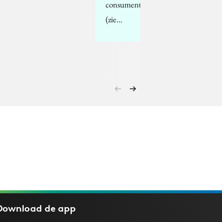
consument te krijgen
(zie…
Download de
app