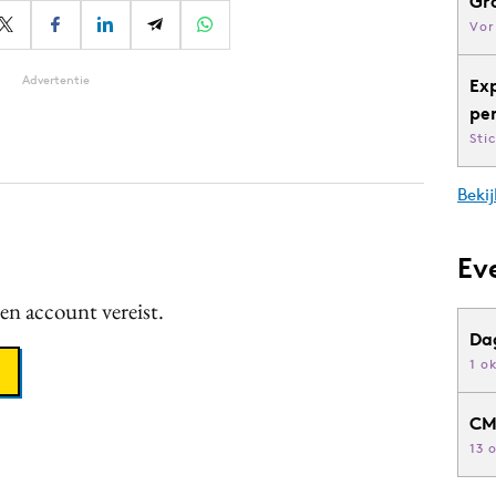
Gr
Vor
Advertentie
Ex
pe
Sti
Bekij
Ev
een account vereist.
Da
1 o
CM
13 