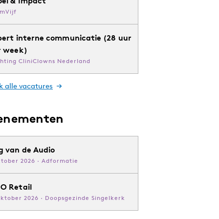
oei & Impact
mVijf
pert interne communicatie (28 uur
r week)
chting CliniClowns Nederland
k alle vacatures
enementen
g van de Audio
ktober 2026 · Adformatie
O Retail
oktober 2026 · Doopsgezinde Singelkerk