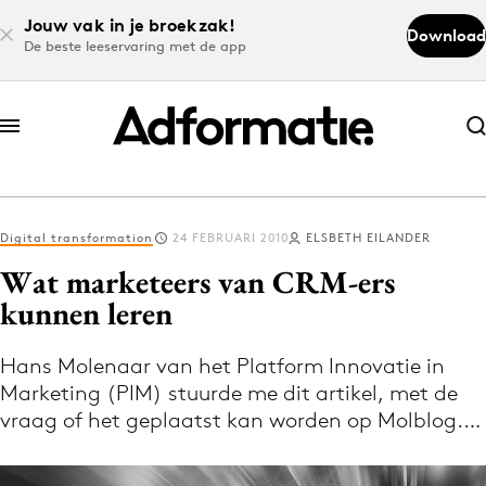
Jouw vak in je broekzak!
Download
De beste leeservaring met de app
Abonneer nu
Abonneer nu
Digital transformation
24 FEBRUARI 2010
ELSBETH EILANDER
Log in
Wat marketeers van CRM-ers
kunnen leren
Download de app
Volg het laatste nieuws via de Adformatie
Hans Molenaar van het Platform Innovatie in
Marketing (PIM) stuurde me dit artikel, met de
Nieuws app
vraag of het geplaatst kan worden op Molblog.…