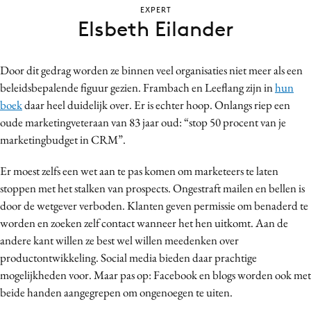
EXPERT
Bureaus
Elsbeth Eilander
Campagnes
Carriere
Door dit gedrag worden ze binnen veel organisaties niet meer als een
Contentmarketing
beleidsbepalende figuur gezien. Frambach en Leeflang zijn in
hun
Craft
boek
daar heel duidelijk over. Er is echter hoop. Onlangs riep een
Customer Experience
oude marketingveteraan van 83 jaar oud: “stop 50 procent van je
Data & Insights
marketingbudget in CRM”.
Design
Er moest zelfs een wet aan te pas komen om marketeers te laten
Digital transformation
stoppen met het stalken van prospects. Ongestraft mailen en bellen is
Diversiteit
door de wetgever verboden. Klanten geven permissie om benaderd te
Effectiviteit
worden en zoeken zelf contact wanneer het hen uitkomt. Aan de
andere kant willen ze best wel willen meedenken over
Gedragsverandering
productontwikkeling. Social media bieden daar prachtige
Influencer marketing
mogelijkheden voor. Maar pas op: Facebook en blogs worden ook met
Interne communicatie
beide handen aangegrepen om ongenoegen te uiten.
Martech