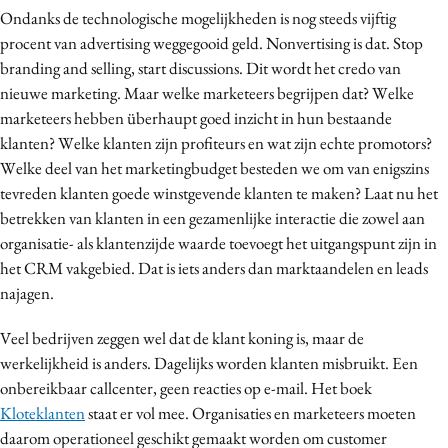
Ondanks de technologische mogelijkheden is nog steeds vijftig
Media
procent van advertising weggegooid geld. Nonvertising is dat. Stop
Merkstrategie
branding and selling, start discussions. Dit wordt het credo van
PR
nieuwe marketing. Maar welke marketeers begrijpen dat? Welke
Programmatic
marketeers hebben überhaupt goed inzicht in hun bestaande
Purpose Marketing
klanten? Welke klanten zijn profiteurs en wat zijn echte promotors?
Welke deel van het marketingbudget besteden we om van enigszins
Reputatie & crisis
tevreden klanten goede winstgevende klanten te maken? Laat nu het
betrekken van klanten in een gezamenlijke interactie die zowel aan
organisatie- als klantenzijde waarde toevoegt het uitgangspunt zijn in
het CRM vakgebied. Dat is iets anders dan marktaandelen en leads
najagen.
Veel bedrijven zeggen wel dat de klant koning is, maar de
werkelijkheid is anders. Dagelijks worden klanten misbruikt. Een
onbereikbaar callcenter, geen reacties op e-mail. Het boek
Kloteklanten
staat er vol mee. Organisaties en marketeers moeten
daarom operationeel geschikt gemaakt worden om customer