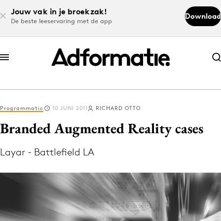
Jouw vak in je broekzak!
Download
De beste leeservaring met de app
Abonneer nu
Abonneer nu
Programmatic
10 JUNI 2011
RICHARD OTTO
Log in
Branded Augmented Reality cases
Layar - Battlefield LA
Download de app
Volg het laatste nieuws via de Adformatie
Nieuws app