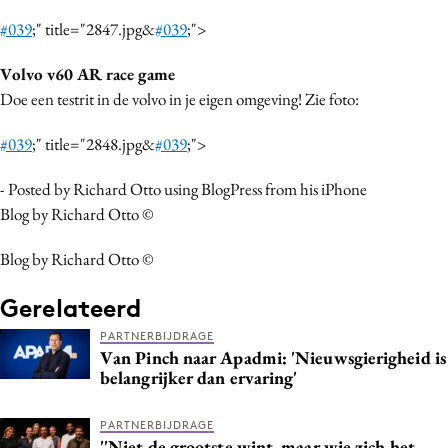
Media
#039
;" title="2847.jpg&
#039
;">
Merkstrategie
Volvo v60 AR race game
PR
Doe een testrit in de volvo in je eigen omgeving! Zie foto:
Programmatic
Purpose Marketing
#039
;" title="2848.jpg&
#039
;">
Reputatie & crisis
- Posted by Richard Otto using BlogPress from his iPhone
Blog by Richard Otto ©
Blog by Richard Otto ©
Gerelateerd
PARTNERBIJDRAGE
Van Pinch naar Apadmi: 'Nieuwsgierigheid is
belangrijker dan ervaring'
PARTNERBIJDRAGE
''Niet de grootste wint, maar wie zich het