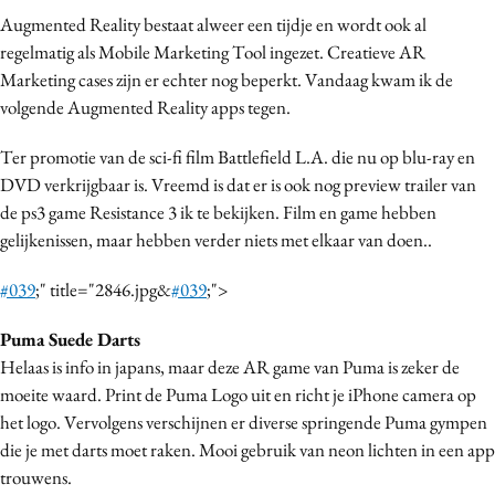
Bureaus
Augmented Reality bestaat alweer een tijdje en wordt ook al
regelmatig als Mobile Marketing Tool ingezet. Creatieve AR
Campagnes
Marketing cases zijn er echter nog beperkt. Vandaag kwam ik de
Carriere
volgende Augmented Reality apps tegen.
Contentmarketing
Craft
Ter promotie van de sci-fi film Battlefield L.A. die nu op blu-ray en
DVD verkrijgbaar is. Vreemd is dat er is ook nog preview trailer van
Customer Experience
de ps3 game Resistance 3 ik te bekijken. Film en game hebben
Data & Insights
gelijkenissen, maar hebben verder niets met elkaar van doen..
Design
Digital transformation
#039
;" title="2846.jpg&
#039
;">
Diversiteit
Puma Suede Darts
Effectiviteit
Helaas is info in japans, maar deze AR game van Puma is zeker de
Gedragsverandering
moeite waard. Print de Puma Logo uit en richt je iPhone camera op
Influencer marketing
het logo. Vervolgens verschijnen er diverse springende Puma gympen
die je met darts moet raken. Mooi gebruik van neon lichten in een app
Interne communicatie
trouwens.
Martech