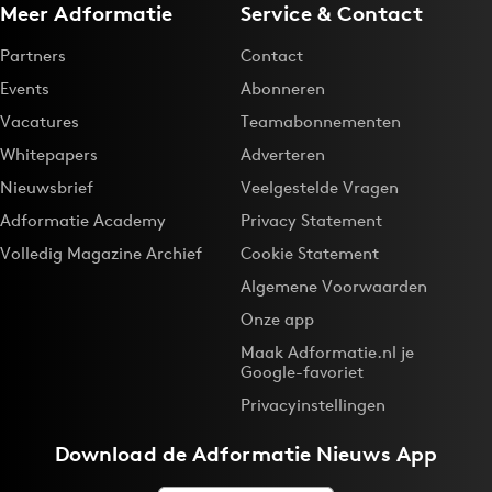
Meer Adformatie
Service & Contact
Partners
Contact
Events
Abonneren
Vacatures
Teamabonnementen
Whitepapers
Adverteren
Nieuwsbrief
Veelgestelde Vragen
Adformatie Academy
Privacy Statement
Volledig Magazine Archief
Cookie Statement
Algemene Voorwaarden
Onze app
Maak Adformatie.nl je
Google-favoriet
Privacyinstellingen
Download de
Adformatie Nieuws App