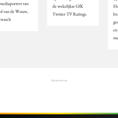
mediaportret van
de wekelijkse GfK
Ho
rd van de Wouw,
Twitter TV Ratings.
br
dwatch
ge
en
me
Advertentie