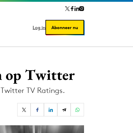
Log in
Log in
Abonneer nu
Abonneer nu
n op Twitter
Twitter TV Ratings.