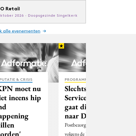
O Retail
oktober 2026 · Doopsgezinde Singelkerk
jk alle evenementen
PUTATIE & CRISIS
PROGRAMMATIC
KPN moet nu
Slechtste
iet ineens hip
Service Award
nd
gaat dit jaar
appening
naar DHL
illen
Postbezorgers presteren
orden'
volgens de Nederlandse