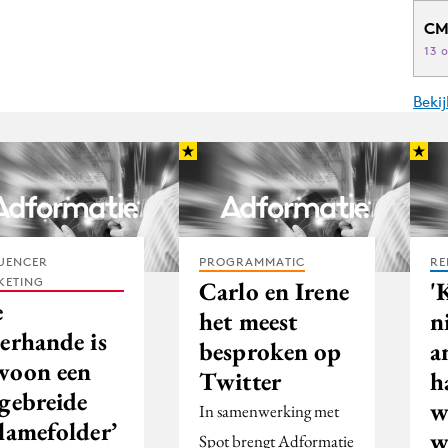
CM
13 
Beki
UENCER
PROGRAMMATIC
RE
KETING
Carlo en Irene
'
e
het meest
n
erhande is
besproken op
a
woon een
Twitter
h
tgebreide
w
In samenwerking met
lamefolder’
w
Spot brengt Adformatie