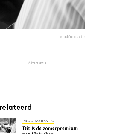
© adformatie
Advertentie
relateerd
PROGRAMMATIC
Dit is de zomerpremium
van Heineken