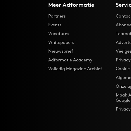
Meer Adformatie
Servi
Partners
Contac
Events
Abonne
Vacatures
Teama
Whitepapers
Advert
Nieuwsbrief
Veelge
Adformatie Academy
Privac
Volledig Magazine Archief
Cookie
Algeme
Onze a
Maak A
Google
Privacy