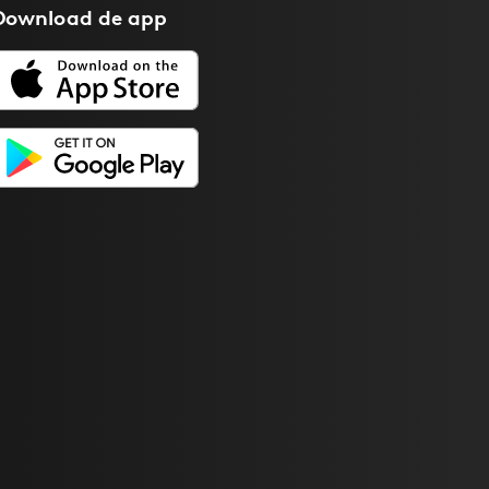
Download de
app