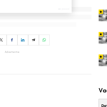
Advertentie
Va
Da