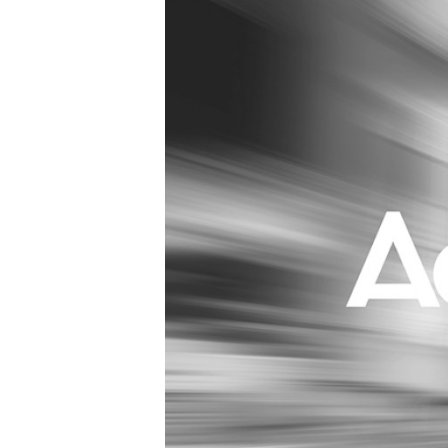
Carriere
Effectiviteit
Contentmarketing
Gedragsverand
Craft
Influencer mar
Customer Experience
Interne commu
Data & Insights
Martech