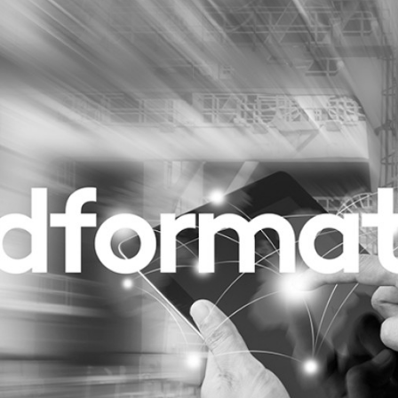
Programmatic
ering
Purpose Marketing
keting
Reputatie & crisis
nicatie