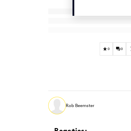
0
0
Rob Beemster
Reacties: