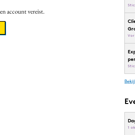
Sti
een account vereist.
Cli
Gr
Vor
Ex
pe
Sti
Bekij
Ev
Da
1 o