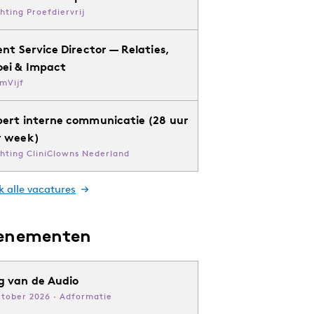
chting Proefdiervrij
ent Service Director — Relaties,
oei & Impact
mVijf
pert interne communicatie (28 uur
r week)
chting CliniClowns Nederland
k alle vacatures
enementen
g van de Audio
ktober 2026 · Adformatie