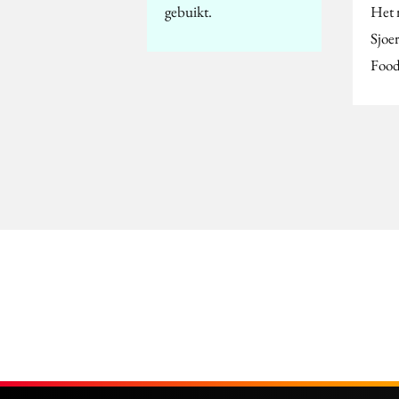
gebuikt.
Het 
Sjoe
Foo