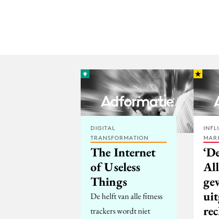
DIGITAL
INFL
TRANSFORMATION
MAR
The Internet
‘D
of Useless
All
Things
ge
ui
De helft van alle fitness
rec
trackers wordt niet