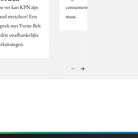
e ver kan KPN zijn
consument ver onder de
and stretchen? Een
maat.
sprek met Yvette Belt
 drie onafhankelijke
rkstrategen.