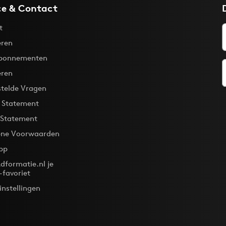
ce & Contact
t
ren
bonnementen
eren
stelde Vragen
y Statement
 Statement
ne Voorwaarden
pp
dformatie.nl je
-favoriet
instellingen