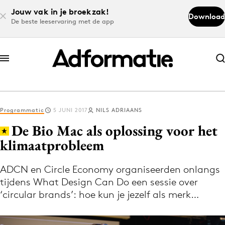
Jouw vak in je broekzak!
Download
De beste leeservaring met de app
Abonneer nu
Abonneer nu
Programmatic
5 JUNI 2017
NILS ADRIAANS
Log in
De Bio Mac als oplossing voor het
klimaatprobleem
Download de app
Volg het laatste nieuws via de Adformatie
ADCN en Circle Economy organiseerden onlangs
tijdens What Design Can Do een sessie over
Nieuws app
‘circular brands’: hoe kun je jezelf als merk…