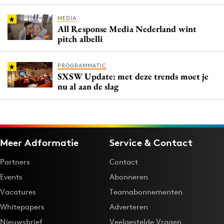
MEDIA
All Response Media Nederland wint
pitch albelli
PROGRAMMATIC
SXSW Update: met deze trends moet je
nu al aan de slag
Meer Adformatie
Service & Contact
Partners
Contact
Events
Abonneren
Vacatures
Teamabonnementen
Whitepapers
Adverteren
Nieuwsbrief
Veelgestelde Vragen