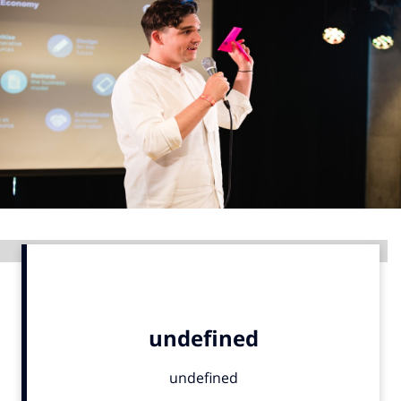
Menu
Home
9 sept: GenAI-training
12 nov: MarketingLive!
Adverteren
Events
Opleidingen
Advertentie
Vacatures
Academy
Partners
Topics
Artificial Intelligence