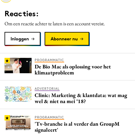
Media
Reacties:
Merkstrategie
Om een reactie achter te laten is een account vereist.
PR
Programmatic
Inloggen
Abonneer nu
Purpose Marketing
Reputatie & crisis
PROGRAMMATIC
De Bio Mac als oplossing voor het
klimaatprobleem
ADVERTORIAL
Clinic: Marketing & klantdata: wat mag
wel & niet na mei ‘18?
PROGRAMMATIC
'Tv-branche is al verder dan GroupM
signaleert'