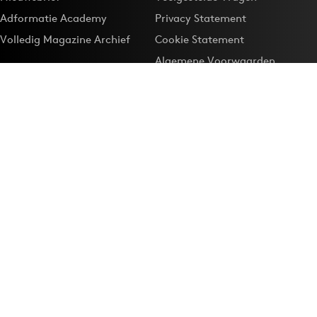
Adformatie Academy
Privacy Statement
Volledig Magazine Archief
Cookie Statement
Algemene Voorwaarden
Onze app
Maak Adformatie.nl je
Google-favoriet
Privacyinstellingen
Download de
Adformatie Nieuws App