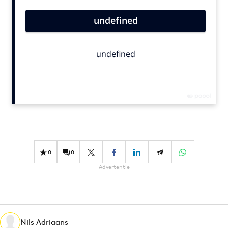
Bureaus
Campagnes
Carriere
Contentmarketing
Craft
Customer Experience
Data & Insights
Design
Digital transformation
Diversiteit
0
0
Effectiviteit
Advertentie
Gedragsverandering
Influencer marketing
Interne communicatie
Nils Adriaans
Martech