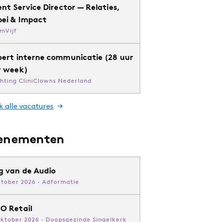
ent Service Director — Relaties,
oei & Impact
mVijf
pert interne communicatie (28 uur
r week)
chting CliniClowns Nederland
k alle vacatures
enementen
g van de Audio
ktober 2026 · Adformatie
O Retail
oktober 2026 · Doopsgezinde Singelkerk