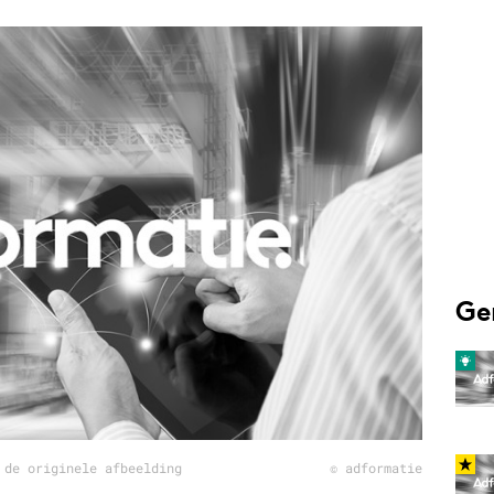
Programmatic
ering
Purpose Marketing
keting
Reputatie & crisis
nicatie
Ge
 de originele afbeelding
© adformatie