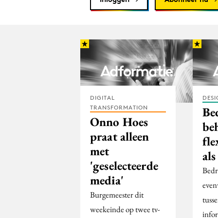
DIGITAL
DESI
TRANSFORMATION
Bed
Onno Hoes
be
praat alleen
fl
met
als
'geselecteerde
Bedr
media'
even
Burgemeester dit
tuss
weekeinde op twee tv-
info