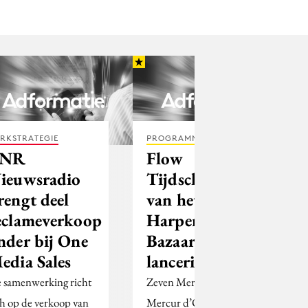
RKSTRATEGIE
PROGRAMMATIC
BNR
Flow
ieuwsradio
Tijdschrift
rengt deel
van het Jaar,
eclameverkoop
Harper’s
nder bij One
Bazaar beste
edia Sales
lancering
 samenwerking richt
Zeven Mercurs plus een
ch op de verkoop van
Mercur d’Or werden