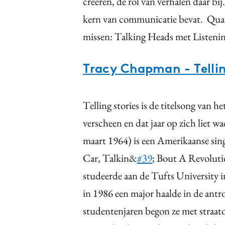
creeren, de rol van verhalen daar bij
kern van communicatie bevat. Qua ba
missen: Talking Heads met Listeni
Tracy Chapman - Tellin
Telling stories is de titelsong van
verscheen en dat jaar op zich liet
maart 1964) is een Amerikaanse sing
Car, Talkin&
#39
; Bout A Revolut
studeerde aan de Tufts University
in 1986 een major haalde in de antr
studentenjaren begon ze met straato