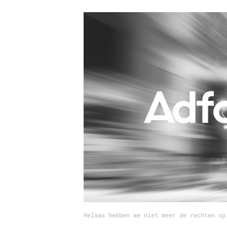
Carriere
Effectiviteit
Contentmarketing
Gedragsverand
Craft
Influencer mar
Customer Experience
Interne commu
Data & Insights
Martech
Helaas hebben we niet meer de rechten op