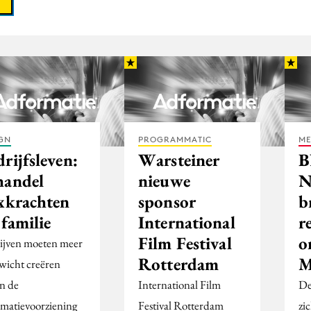
GN
PROGRAMMATIC
ME
rijfsleven:
Warsteiner
handel
nieuwe
N
exkrachten
sponsor
b
 familie
International
r
Film Festival
o
ijven moeten meer
Rotterdam
M
wicht creëren
en de
International Film
De
rmatievoorziening
Festival Rotterdam
zi