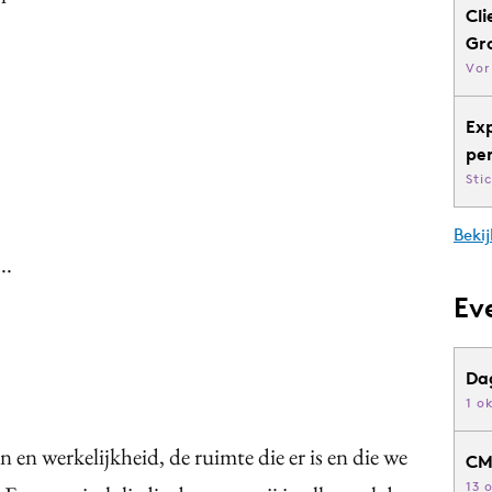
Cli
Gr
Vor
Ex
pe
Sti
Bekij
..
Ev
Da
1 o
n en werkelijkheid, de ruimte die er is en die we
CM
13 