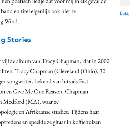
. Een poetisch liedje dat voor mij in elk geval de
nd en titel eigenlijk ook niet te
Beki
ng Wind...
g Stories
 het vijfde album van Tracy Chapman, dat in 2000
 wachten. Tracy Chapman (Cleveland (Ohio), 30
er-songwriter, bekend van hits als Fast
ion en Give Me One Reason. Chapman
 in Medford (MA), waar ze
opologie en Afrikaanse studies. Tijdens haar
ptredens en speelde ze gitaar in koffiehuizen