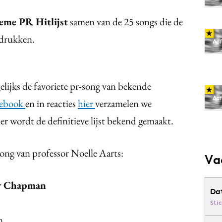
eme PR Hitlijst
samen van de 25 songs die de
tdrukken.
ijks de favoriete pr-song van bekende
cebook
en in reacties
hier
verzamelen we
er wordt de definitieve lijst bekend gemaakt.
ng van professor Noelle Aarts:
Va
y Chapman
Da
Sti
n