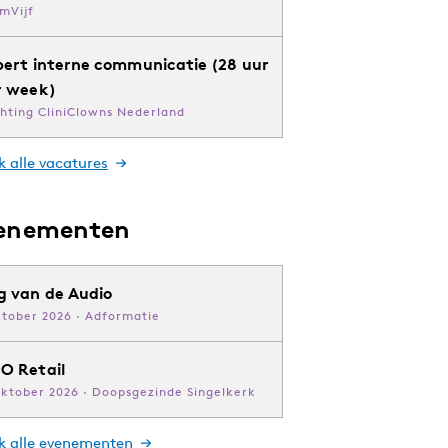
mVijf
pert interne communicatie (28 uur
r week)
chting CliniClowns Nederland
k alle vacatures
enementen
g van de Audio
ktober 2026 · Adformatie
O Retail
oktober 2026 · Doopsgezinde Singelkerk
jk alle evenementen