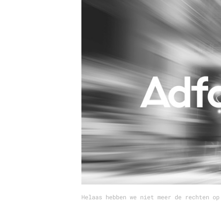
Carriere
Effectiviteit
Contentmarketing
Gedragsverand
Craft
Influencer mar
Customer Experience
Interne commu
Data & Insights
Martech
Helaas hebben we niet meer de rechten op