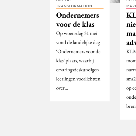
TRANSFORMATION
MAR
Ondernemers
KL
voor de klas
ni
ma
Op woensdag 31 mei
ad
vond de landelijke dag
‘Ondernemers voor de
KLM 
klas’ plaats, waarbij
mome
ervaringsdeskundigen
narr
leerlingen voorlichtten
sms2
over…
op e
onde
bren