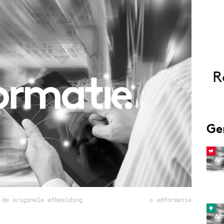
Programmatic
ering
Purpose Marketing
keting
Reputatie & crisis
nicatie
R
Ge
 de originele afbeelding
© adformatie