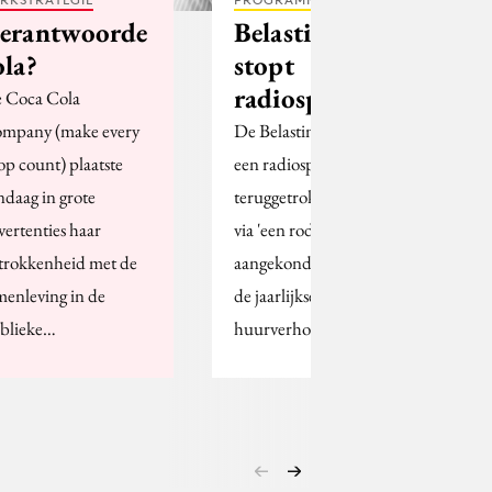
erantwoorde
Belastingdienst
ola?
stopt
radiospotje
 Coca Cola
mpany (make every
De Belastingdienst heeft
op count) plaatste
een radiospotje
ndaag in grote
teruggetrokken, waarin
vertenties haar
via 'een roddel' wordt
trokkenheid met de
aangekondigd, dat door
menleving in de
de jaarlijkse
blieke…
huurverhoging…