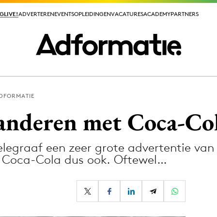
GLIVE!
GLIVE!
ADVERTEREN
ADVERTEREN
EVENTS
EVENTS
OPLEIDINGEN
OPLEIDINGEN
VACATURES
VACATURES
ACADEMY
ACADEMY
PARTNERS
PARTNERS
ADFORMATIE
ieuws app
randeren met Coca-Co
elegraaf een zeer grote advertentie van
s Coca-Cola dus ook. Oftewel…
Media
ormation
Merkstrategie
PR