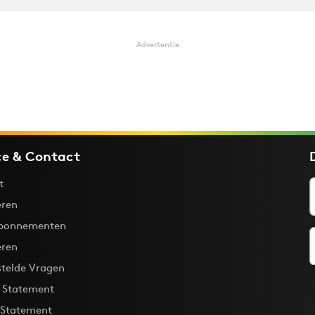
Advertentie
ce & Contact
t
ren
bonnementen
eren
stelde Vragen
y Statement
 Statement