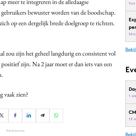
ap meer te integreren in de alledaagse
Vor
 gebruikers bewuster worden van de boodschap.
Ex
zich op een dergelijk brede doelgroep te richten.
pe
Sti
Bekij
l zou zijn het geheel langdurig en consistent vol
positief zijn. Na 2 jaar moet er dan iets van een
Ev
n.
Da
g vaak zien?
1 o
CM
13 
Advertentie
Beki