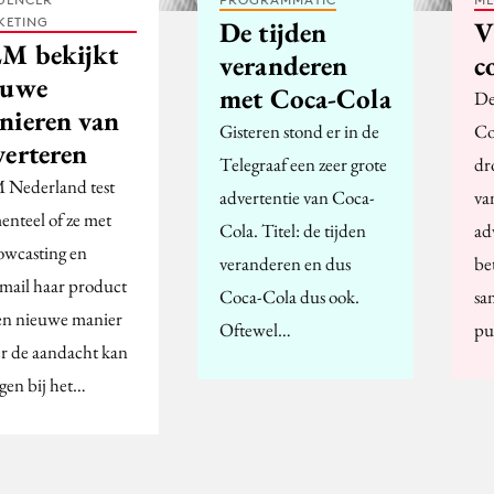
KETING
De tijden
V
M bekijkt
veranderen
c
euwe
met Coca-Cola
De
nieren van
Gisteren stond er in de
Co
verteren
Telegraaf een zeer grote
dr
Nederland test
advertentie van Coca-
va
nteel of ze met
Cola. Titel: de tijden
ad
owcasting en
veranderen en dus
be
mail haar product
Coca-Cola dus ook.
sa
en nieuwe manier
Oftewel…
pu
r de aandacht kan
gen bij het…