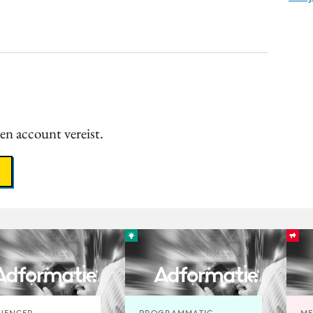
een account vereist.
UENCER
PROGRAMMATIC
ME