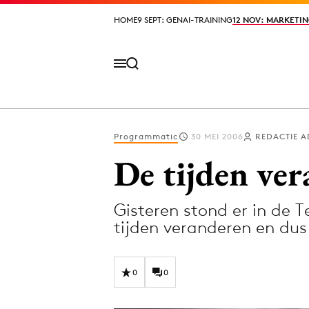
HOME
HOME
9 SEPT: GENAI-TRAINING
9 SEPT: GENAI-TRAINING
12 NOV: MARKETIN
12 NOV: MARKETIN
Programmatic
30 MEI 2006
REDACTIE 
Volg het laatste nieuws via de Adformatie N
De tijden ve
Gisteren stond er in de T
Topics
tijden veranderen en du
Artificial Intelligence
Design
Bureaus
Digital transf
0
0
Campagnes
Diversiteit