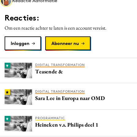
Redactie Adformatie
Media
Merkstrategie
Reacties:
PR
Om een reactie achter te laten is een account vereist.
Programmatic
Purpose Marketing
Inloggen
Abonneer nu
Reputatie & crisis
DIGITAL TRANSFORMATION
Teasende &
DIGITAL TRANSFORMATION
Sara Lee in Europa naar OMD
PROGRAMMATIC
Heineken v.s. Philips deel 1