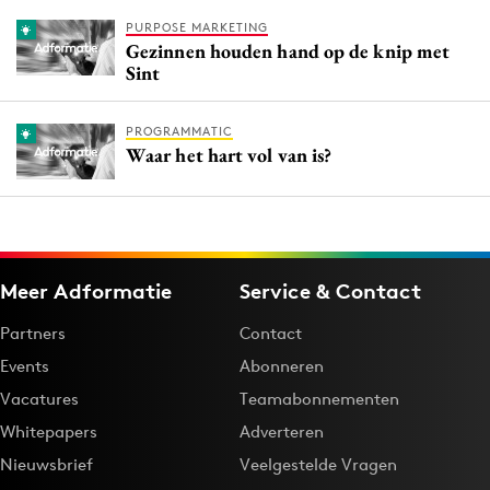
PURPOSE MARKETING
Gezinnen houden hand op de knip met
Sint
PROGRAMMATIC
Waar het hart vol van is?
Meer Adformatie
Service & Contact
Partners
Contact
Events
Abonneren
Vacatures
Teamabonnementen
Whitepapers
Adverteren
Nieuwsbrief
Veelgestelde Vragen