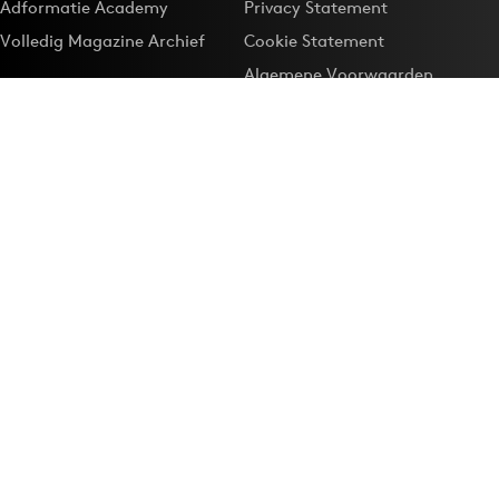
Adformatie Academy
Privacy Statement
Volledig Magazine Archief
Cookie Statement
Algemene Voorwaarden
Onze app
Maak Adformatie.nl je
Google-favoriet
Privacyinstellingen
Download de
Adformatie Nieuws App