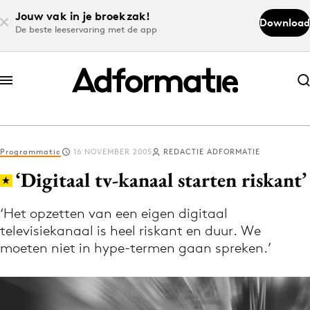
Jouw vak in je broekzak!
Download
De beste leeservaring met de app
Abonneer nu
Abonneer nu
Programmatic
16 NOVEMBER 2005
REDACTIE ADFORMATIE
Log in
‘Digitaal tv-kanaal starten riskant’
‘Het opzetten van een eigen digitaal
Download de app
televisiekanaal is heel riskant en duur. We
Volg het laatste nieuws via de Adformatie
moeten niet in hype-termen gaan spreken.’
Nieuws app