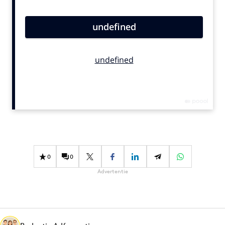
Bureaus
Campagnes
Carriere
Contentmarketing
Craft
Customer Experience
Data & Insights
Design
Digital transformation
Diversiteit
0
0
Effectiviteit
Advertentie
Gedragsverandering
Influencer marketing
Interne communicatie
Martech