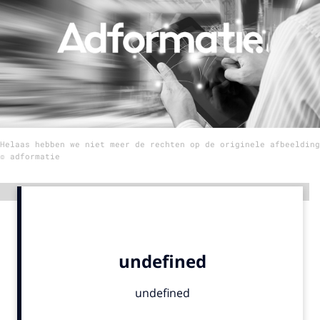
Menu
Home
9 sept: GenAI-training
12 nov: MarketingLive!
Helaas hebben we niet meer de rechten op de originele afbeelding
Adverteren
© adformatie
Events
Opleidingen
Advertentie
Vacatures
Academy
Partners
Topics
Artificial Intelligence