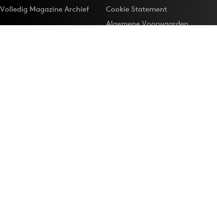
Volledig Magazine Archief
Cookie Statement
Algemene Voorwaarden
Onze app
Maak Adformatie.nl je
Google-favoriet
Privacyinstellingen
Download de
Adformatie Nieuws App