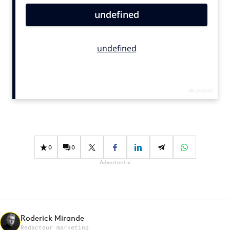
Bureaus
Campagnes
Carriere
Contentmarketing
Craft
Customer Experience
Data & Insights
Design
Digital transformation
0
0
Diversiteit
Advertentie
Effectiviteit
Gedragsverandering
Influencer marketing
Interne communicatie
Roderick Mirande
Martech
Redacteur marketing