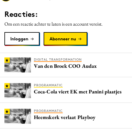
Media
Reacties:
Merkstrategie
Om een reactie achter te laten is een account vereist.
PR
Programmatic
Inloggen
Abonneer nu
Purpose Marketing
Reputatie & crisis
DIGITAL TRANSFORMATION
Van den Broek COO Audax
PROGRAMMATIC
Coca-Cola viert EK met Panini plaatjes
PROGRAMMATIC
Heemskerk verlaat Playboy