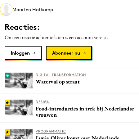
Media
Maarten Hafkamp
Merkstrategie
Reacties:
PR
Programmatic
Om een reactie achter te laten is een account vereist.
Purpose Marketing
Inloggen
Abonneer nu
Reputatie & crisis
DIGITAL TRANSFORMATION
Waterval op straat
DESIGN
Food-introducties in trek bij Nederlandse
vrouwen
PROGRAMMATIC
Jamie Oliver komt met Nederlands