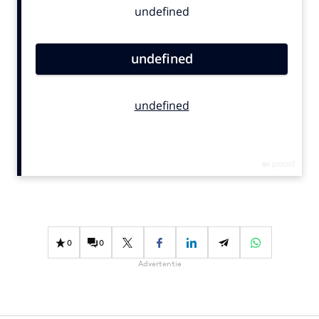
Bureaus
Campagnes
Carriere
Contentmarketing
Craft
Customer Experience
Data & Insights
Design
Digital transformation
Diversiteit
Effectiviteit
0
0
Gedragsverandering
Advertentie
Influencer marketing
Interne communicatie
Martech