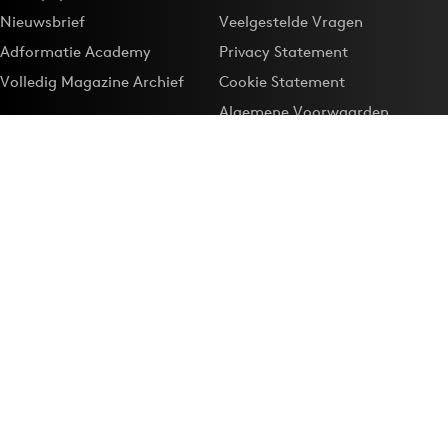
Nieuwsbrief
Veelgestelde Vragen
Adformatie Academy
Privacy Statement
Volledig Magazine Archief
Cookie Statement
Algemene Voorwaarden
Onze app
Maak Adformatie.nl je
Google-favoriet
Privacyinstellingen
Download de
Adformatie Nieuws App