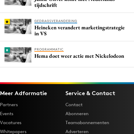
tijdschrift
GEDRAGSVERANDERING
Heineken verandert marketingstrategie
in VS
PROGRAMMATIC
Hema doet weer actie met Nickelodeon
Meer Adformatie
Service & Contact
Partners
Contact
Events
Abonneren
Vacatures
Teamabonnementen
Whitepapers
Adverteren