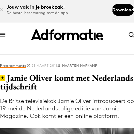
Jouw vak in je broekzak!
Download
De beste leeservaring met de app
Abonneer nu
Abonneer nu
Programmatic
21 MAART 2011
MAARTEN HAFKAMP
Log in
Jamie Oliver komt met Nederlands
tijdschrift
Download de app
Volg het laatste nieuws via de Adformatie
De Britse televisiekok Jamie Oliver introduceert op
19 mei de Nederlandstalige editie van Jamie
Nieuws app
Magazine. Ook komt er een online platform.