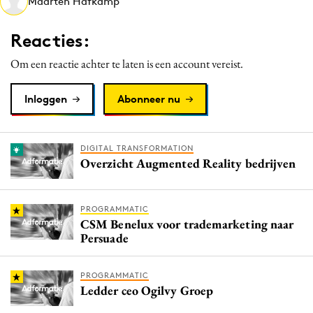
Maarten Hafkamp
Media
Merkstrategie
Reacties:
PR
Om een reactie achter te laten is een account vereist.
Programmatic
Purpose Marketing
Inloggen
Abonneer nu
Reputatie & crisis
DIGITAL TRANSFORMATION
Overzicht Augmented Reality bedrijven
PROGRAMMATIC
CSM Benelux voor trademarketing naar
Persuade
PROGRAMMATIC
Ledder ceo Ogilvy Groep