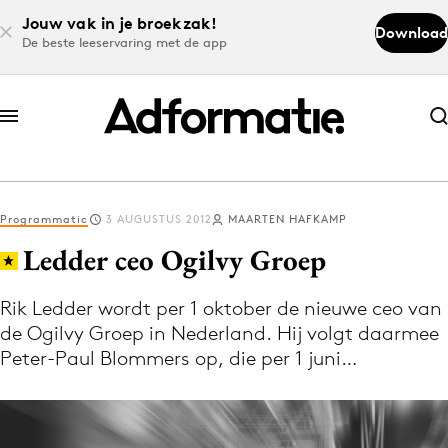
Jouw vak in je broekzak!
Download
De beste leeservaring met de app
Abonneer nu
Abonneer nu
Programmatic
3 AUGUSTUS 2012
MAARTEN HAFKAMP
Log in
Ledder ceo Ogilvy Groep
Rik Ledder wordt per 1 oktober de nieuwe ceo van
Download de app
de Ogilvy Groep in Nederland. Hij volgt daarmee
Volg het laatste nieuws via de Adformatie
Peter-Paul Blommers op, die per 1 juni…
Nieuws app