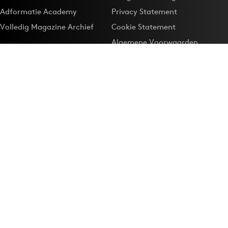
Adformatie Academy
Privacy Statement
Volledig Magazine Archief
Cookie Statement
Algemene Voorwaarden
Onze app
Maak Adformatie.nl je
Google-favoriet
Privacyinstellingen
Download de
Adformatie Nieuws App