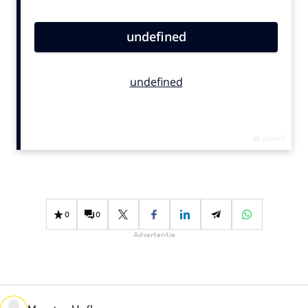
Bureaus
Campagnes
Carriere
Contentmarketing
Craft
Customer Experience
Data & Insights
Design
Digital transformation
Diversiteit
0
0
Effectiviteit
Advertentie
Gedragsverandering
Influencer marketing
Interne communicatie
Martech