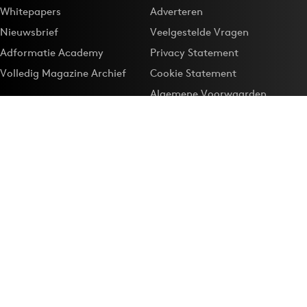
Whitepapers
Adverteren
Nieuwsbrief
Veelgestelde Vragen
Adformatie Academy
Privacy Statement
Volledig Magazine Archief
Cookie Statement
Algemene Voorwaarden
Onze app
Maak Adformatie.nl je
Google-favoriet
Privacyinstellingen
Download de
Adformatie Nieuws App