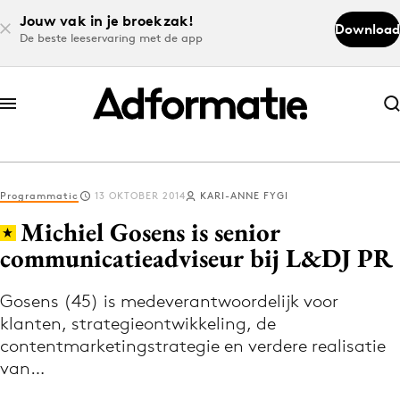
Jouw vak in je broekzak!
Download
De beste leeservaring met de app
Abonneer nu
Abonneer nu
Programmatic
13 OKTOBER 2014
KARI-ANNE FYGI
Log in
Michiel Gosens is senior
communicatieadviseur bij L&DJ PR
Download de app
Volg het laatste nieuws via de Adformatie
Gosens (45) is medeverantwoordelijk voor
klanten, strategieontwikkeling, de
Nieuws app
contentmarketingstrategie en verdere realisatie
van…