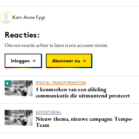
Media
Merkstrategie
Kari-Anne Fygi
PR
Reacties:
Programmatic
Purpose Marketing
Om een reactie achter te laten is een account vereist.
Reputatie & crisis
Inloggen
Abonneer nu
DIGITAL TRANSFORMATION
5 kenmerken van een afdeling
communicatie die uitmuntend presteert
ADVERTORIAL
Nieuw thema, nieuwe campagne Tempo-
Team