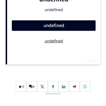
Bureaus
Campagnes
Carriere
Contentmarketing
Craft
Customer Experience
Data & Insights
Design
Digital transformation
Diversiteit
Effectiviteit
Gedragsverandering
0
0
Influencer marketing
Advertentie
Interne communicatie
Martech