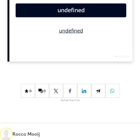
Bureaus
Campagnes
Carriere
Contentmarketing
Craft
Customer Experience
Data & Insights
Design
Digital transformation
Diversiteit
0
0
Effectiviteit
Advertentie
Gedragsverandering
Influencer marketing
Interne communicatie
Rocco Mooij
Martech