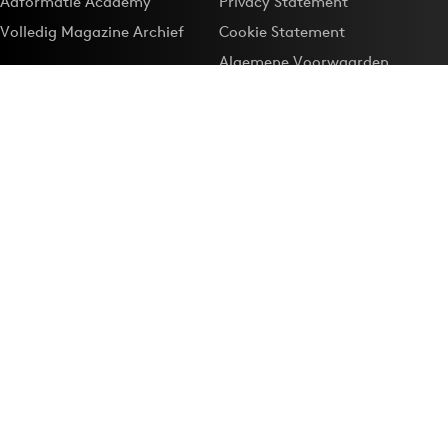
Adformatie Academy
Privacy Statement
Volledig Magazine Archief
Cookie Statement
Algemene Voorwaarden
Onze app
Maak Adformatie.nl je
Google-favoriet
Privacyinstellingen
Download de
Adformatie Nieuws App