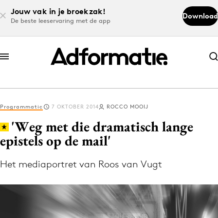
Jouw vak in je broekzak!
Download
De beste leeservaring met de app
Abonneer nu
Abonneer nu
Programmatic
7 OKTOBER 2014
ROCCO MOOIJ
Log in
'Weg met die dramatisch lange
epistels op de mail'
Download de app
Volg het laatste nieuws via de Adformatie
Het mediaportret van Roos van Vugt
Nieuws app