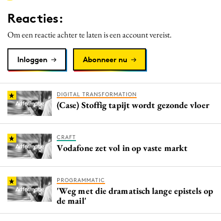
Media
Reacties:
Merkstrategie
Om een reactie achter te laten is een account vereist.
PR
Programmatic
Inloggen
Abonneer nu
Purpose Marketing
Reputatie & crisis
DIGITAL TRANSFORMATION
(Case) Stoffig tapijt wordt gezonde vloer
CRAFT
Vodafone zet vol in op vaste markt
PROGRAMMATIC
'Weg met die dramatisch lange epistels op
de mail'