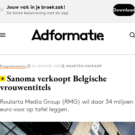
Jouw vak in je broekzak!
Download
De beste leeservaring met de app
Abonneer nu
Abonneer nu
Programmatic
16 JANUARI 2018
MAARTEN HAFKAMP
Log in
Sanoma verkoopt Belgische
vrouwentitels
Download de app
Volg het laatste nieuws via de Adformatie
Roularta Media Group (RMG) wil daar 34 miljoen
euro voor op tafel leggen.
Nieuws app