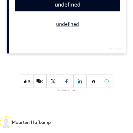
Bureaus
Campagnes
Carriere
Contentmarketing
Craft
Customer Experience
Data & Insights
Design
Digital transformation
0
0
Diversiteit
Advertentie
Effectiviteit
Gedragsverandering
Influencer marketing
Interne communicatie
Maarten Hafkamp
Martech