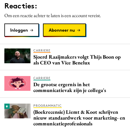
Reacties:
Media
Merkstrategie
Om een reactie achter te laten is een account vereist.
PR
Inloggen
Abonneer nu
Programmatic
Purpose Marketing
Reputatie & crisis
CARRIERE
Sjoerd Raaijmakers volgt Thijs Boon op
als CEO van Vice Benelux
CARRIERE
De grootse ergernis in het
communicatievak zijn je collega's
PROGRAMMATIC
(Boekrecensie) Liemt & Koot schrijven
nieuw standaardwerk voor marketing- en
communicatieprofessionals