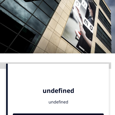
Menu
Home
9 sept: GenAI-training
12 nov: MarketingLive!
Adverteren
Events
Advertentie
Opleidingen
Vacatures
Academy
Partners
Topics
Artificial Intelligence