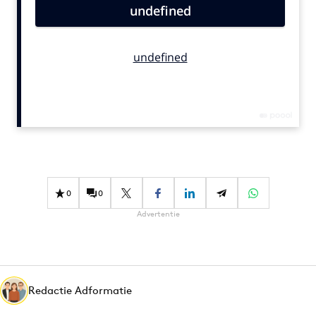
Bureaus
Campagnes
Carriere
Contentmarketing
Craft
Customer Experience
Data & Insights
Design
Digital transformation
0
0
Diversiteit
Advertentie
Effectiviteit
Gedragsverandering
Influencer marketing
Interne communicatie
Redactie Adformatie
Martech