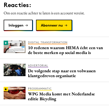
Reacties:
Media
Merkstrategie
Om een reactie achter te laten is een account vereist.
PR
Inloggen
Abonneer nu
Programmatic
Purpose Marketing
Reputatie & crisis
DIGITAL TRANSFORMATION
10 redenen waarom HEMA écht een van
de beste merken op social media is
ADVERTORIAL
De volgende stap naar een volwassen
klantgedreven organisatie
PROGRAMMATIC
WPG Media komt met Nederlandse
editie Bicycling