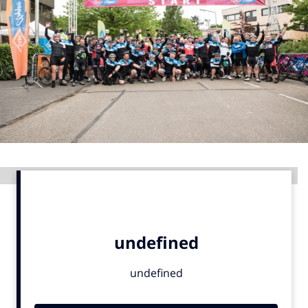
Menu
Home
9 sept: GenAI-training
12 nov: MarketingLive!
Adverteren
Events
Advertentie
Opleidingen
Vacatures
Academy
Partners
Topics
Artificial Intelligence