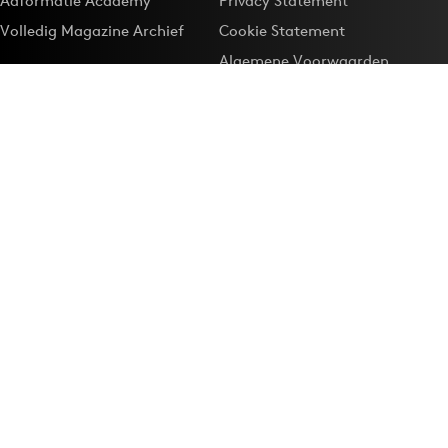
Adformatie Academy
Privacy Statement
Volledig Magazine Archief
Cookie Statement
Algemene Voorwaarden
Onze app
Maak Adformatie.nl je
Google-favoriet
Privacyinstellingen
Download de
Adformatie Nieuws App