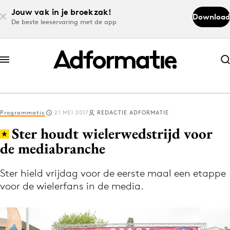
Jouw vak in je broekzak!
Download
De beste leeservaring met de app
Abonneer nu
Abonneer nu
Programmatic
21 MEI 2017
REDACTIE ADFORMATIE
Log in
Ster houdt wielerwedstrijd voor
de mediabranche
Download de app
Volg het laatste nieuws via de Adformatie
Ster hield vrijdag voor de eerste maal een etappe
voor de wielerfans in de media.
Nieuws app