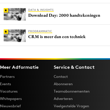
DATA & INSIGHTS
Download Day: 2000 handtekeningen
PROGRAMMATIC
CRM is meer dan een techniek
Meer Adformatie
Service & Contact
Partners
Contact
Events
Abonneren
Vacatures
Teamabonnementen
Whitepapers
Adverteren
Nieuwsbrief
Veelgestelde Vragen