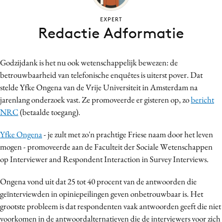
Bureaus
EXPERT
Campagnes
Redactie Adformatie
Carriere
Contentmarketing
Godzijdank is het nu ook wetenschappelijk bewezen: de
Craft
betrouwbaarheid van telefonische enquêtes is uiterst pover. Dat
Customer Experience
stelde Yfke Ongena van de Vrije Universiteit in Amsterdam na
Data & Insights
jarenlang onderzoek vast. Ze promoveerde er gisteren op, zo
bericht
NRC
(betaalde toegang).
Design
Digital transformation
Yfke Ongena
- je zult met zo'n prachtige Friese naam door het leven
Diversiteit
mogen - promoveerde aan de Faculteit der Sociale Wetenschappen
Effectiviteit
op Interviewer and Respondent Interaction in Survey Interviews.
Gedragsverandering
Ongena vond uit dat 25 tot 40 procent van de antwoorden die
Influencer marketing
geïnterviewden in opiniepeilingen geven onbetrouwbaar is. Het
Interne communicatie
grootste probleem is dat respondenten vaak antwoorden geeft die niet
Martech
voorkomen in de antwoordalternatieven die de interviewers voor zich