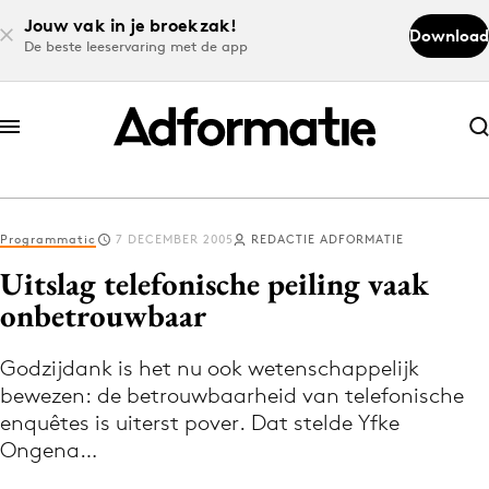
Jouw vak in je broekzak!
Download
De beste leeservaring met de app
Abonneer nu
Abonneer nu
Programmatic
7 DECEMBER 2005
REDACTIE ADFORMATIE
Log in
Uitslag telefonische peiling vaak
onbetrouwbaar
Download de app
Volg het laatste nieuws via de Adformatie
Godzijdank is het nu ook wetenschappelijk
bewezen: de betrouwbaarheid van telefonische
Nieuws app
enquêtes is uiterst pover. Dat stelde Yfke
Ongena…