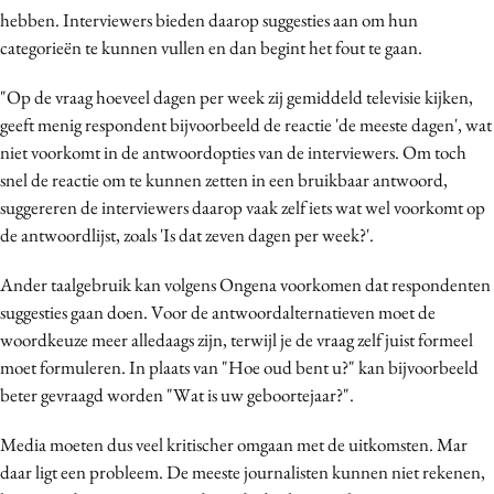
hebben. Interviewers bieden daarop suggesties aan om hun
Media
categorieën te kunnen vullen en dan begint het fout te gaan.
Merkstrategie
PR
"Op de vraag hoeveel dagen per week zij gemiddeld televisie kijken,
Programmatic
geeft menig respondent bijvoorbeeld de reactie 'de meeste dagen', wat
niet voorkomt in de antwoordopties van de interviewers. Om toch
Purpose Marketing
snel de reactie om te kunnen zetten in een bruikbaar antwoord,
Reputatie & crisis
suggereren de interviewers daarop vaak zelf iets wat wel voorkomt op
de antwoordlijst, zoals 'Is dat zeven dagen per week?'.
Ander taalgebruik kan volgens Ongena voorkomen dat respondenten
suggesties gaan doen. Voor de antwoordalternatieven moet de
woordkeuze meer alledaags zijn, terwijl je de vraag zelf juist formeel
moet formuleren. In plaats van "Hoe oud bent u?" kan bijvoorbeeld
beter gevraagd worden "Wat is uw geboortejaar?".
Media moeten dus veel kritischer omgaan met de uitkomsten. Mar
daar ligt een probleem. De meeste journalisten kunnen niet rekenen,