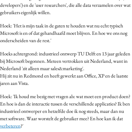
developers') en de 'user researchers', die alle data verzamelen over wat
Media
gebruikers eigenlijk willen.
Merkstrategie
PR
Hoek: 'Het is mijn taak in de gaten te houden wat nu echt typisch
Microsoft is en of dat gehandhaafd moet blijven. En hoe we ons nog
Programmatic
onderscheiden van de rest.'
Purpose Marketing
Reputatie & crisis
Hoeks achtergrond: industrieel ontwerp TU Delft en 13 jaar geleden
bij Microsoft begonnen. Meteen vertrokken uit Nederland, want in
Nederland 'zit alleen maar sales&marketing'.
Hij zit nu in Redmond en heeft gewerkt aan Office, XP en de laatste
jaren aan Vista.
Hoek: 'Ik houd me bezig met vragen als: wat moet een product doen?
En hoe is dan de interactie tussen de verschillende applicaties? Ik ben
industrieel ontwerper en hetzelfde doe ik nog steeds, maar dan nu
met software. Waar worstelt de gebruiker mee? En hoe kan ik dat
verbeteren
?'