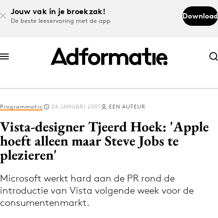
Jouw vak in je broekzak!
Download
De beste leeservaring met de app
Abonneer nu
Abonneer nu
Programmatic
26 JANUARI 2007
EEN AUTEUR
Log in
Vista-designer Tjeerd Hoek: 'Apple
hoeft alleen maar Steve Jobs te
plezieren'
Download de app
Volg het laatste nieuws via de Adformatie
Microsoft werkt hard aan de PR rond de
Nieuws app
introductie van Vista volgende week voor de
consumentenmarkt.