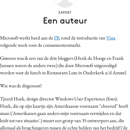
Bureaus
EXPERT
Campagnes
Een auteur
Carriere
Contentmarketing
Microsoft werkt hard aan de
PR
rond de introductie van
Vista
Craft
volgende week voor de consumentenmarkt.
Customer Experience
Gisteren was ik een van de drie bloggers (Henk de Hooge en Frank
Data & Insights
Janssen waren de andere twee) die door Microsoft uitgenodigd
Design
werden voor de lunch in Restaurant Lute in Ouderkerk a/d Amstel.
Digital transformation
Diversiteit
Wie was de disgenoot?
Effectiviteit
Tjeerd Hoek, design director Windows User Experience (foto).
Gedragsverandering
Hoek, die op zijn kaartje zijn Amerikaanse voornaam "cheered" heeft
Influencer marketing
staan ('Amerikanen gaan anders mijn voornaam vermijden en dat
Interne communicatie
leidt tot rare situaties'.) stuurt een groep van 35 ontwerpers aan, die
allemaal als brug fungeren tussen de echte helden van het bedrijf ('de
Martech