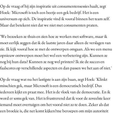
Op de vraag of hij zijn inspiratie uit consumentensessies haalt, zegt
Hoek: 'Microsoft is toch een beetje een gek bedrijf. Het is een
universum op zich. De inspiratie vind ik vooral binnen het team zelf.
Maar dat betekent niet dat we niet met consumenten praten.
'We bezoeken ze thuis en zien hoe ze werken met software, maar ik
moet eerlijk zeggen dat ik de laatste jaren daar alleen de verslagen van
zie. Ik kijk vooral hoe ze met de ontwerpen omgaan. Als we een menu
opnieuw ontwerpen moet het wel een verbetering zijn. Kunnen ze
nog bij hun data? Kunnen ze nog wel printen? Ik zie de succes en
faalscores op verschillende aspecten en dan passen we het aan of niet.'
Op de vraag wat nu het lastigste is aan zijn baan, zegt Hoek: 'Klinkt
misschien gek, maar Microsoft is een democratisch bedrijf. Dus
iedereen kijkt en praat mee. Het is de vloek van de democratie. En ik
word er soms gek van. Het is frustrerend dat ik voor de zoveelste keer
iemand moet overtuigen om het vooral niet zo te doen. Zeker als dat
een broekie is, die net komt kijken?me beroepen om mijn autoriteit