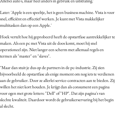
Allebei auto's, maar heel anders in gebruik en uitstraling.'
Later: 'Apple is een speeltje, het is geen business machine. Vista is voor
snel, efficiënt en effectief werken. Je kunt met Vista makkelijker
multitasken dan op een Apple.'
Hoek vertelt hoe hij geprobeerd heeft de opstartfase aantrekkelijker te
maken. Als een pc met Vista uit de doos komt, moet hij snel
operationeel zijn. Niet langer een scherm met allemaal regels en
termen als "master" en "slaves".
''Maar dan stuit je dus op de partners in de pc-industrie. Zij zien
bijvoorbeeld de opstartfase als enige moment om nog iets te verdienen
aan de gebruiker. Door ze allerlei service-contracten aan te bieden. Zij
willen het niet kort houden. Je krijgt dan als consument een pagina
voor ogen met grote letters: "Dell" of "HP". Dat zijn pagina's van
slechte kwaliteit. Daardoor wordt de gebruikerservaring bij het begin
al slecht.