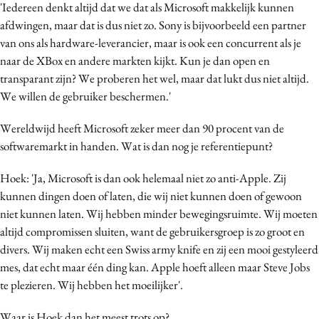
'Iedereen denkt altijd dat we dat als Microsoft makkelijk kunnen
afdwingen, maar dat is dus niet zo. Sony is bijvoorbeeld een partner
van ons als hardware-leverancier, maar is ook een concurrent als je
naar de XBox en andere markten kijkt. Kun je dan open en
transparant zijn? We proberen het wel, maar dat lukt dus niet altijd.
We willen de gebruiker beschermen.'
Wereldwijd heeft Microsoft zeker meer dan 90 procent van de
softwaremarkt in handen. Wat is dan nog je referentiepunt?
Hoek: 'Ja, Microsoft is dan ook helemaal niet zo anti-Apple. Zij
kunnen dingen doen of laten, die wij niet kunnen doen of gewoon
niet kunnen laten. Wij hebben minder bewegingsruimte. Wij moeten
altijd compromissen sluiten, want de gebruikersgroep is zo groot en
divers. Wij maken echt een Swiss army knife en zij een mooi gestyleerd
mes, dat echt maar één ding kan. Apple hoeft alleen maar Steve Jobs
te plezieren. Wij hebben het moeilijker'.
Waar is Hoek dan het meest trots op?