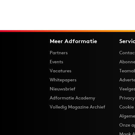
Meer Adformatie
Servi
Partners
Contac
Events
Abonne
Vacatures
Teama
Whitepapers
Advert
Nieuwsbrief
Veelge
Adformatie Academy
Privac
Volledig Magazine Archief
Cookie
Algeme
Onze a
Maak A