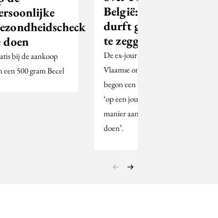
België: ‘Men
ersoonlijke
durft geen nee
ezondheidscheck
te zeggen’
e doen
De ex-journalist van de
atis bij de aankoop
Vlaamse omroep Vtm
n een 500 gram Becel
begon een bureau dat
‘op een journalistieke
manier aan PR wil
doen’.