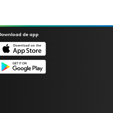
Download de
app