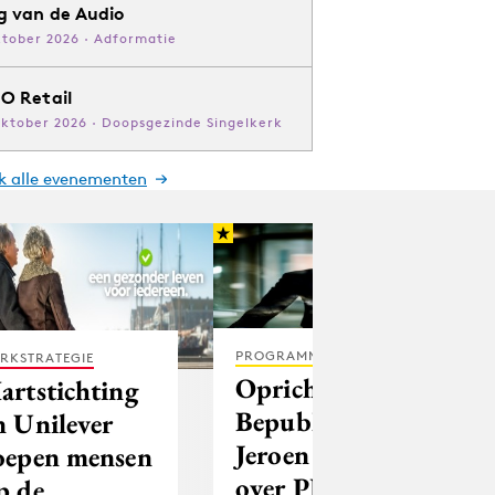
g van de Audio
ktober 2026 · Adformatie
O Retail
oktober 2026 · Doopsgezinde Singelkerk
jk alle evenementen
PROGRAMMATIC
RKSTRATEGIE
Oprichter van
artstichting
Bepublic
n Unilever
Jeroen Wils
oepen mensen
over PR in
p de