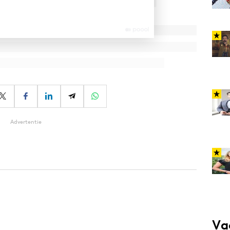
Advertentie
Va