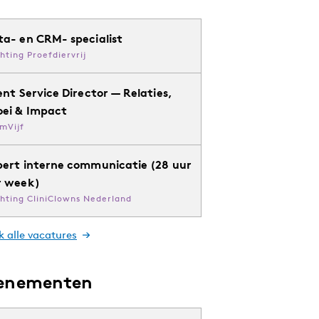
ta- en CRM- specialist
chting Proefdiervrij
ent Service Director — Relaties,
oei & Impact
mVijf
pert interne communicatie (28 uur
r week)
chting CliniClowns Nederland
k alle vacatures
enementen