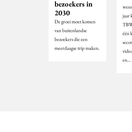
bezoekers in
wens
2030
jaar 
De groei moet komen
TBW
van buitenlandse
één k
bezoekers die een
seco
meerdaagse trip maken.
video
en…