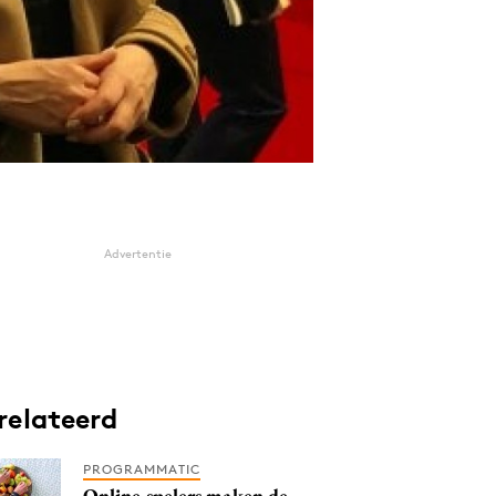
Advertentie
relateerd
PROGRAMMATIC
Online spelers maken de