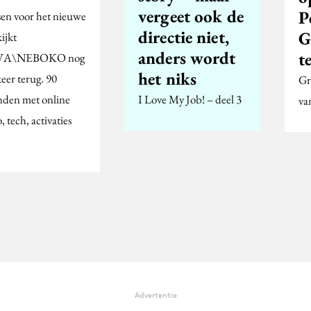
vergeet ook de
P
en voor het nieuwe
directie niet,
G
kijkt
anders wordt
t
A\NEBOKO nog
het niks
eer terug. 90
Gr
nden met online
I Love My Job! – deel 3
va
, tech, activaties
Advertentie