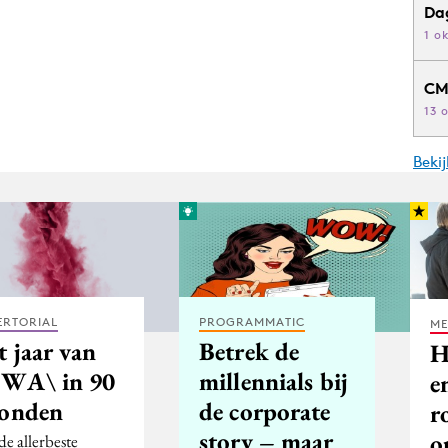
Da
1 o
CM
13 
Beki
ERTORIAL
PROGRAMMATIC
ME
t jaar van
Betrek de
H
WA\ in 90
millennials bij
e
conden
de corporate
r
story – maar
o
de allerbeste