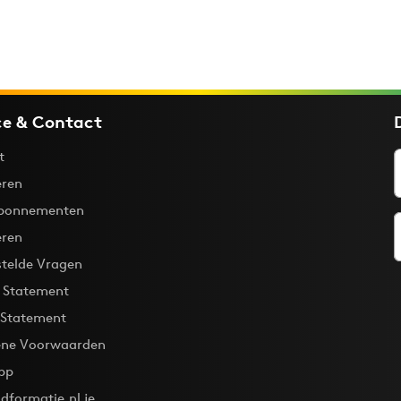
ce & Contact
t
ren
bonnementen
eren
stelde Vragen
y Statement
 Statement
ne Voorwaarden
pp
dformatie.nl je