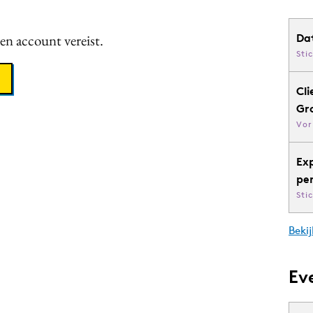
een account vereist.
Da
Sti
Cli
Gr
Vor
Ex
pe
Sti
Bekij
Ev