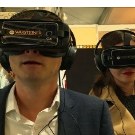
Programmatic
ering
Purpose Marketing
keting
Reputatie & crisis
nicatie