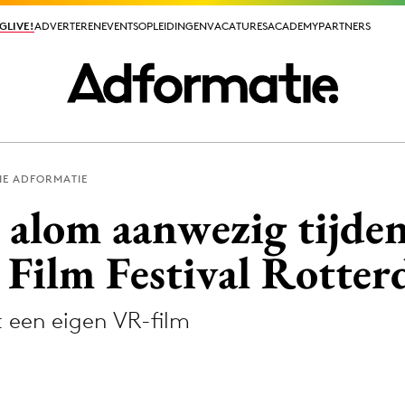
GLIVE!
GLIVE!
ADVERTEREN
ADVERTEREN
EVENTS
EVENTS
OPLEIDINGEN
OPLEIDINGEN
VACATURES
VACATURES
ACADEMY
ACADEMY
PARTNERS
PARTNERS
IE ADFORMATIE
ieuws app
 alom aanwezig tijden
 Film Festival Rotte
 een eigen VR-film
Media
ormation
Merkstrategie
PR