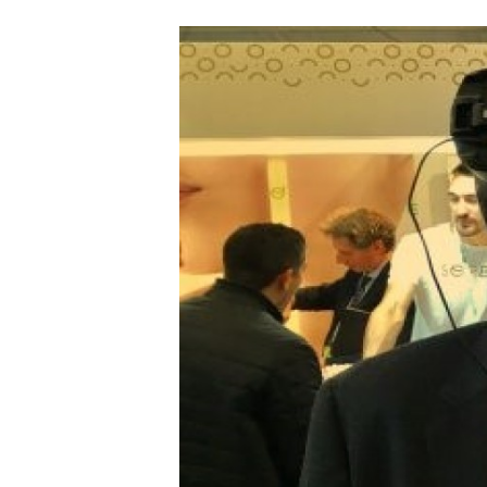
Carriere
Effectiviteit
Contentmarketing
Gedragsverand
Craft
Influencer mar
Customer Experience
Interne commu
Data & Insights
Martech