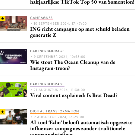
halfjaarlijkse TikTok Top 50 van Somention!
CAMPAGNES
/ 10 SEPTEMBER 2024, 17:47:00
ING richt campagne op met schuld beladen
generatie Z
PARTNERBIJDRAGE
/ 9 SEPTEMBER 2024, 10:58:00
Wie stoot The Ocean Cleanup van de
Instagram-troon?
PARTNERBIJDRAGE
/ 21 AUGUSTUS 2024, 11:38:00
Viral content explained: Is Brat Dead?
DIGITAL TRANSFORMATION
/ 9 AUGUSTUS 2024, 16:29:00
AI-tool ‘Echo’ belooft automatisch opgezette
influencer-campagnes zonder traditionele
campagnebriefings