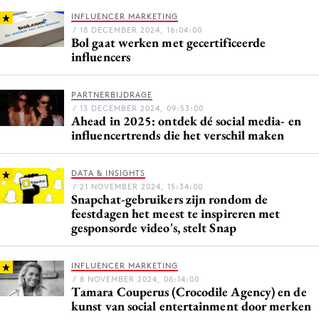
INFLUENCER MARKETING
/ 18 DECEMBER 2024, 16:04:00
Bol gaat werken met gecertificeerde
influencers
Menu
Home
PARTNERBIJDRAGE
9 sept: GenAI-training
/ 13 DECEMBER 2024, 09:53:00
Ahead in 2025: ontdek dé social media- en
12 nov: MarketingLive!
influencertrends die het verschil maken
Adverteren
Events
DATA & INSIGHTS
/ 21 NOVEMBER 2024, 15:34:00
Opleidingen
Snapchat-gebruikers zijn rondom de
feestdagen het meest te inspireren met
Vacatures
gesponsorde video's, stelt Snap
Academy
Partners
INFLUENCER MARKETING
/ 8 NOVEMBER 2024, 06:14:00
Topics
Tamara Couperus (Crocodile Agency) en de
kunst van social entertainment door merken
Artificial Intelligence