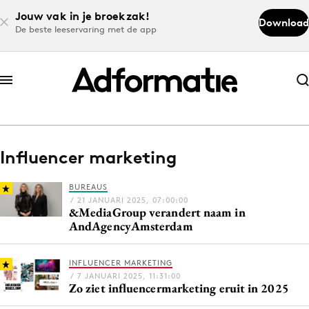
Jouw vak in je broekzak!
Download
De beste leeservaring met de app
Abonneer nu
Abonneer nu
Influencer marketing
Log in
BUREAUS
/ 21 JANUARI 2025, 07:00:00
&MediaGroup verandert naam in
Download de app
AndAgencyAmsterdam
Volg het laatste nieuws via de Adformatie
Nieuws app
INFLUENCER MARKETING
/ 7 JANUARI 2025, 11:31:00
Zo ziet influencermarketing eruit in 2025