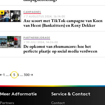
CAMPAGNES
/ 7 AUGUSTUS 2024, 16:14:00
Axe scoort met TikTok-campagne van Koen
van Heest (Bankzitters) en Roxy Dekker
PARTNERBIJDRAGE
/ 30 JULI 2024, 14:26:00
De opkomst van #humancore: hoe het
perfecte plaatje op social media verdween
1
…
4
5
6
…
300
Meer Adformatie
Service & Contact
Partners
Contact