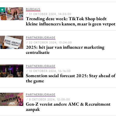
Bureaus
BUREAUS
Campagnes
/ 31 OKTOBER 2024, 14:26:00
Trending deze week: TikTok Shop biedt
Carriere
kleine influencers kansen, maar is geen vetpot
Contentmarketing
Craft
PARTNERBIJDRAGE
/ 22 OKTOBER 2024, 13:24:00
Customer Experience
2025: hét jaar van influencer marketing
Data & Insights
centralisatie
Design
PARTNERBIJDRAGE
Digital transformation
/ 10 OKTOBER 2024, 16:16:00
Diversiteit
Somention social forecast 2025: Stay ahead of
the game
Effectiviteit
Gedragsverandering
PARTNERBIJDRAGE
Influencer marketing
/ 8 OKTOBER 2024, 12:08:00
Gen-Z vereist andere AMC & Recruitment
Interne communicatie
aanpak
Martech