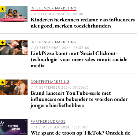
Media
INFLUENCER MARKETING
/ 8 OKTOBER 2024, 08:58:00
Merkstrategie
Kinderen herkennen reclame van influencers
PR
niet goed, merken toezichthouders
Programmatic
INFLUENCER MARKETING
Purpose Marketing
/ 23 SEPTEMBER 2024, 08:38:00
Reputatie & crisis
LinkPizza komt met 'Social Clickout-
technologie' voor meer sales vanuit sociale
media
CONTENTMARKETING
/ 17 SEPTEMBER 2024, 07:00:00
Brand lanceert YouTube-serie met
influencers om bekender te worden onder
jongere bierliefhebbers
PARTNERBIJDRAGE
/ 11 SEPTEMBER 2024, 13:35:00
Wie spant de troon op TikTok? Ontdek de