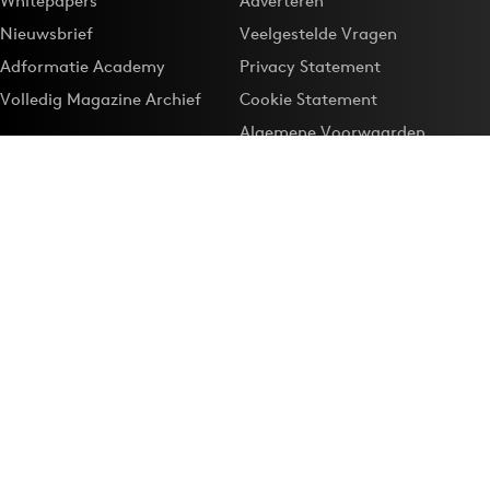
Whitepapers
Adverteren
Nieuwsbrief
Veelgestelde Vragen
Adformatie Academy
Privacy Statement
Volledig Magazine Archief
Cookie Statement
Algemene Voorwaarden
Onze app
Maak Adformatie.nl je
Google-favoriet
Privacyinstellingen
Download de
Adformatie Nieuws App