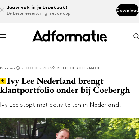
Jouw vak in je broekzak!
Download
De beste leeservaring met de app
Abonneer nu
Abonneer nu
Bureaus
3 OKTOBER 2023
REDACTIE ADFORMATIE
Log in
Ivy Lee Nederland brengt
klantportfolio onder bij Coebergh
Download de app
Volg het laatste nieuws via de Adformatie
Ivy Lee stopt met activiteiten in Nederland.
Nieuws app