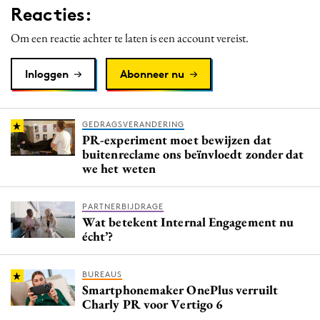
Reacties:
Media
Merkstrategie
Om een reactie achter te laten is een account vereist.
PR
Inloggen
Abonneer nu
Programmatic
Purpose Marketing
Reputatie & crisis
GEDRAGSVERANDERING
PR-experiment moet bewijzen dat
buitenreclame ons beïnvloedt zonder dat
we het weten
PARTNERBIJDRAGE
Wat betekent Internal Engagement nu
écht’?
BUREAUS
Smartphonemaker OnePlus verruilt
Charly PR voor Vertigo 6