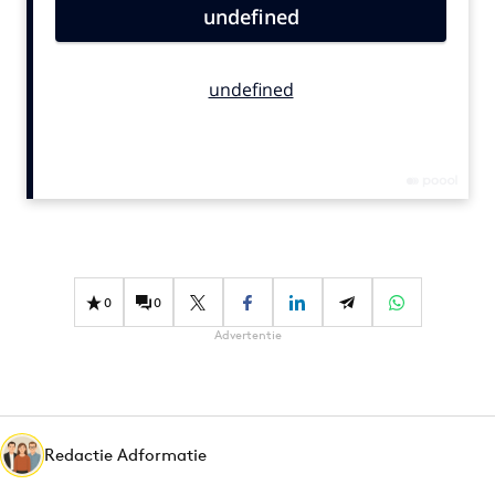
Bureaus
Campagnes
Carriere
Contentmarketing
Craft
Customer Experience
Data & Insights
Design
Digital transformation
0
0
Diversiteit
Advertentie
Effectiviteit
Gedragsverandering
Influencer marketing
Interne communicatie
Redactie Adformatie
Martech