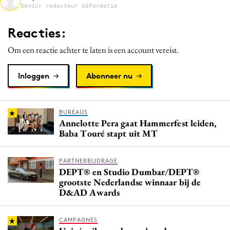
Senior redacteur Adformatie
Media
Merkstrategie
Reacties:
PR
Om een reactie achter te laten is een account vereist.
Programmatic
Purpose Marketing
Inloggen
Abonneer nu
Reputatie & crisis
BUREAUS
Annelotte Pera gaat Hammerfest leiden,
Baba Touré stapt uit MT
PARTNERBIJDRAGE
DEPT® en Studio Dumbar/DEPT®
grootste Nederlandse winnaar bij de
D&AD Awards
CAMPAGNES