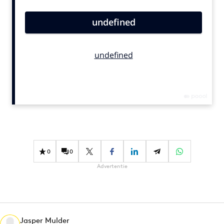
Bureaus
Campagnes
Carriere
Contentmarketing
Craft
Customer Experience
Data & Insights
Design
Digital transformation
Diversiteit
0
0
Effectiviteit
Advertentie
Gedragsverandering
Influencer marketing
Interne communicatie
Martech
Jasper Mulder