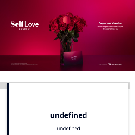
Menu
Home
9 sept: GenAI-training
12 nov: MarketingLive!
Adverteren
Events
Opleidingen
Advertentie
Vacatures
Academy
Partners
Topics
Artificial Intelligence