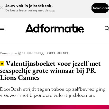
Jouw vak in je broekzak!
Download
De beste leeservaring met de app
Abonneer nu
Abonneer nu
Campagnes
22 JUNI 2023
JASPER MULDER
Log in
Valentijnsboeket voor jezelf met
sexspeeltje grote winnaar bij PR
Lions Cannes
Download de app
Volg het laatste nieuws via de Adformatie
DoorDash strijdt tegen taboe op zelfbevrediging
Nieuws app
vrouwen met bijzondere valentijnsbloemen.