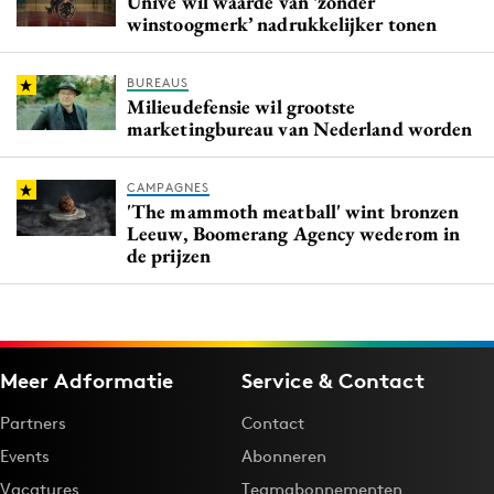
Univé wil waarde van ‘zonder
winstoogmerk’ nadrukkelijker tonen
BUREAUS
Milieudefensie wil grootste
marketingbureau van Nederland worden
CAMPAGNES
'The mammoth meatball' wint bronzen
Leeuw, Boomerang Agency wederom in
de prijzen
Meer Adformatie
Service & Contact
Partners
Contact
Events
Abonneren
Vacatures
Teamabonnementen