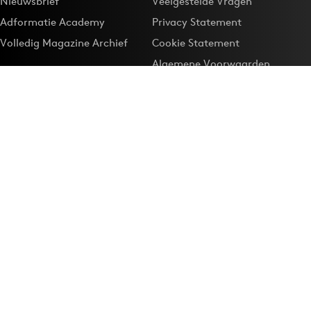
Nieuwsbrief
Veelgestelde Vragen
Adformatie Academy
Privacy Statement
Volledig Magazine Archief
Cookie Statement
Algemene Voorwaarden
Onze app
Maak Adformatie.nl je
Google-favoriet
Privacyinstellingen
Download de
Adformatie Nieuws App