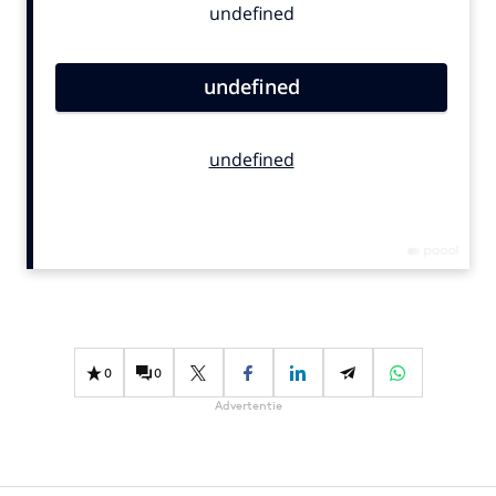
Bureaus
Campagnes
Carriere
Contentmarketing
Craft
Customer Experience
Data & Insights
Design
Digital transformation
Diversiteit
Effectiviteit
0
0
Gedragsverandering
Advertentie
Influencer marketing
Interne communicatie
Martech