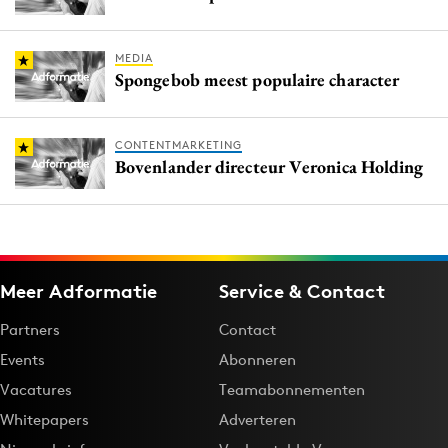
MEDIA
Spongebob meest populaire character
CONTENTMARKETING
Bovenlander directeur Veronica Holding
Meer Adformatie
Service & Contact
Partners
Contact
Events
Abonneren
Vacatures
Teamabonnementen
Whitepapers
Adverteren