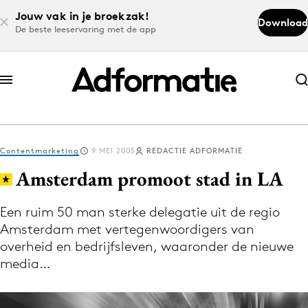
Jouw vak in je broekzak!
Download
De beste leeservaring met de app
Abonneer nu
Abonneer nu
Contentmarketing
9 MEI 2005
REDACTIE ADFORMATIE
Log in
Amsterdam promoot stad in LA
Een ruim 50 man sterke delegatie uit de regio
Download de app
Amsterdam met vertegenwoordigers van
Volg het laatste nieuws via de Adformatie
overheid en bedrijfsleven, waaronder de nieuwe
Nieuws app
media…