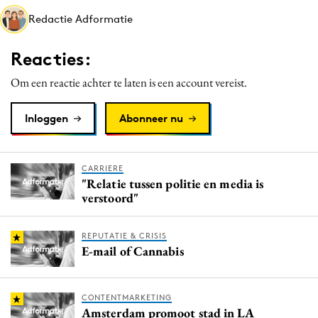
Media
Redactie Adformatie
Merkstrategie
Reacties:
PR
Programmatic
Om een reactie achter te laten is een account vereist.
Purpose Marketing
Inloggen
Abonneer nu
Reputatie & crisis
CARRIERE
"Relatie tussen politie en media is
verstoord"
REPUTATIE & CRISIS
E-mail of Cannabis
CONTENTMARKETING
Amsterdam promoot stad in LA